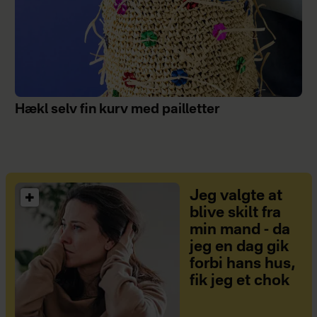
Hækl selv fin kurv med pailletter
Jeg valgte at
blive skilt fra
min mand - da
jeg en dag gik
forbi hans hus,
fik jeg et chok