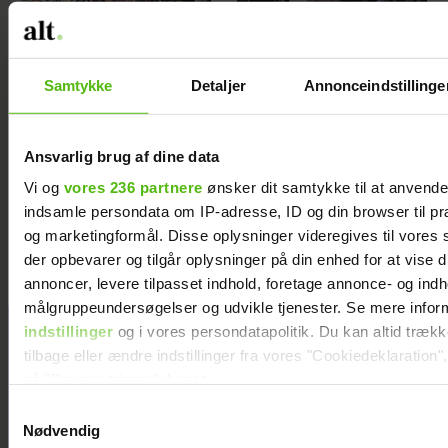
Samtykke
Detaljer
Annonceindstillinge
Ansvarlig brug af dine data
Philip May på
Se billedet: Så
Smukfest for første
meget har Lars
Vi og
vores 236 partnere
ønsker dit samtykke til at anvend
indsamle persondata om IP-adresse, ID og din browser til præ
gang: "Jeg har
Elbæk tabt sig
og marketingformål. Disse oplysninger videregives til vores
kæmpe
der opbevarer og tilgår oplysninger på din enhed for at vise d
forventninger"
annoncer, levere tilpasset indhold, foretage annonce- og ind
målgruppeundersøgelser og udvikle tjenester. Se mere infor
indstillinger
og i vores persondatapolitik. Du kan altid træk
tilbage eller ændre indstillinger fra vores "Cookiedeklaration",
på "Privacy trigger" ikonet.
Samtykkevalg
Dine valg anvendes på hele websitet.
Nødvendig