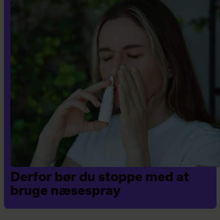
for nogle – eller komme igen og igen.
Man tager kun medicin, så længe det
forventes, at man har symptomer.
– Det er ikke en livslang behandling,
selvom nogle kan have brug for
medicinen i længere tid, hvis man har
gentagne depressioner. Hvis man ikke
har effekt af medicinen, findes der jo
også andre behandlingsformer som fx
psykoterapi, siger Torsten Bjørn
Jacobsen og uddyber:
Derfor bør du stoppe med at
– Især for de lette og moderate grader
bruge næsespray
af depression kan psykoterapi være en
bedre behandling, selvom det