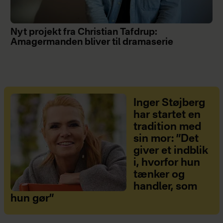
Nyt projekt fra Christian Tafdrup:
Amagermanden bliver til dramaserie
Inger Støjberg
har startet en
tradition med
sin mor: ”Det
giver et indblik
i, hvorfor hun
tænker og
handler, som
hun gør”