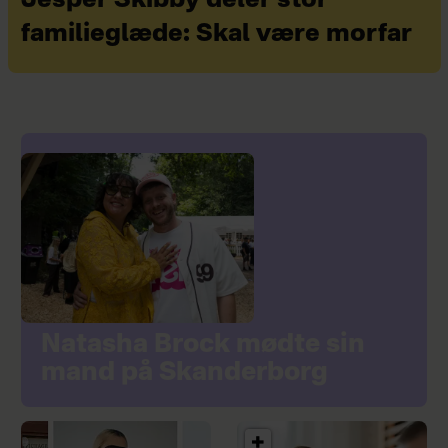
Jesper Skibby deler stor
familieglæde: Skal være morfar
Natasha Brock mødte sin
mand på Skanderborg