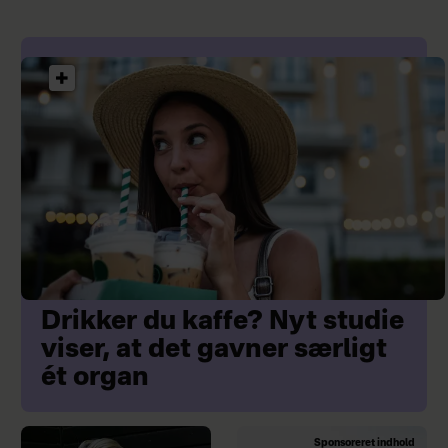
selvfølgelig også kan have
bivirkninger, fordi man er inde og
røre ved mange og svære følelser.
Drikker du kaffe? Nyt studie
viser, at det gavner særligt
ét organ
Sponsoreret indhold