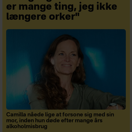
er mange ting, jeg ikke
længere orker"
Camilla nåede lige at forsone sig med sin
mor, inden hun døde efter mange års
alkoholmisbrug