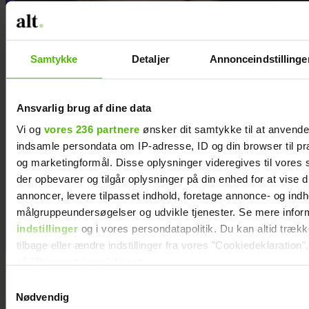
Samtykke
Detaljer
Annonceindstillinge
Ansvarlig brug af dine data
Vi og
vores 236 partnere
ønsker dit samtykke til at anvend
indsamle persondata om IP-adresse, ID og din browser til præ
og marketingformål. Disse oplysninger videregives til vores
Mette Helena Rasmussen har
der opbevarer og tilgår oplysninger på din enhed for at vise d
fået en hobby, hun aldrig
annoncer, levere tilpasset indhold, foretage annonce- og ind
havde forestillet sig, hun ville
målgruppeundersøgelser og udvikle tjenester. Se mere infor
få
indstillinger
og i vores persondatapolitik. Du kan altid træk
tilbage eller ændre indstillinger fra vores "Cookiedeklaration",
på "Privacy trigger" ikonet.
Samtykkevalg
Dine valg anvendes på hele websitet.
Nødvendig