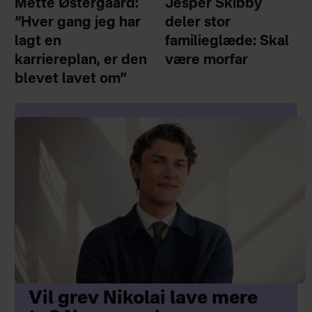
Mette Østergaard:
Jesper Skibby
“Hver gang jeg har
deler stor
lagt en
familieglæde: Skal
karriereplan, er den
være morfar
blevet lavet om”
Vil grev Nikolai lave mere