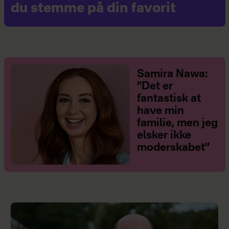
du stemme på din favorit
Samira Nawa:
”Det er
fantastisk at
have min
familie, men jeg
elsker ikke
moderskabet”