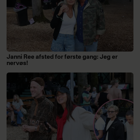
Janni Ree afsted for første gang: Jeg er
nervøs!