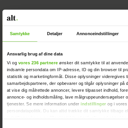
Jeg valgte at
blive skilt fra
Samtykke
Detaljer
Annonceindstillinger
min mand - da
jeg en dag gik
forbi hans hus,
Ansvarlig brug af dine data
fik jeg et chok
Vi og
vores 236 partnere
ønsker dit samtykke til at anvend
indsamle persondata om IP-adresse, ID og din browser til pr
statistik og marketingformål. Disse oplysninger videregives t
samarbejdspartnere, der opbevarer og tilgår oplysninger på d
at vise dig målrettede annoncer, levere tilpasset indhold, for
annonce- og indholdsmåling, lave målgruppeundersøgelser o
tjenester. Se mere information under
indstillinger
og i vores
persondatapolitik. Du kan altid trække dit samtykke tilbage e
indstillinger fra vores "Cookiedeklaration", eller ved at trykk
trigger" ikonet.
Samtykkevalg