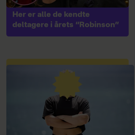
Her er alle de kendte
deltagere i årets “Robinson”