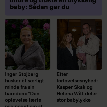
lindre og trøste en ulykkelig
baby: Sådan gør du
Inger Støjberg
Efter
husker ét særligt
forlovelsesnyhed:
minde fra sin
Kasper Skak og
barndom: ”Den
Helena Witt deler
oplevelse lærte
stor babylykke