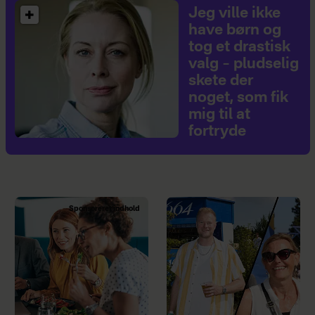
Jeg ville ikke
have børn og
tog et drastisk
valg – pludselig
skete der
noget, som fik
mig til at
fortryde
Sponsoreret indhold