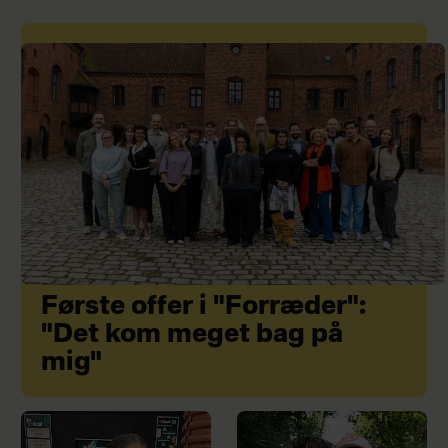
Første offer i "Forræder":
"Det kom meget bag på
mig"