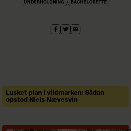
UNDERHOLDNING
BACHELORETTE
Lusket plan i vildmarken: Sådan
opstod Niels Nævesvin