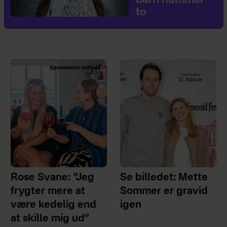
barn nummer
to
Sponsoreret indhold
Rose Svane: “Jeg
Se billedet: Mette
frygter mere at
Sommer er gravid
være kedelig end
igen
at skille mig ud”