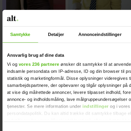
Samtykke
Detaljer
Annonceindstillinger
Guldknap-prisen 2026: Her
Ansvarlig brug af dine data
kan du stemme på din
Vi og
vores 236 partnere
ønsker dit samtykke til at anvend
favorit
indsamle persondata om IP-adresse, ID og din browser til pr
statistik og marketingformål. Disse oplysninger videregives t
samarbejdspartnere, der opbevarer og tilgår oplysninger på d
at vise dig målrettede annoncer, levere tilpasset indhold, for
annonce- og indholdsmåling, lave målgruppeundersøgelser o
tjenester. Se mere information under
indstillinger
og i vores
persondatapolitik. Du kan altid trække dit samtykke tilbage e
indstillinger fra vores "Cookiedeklaration", eller ved at trykk
trigger" ikonet.
Samtykkevalg