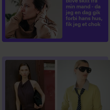
blive skilt fra
min mand - da
jeg en dag gik
forbi hans hus,
fik jeg et chok