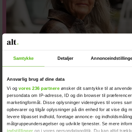
Samtykke
Detaljer
Annonceindstilling
Jeg er træt af min
svigerdatters vedvarende
Ansvarlig brug af dine data
kritik
Vi og
vores 236 partnere
ønsker dit samtykke til at anvend
persondata om IP-adresse, ID og din browser til præferencer, 
marketingformål. Disse oplysninger videregives til vores sa
opbevarer og tilgår oplysninger på din enhed for at vise dig 
levere tilpasset indhold, foretage annonce- og indholdsmåling
målgruppeundersøgelser og udvikle tjenester. Se mere infor
indstillinger
og i vores persondatapolitik. Du kan altid trækk