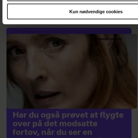
læse lige nu
Kun nødvendige cookies
Sponsoreret indhold
Har du også prøvet at flygte
over på det modsatte
fortov, når du ser en