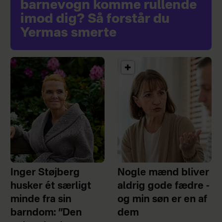
barnevogn komme rullende
imod dig? Så forstår du
Yermas smerte
Inger Støjberg
Nogle mænd bliver
husker ét særligt
aldrig gode fædre -
minde fra sin
og min søn er en af
barndom: ”Den
dem