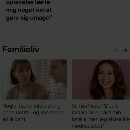
oplevelse lærte
mig noget om at
gøre sig umage”
Familieliv
Samira Nawa: ”Det er
Jeg valgte at blive skilt fr
fantastisk at have min
min mand - da jeg en dag
familie, men jeg elsker ikke
gik forbi hans hus, fik jeg 
moderskabet”
chok