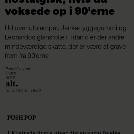
voksede op i 90'erne
Ud over ufolamper, Jenka-tyggegummi og
Leonardos glansrolle i Titanic er der andre
mindeværdige skatte, der er værd at grave
frem fra 90'erne.
Foto: Alamy m.fl.
Livsstil
ALT.dk
15. Jul 2015 - 16:00
PUSH POP
1
Klistrede fingre giver dig en varm følelse