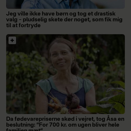
Jeg ville ikke have børn og tog et drastisk
valg – pludselig skete der noget, som fik mig
til at fortryde
Da fødevarepriserne skød i vejret, tog Åsa en
beslutning: ”For 700 kr. om ugen bliver hele
familien mæt”