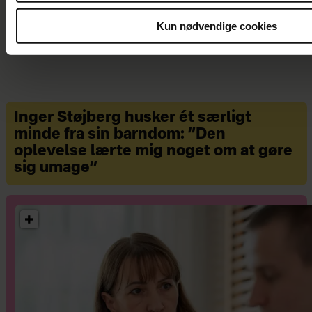
Kun nødvendige cookies
Inger Støjberg husker ét særligt
minde fra sin barndom: ”Den
oplevelse lærte mig noget om at gøre
sig umage”