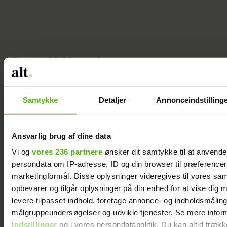
Teamet i fuld gang!
Samtykke
Detaljer
Annonceindstilling
Det sidste billede bliver taget et stykke
oppe af klippeskrænten med stranden som
Ansvarlig brug af dine data
idyllisk baggrund.
Vi og
vores 236 partnere
ønsker dit samtykke til at anvend
persondata om IP-adresse, ID og din browser til præferencer, 
marketingformål. Disse oplysninger videregives til vores sa
opbevarer og tilgår oplysninger på din enhed for at vise dig 
En meget træt James (fotografassistent)
levere tilpasset indhold, foretage annonce- og indholdsmåling
tager en pause inden turen går op
målgruppeundersøgelser og udvikle tjenester. Se mere infor
klippeskrænten igen.
indstillinger
og i vores persondatapolitik. Du kan altid trækk