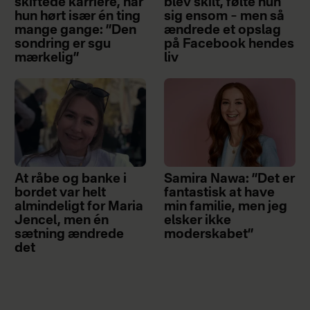
skiftede karriere, har
blev skilt, følte hun
hun hørt især én ting
sig ensom – men så
mange gange: ”Den
ændrede et opslag
sondring er sgu
på Facebook hendes
mærkelig”
liv
At råbe og banke i
Samira Nawa: ”Det er
bordet var helt
fantastisk at have
almindeligt for Maria
min familie, men jeg
Jencel, men én
elsker ikke
sætning ændrede
moderskabet”
det