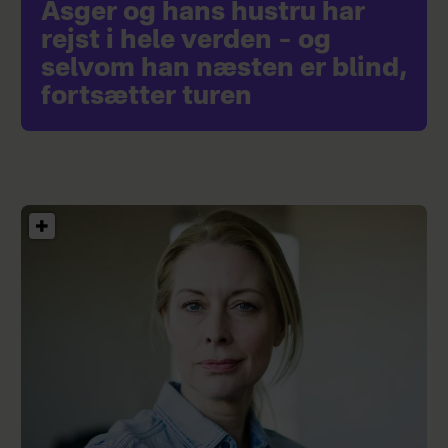
Asger og hans hustru har
rejst i hele verden – og
selvom han næsten er blind,
fortsætter turen