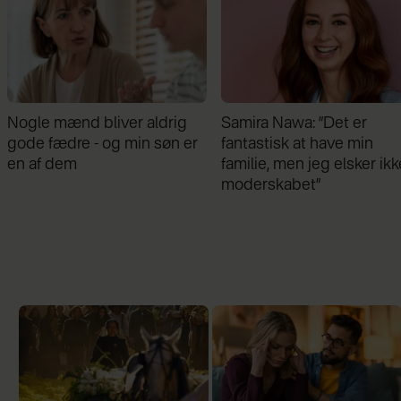
Samira Nawa: ”Det er
Jeg valgte at blive skilt fr
fantastisk at have min
min mand - da jeg en dag
familie, men jeg elsker ikke
gik forbi hans hus, fik jeg 
moderskabet”
chok