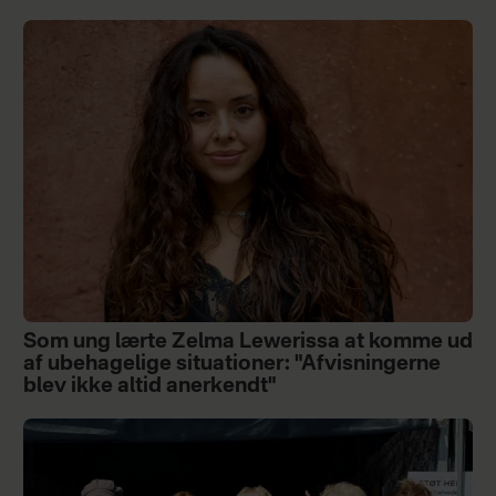
Som ung lærte Zelma Lewerissa at komme ud
af ubehagelige situationer: "Afvisningerne
blev ikke altid anerkendt"