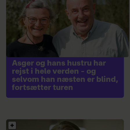
Asger og hans hustru har
rejst i hele verden – og
selvom han næsten er blind,
fortsætter turen