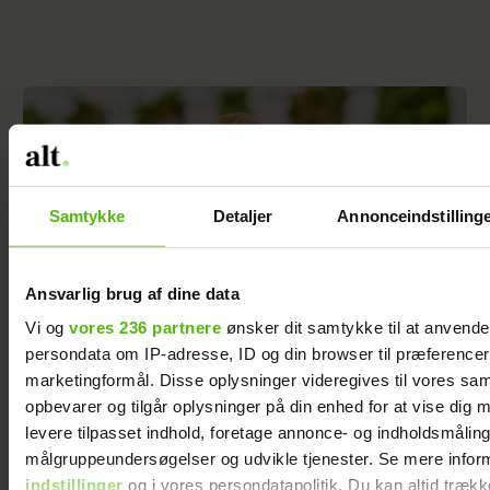
Samtykke
Detaljer
Annonceindstilling
Ansvarlig brug af dine data
Vi og
vores 236 partnere
ønsker dit samtykke til at anvend
persondata om IP-adresse, ID og din browser til præferencer, 
marketingformål. Disse oplysninger videregives til vores sa
Inger Støjberg har startet en tradition med sin
opbevarer og tilgår oplysninger på din enhed for at vise dig 
mor: ”Det giver et indblik i, hvorfor hun
levere tilpasset indhold, foretage annonce- og indholdsmåling
tænker og handler, som hun gør”
målgruppeundersøgelser og udvikle tjenester. Se mere infor
indstillinger
og i vores persondatapolitik. Du kan altid trækk