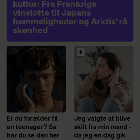
kultur: Fra Frankrigs
vinslotte til Japans
hemmeligheder og Arktis' rå
skønhed
Er du forælder til
Jeg valgte at blive
en teenager? Så
skilt fra min mand -
bør du se den her
da jeg en dag gik