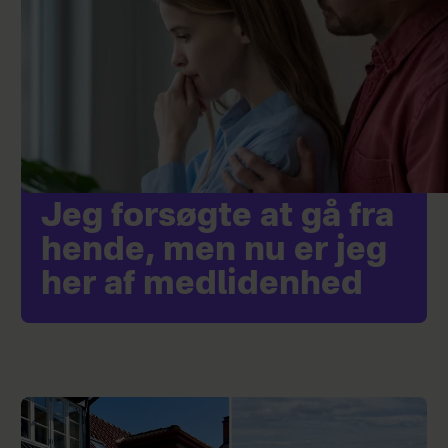
Jeg forsøgte at gå fra
hende, men nu er jeg
her af medlidenhed