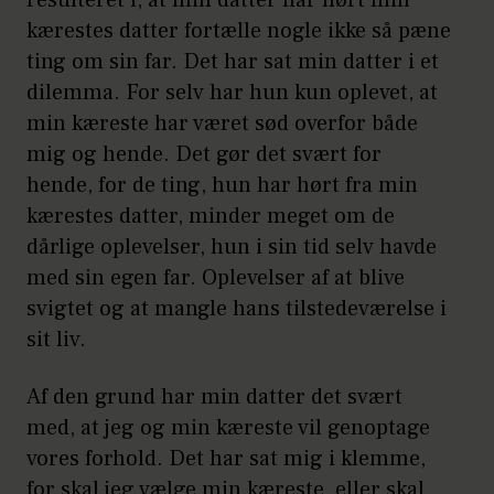
resulteret i, at min datter har hørt min
kærestes datter fortælle nogle ikke så pæne
ting om sin far. Det har sat min datter i et
dilemma. For selv har hun kun oplevet, at
min kæreste har været sød overfor både
mig og hende. Det gør det svært for
hende, for de ting, hun har hørt fra min
kærestes datter, minder meget om de
dårlige oplevelser, hun i sin tid selv havde
med sin egen far. Oplevelser af at blive
svigtet og at mangle hans tilstedeværelse i
sit liv.
Af den grund har min datter det svært
med, at jeg og min kæreste vil genoptage
vores forhold. Det har sat mig i klemme,
for skal jeg vælge min kæreste, eller skal