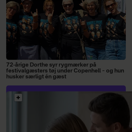
72-årige Dorthe syr rygmærker på
festivalgæsters tøj under Copenhell – og hun
husker særligt én gæst