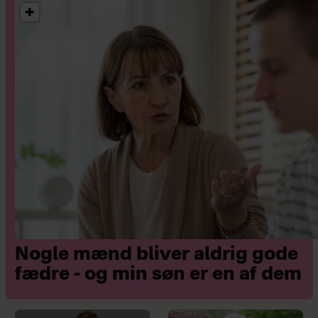
Vibeke Dorph har i over 10 år været
fast brevkasseredaktør på ugebladet
Hjemmet, hvor hun også arbejder
med og skriver fiktion. Hun er
derudover forfatter til romanen
'Babyalarm – en psykologisk thriller
om en nybagt mor'. Vibeke bor i Valby
i en sammenbragt familie med mand,
tre børn samt kat.
Nogle mænd bliver aldrig gode
fædre - og min søn er en af dem