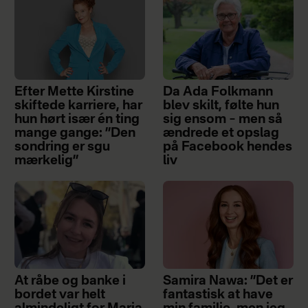
Efter Mette Kirstine
Da Ada Folkmann
skiftede karriere, har
blev skilt, følte hun
hun hørt især én ting
sig ensom – men så
mange gange: ”Den
ændrede et opslag
sondring er sgu
på Facebook hendes
mærkelig”
liv
At råbe og banke i
Samira Nawa: ”Det er
bordet var helt
fantastisk at have