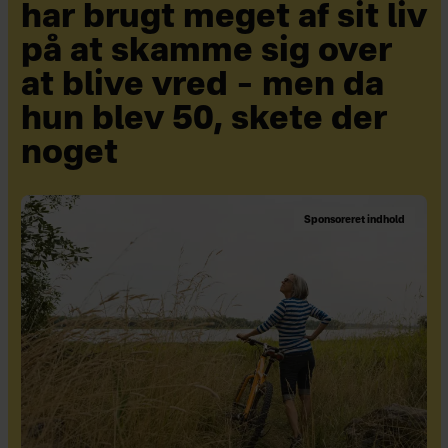
har brugt meget af sit liv
på at skamme sig over
at blive vred – men da
hun blev 50, skete der
noget
Sponsoreret indhold