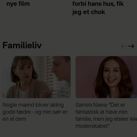
nye film
forbi hans hus, fik
jeg et chok
Familieliv
le mænd bliver aldrig
Samira Nawa: ”Det er
e fædre - og min søn er
fantastisk at have min
 af dem
familie, men jeg elsker ikke
moderskabet”