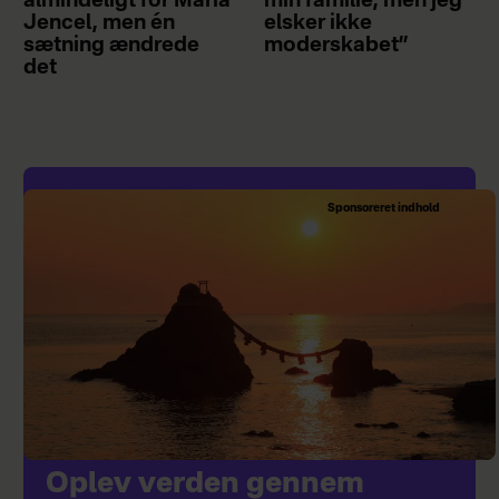
almindeligt for Maria
min familie, men jeg
Jencel, men én
elsker ikke
sætning ændrede
moderskabet”
det
Sponsoreret indhold
Oplev verden gennem