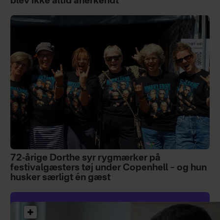
blev ikke altid anerkendt"
72-årige Dorthe syr rygmærker på
festivalgæsters tøj under Copenhell – og hun
husker særligt én gæst