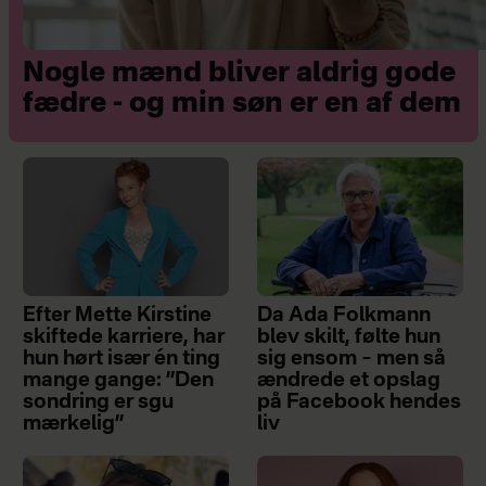
Nogle mænd bliver aldrig gode
fædre - og min søn er en af dem
Efter Mette Kirstine
Da Ada Folkmann
skiftede karriere, har
blev skilt, følte hun
hun hørt især én ting
sig ensom – men så
mange gange: ”Den
ændrede et opslag
sondring er sgu
på Facebook hendes
mærkelig”
liv