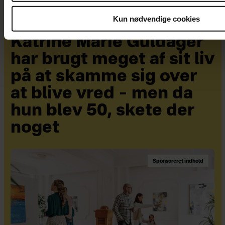
Kun nødvendige cookies
Katrine Marie Guldager
har brugt meget af sit liv
på at skamme sig over
at blive vred – men da
hun blev 50, skete der
noget
Sponsoreret indhold