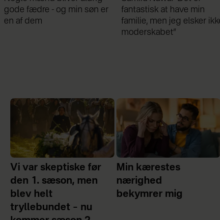
fantastisk at have min
min mand - da jeg en dag
familie, men jeg elsker ikke
gik forbi hans hus, fik jeg 
moderskabet”
chok
Vi var skeptiske før
Min kærestes
den 1. sæson, men
nærighed
blev helt
bekymrer mig
tryllebundet – nu