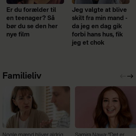
Er du forælder til
Jeg valgte at blive
en teenager? Så
skilt fra min mand -
bør du se den her
da jeg en dag gik
nye film
forbi hans hus, fik
jeg et chok
Familieliv
Samira Nawa: ”Det er
Jeg valgte at blive skilt fr