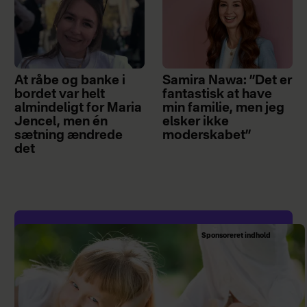
At råbe og banke i
Samira Nawa: ”Det er
bordet var helt
fantastisk at have
almindeligt for Maria
min familie, men jeg
Jencel, men én
elsker ikke
sætning ændrede
moderskabet”
det
Sponsoreret indhold