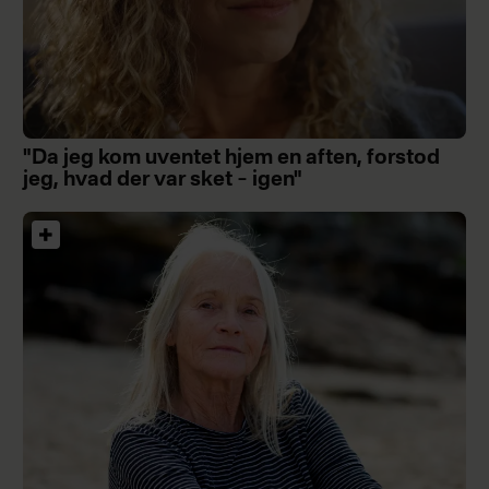
"Da jeg kom uventet hjem en aften, forstod
jeg, hvad der var sket – igen"