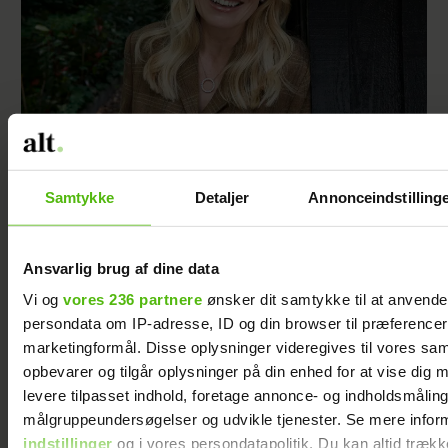
Katerina Pitzner er flyttet til Italien: "Jeg
Samtykke
Detaljer
Annonceindstilling
synes, det er så inspirerende at slå rødder et
sted, hvor man ikke kender nogen"
Ansvarlig brug af dine data
Vi og
vores 236 partnere
ønsker dit samtykke til at anvend
persondata om IP-adresse, ID og din browser til præferencer, 
Da Knuds kone
marketingformål. Disse oplysninger videregives til vores sa
blev syg, fik
opbevarer og tilgår oplysninger på din enhed for at vise dig 
hans døtre en
levere tilpasset indhold, foretage annonce- og indholdsmåling
god idé – og
målgruppeundersøgelser og udvikle tjenester. Se mere infor
den gav ham
indstillinger
og i vores persondatapolitik. Du kan altid trækk