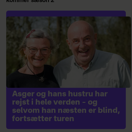
kommer sæson 2
Asger og hans hustru har
rejst i hele verden – og
selvom han næsten er blind,
fortsætter turen