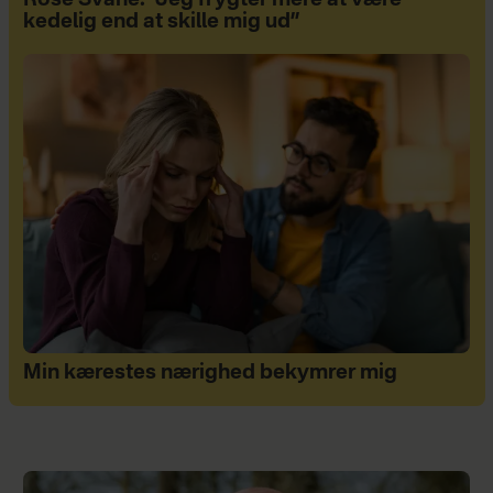
kedelig end at skille mig ud”
Min kærestes nærighed bekymrer mig