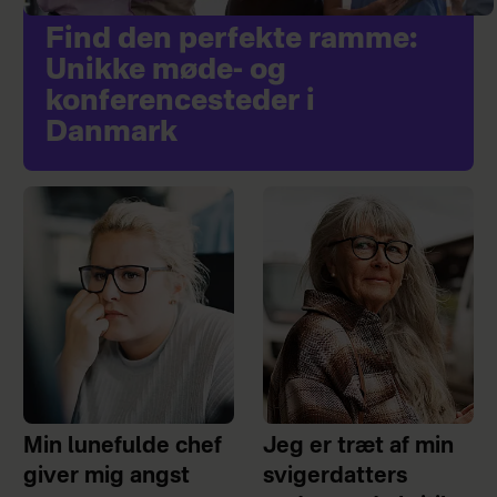
Find den perfekte ramme:
Unikke møde- og
konferencesteder i
Danmark
Min lunefulde chef
Jeg er træt af min
giver mig angst
svigerdatters