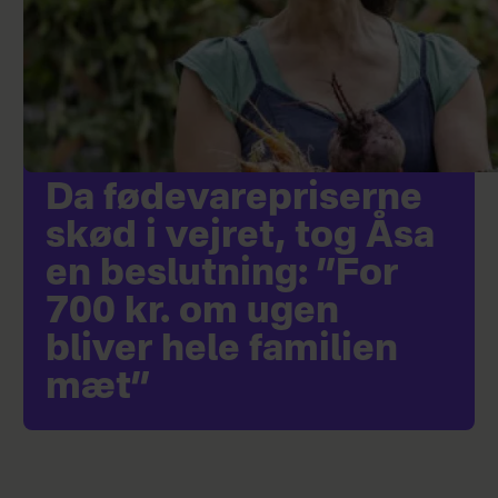
Da fødevarepriserne
skød i vejret, tog Åsa
en beslutning: ”For
700 kr. om ugen
bliver hele familien
mæt”