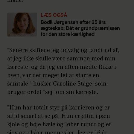
måde.
LÆS OGSÅ
Bodil Jørgensen efter 25 års
ægteskab: Dét er grundpræmissen
for den store kærlighed
”Senere skiftede jeg udvalg og fandt ud af,
at jeg ikke skulle være sammen med min
kæreste, og da jeg en aften mødte Rikke i
byen, var det meget let at starte en
samtale,” husker Caroline Stage, som
bruger ordet ”sej” om sin kæreste.
”Hun har totalt styr på karrieren og er
altid smart at se på. Hun er altid i pæn
kjole og høje hæle og løber rundt og er
sjov og elsker mennesker. Jeg er 16 år