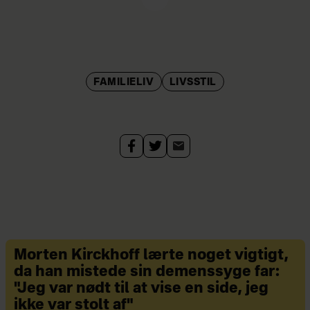
august 2024.
• Medlem af Moderaterne, tidligere
spindoktor for Lars Løkke, og stiller
op for partiet til næste folketingsvalg.
FAMILIELIV
LIVSSTIL
• Kæreste med Rikke, parret har
tilsammen tre børn og bor i
København.
Morten Kirckhoff lærte noget vigtigt,
da han mistede sin demenssyge far:
"Jeg var nødt til at vise en side, jeg
ikke var stolt af"