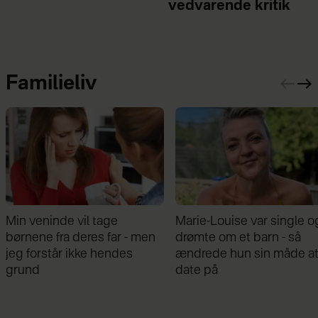
vedvarende kritik
Familieliv
Marie-Louise var single og
Mathilde Gøhler fortæller
drømte om et barn - så
om bruddet med Remee:
ændrede hun sin måde at
Var gået fra hinanden før
date på
graviditeten