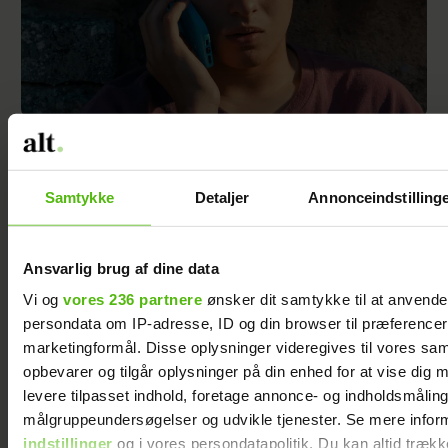
Er du forælder til en teenager? Så bør du se
den her nye film
Samtykke
Detaljer
Annonceindstilling
Ansvarlig brug af dine data
Jeg valgte at
Vi og
vores 236 partnere
ønsker dit samtykke til at anvend
blive skilt fra
persondata om IP-adresse, ID og din browser til præferencer, 
min mand - da
marketingformål. Disse oplysninger videregives til vores sa
jeg en dag gik
opbevarer og tilgår oplysninger på din enhed for at vise dig 
forbi hans hus,
levere tilpasset indhold, foretage annonce- og indholdsmåling
fik jeg et chok
målgruppeundersøgelser og udvikle tjenester. Se mere infor
indstillinger
og i vores persondatapolitik. Du kan altid trækk