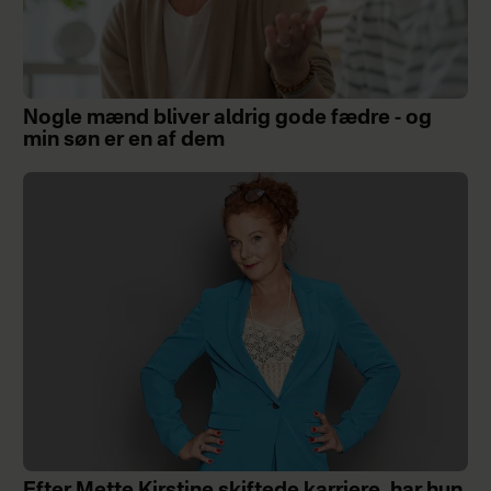
Nogle mænd bliver aldrig gode fædre - og
min søn er en af dem
Efter Mette Kirstine skiftede karriere, har hun