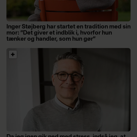
Inger Støjberg har startet en tradition med sin
mor: ”Det giver et indblik i, hvorfor hun
tænker og handler, som hun gør”
Da jeg igen gik ned med stress, indså jeg, at