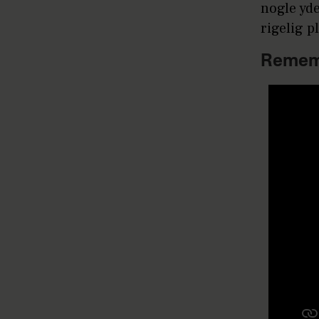
nogle yde
rigelig p
Remem