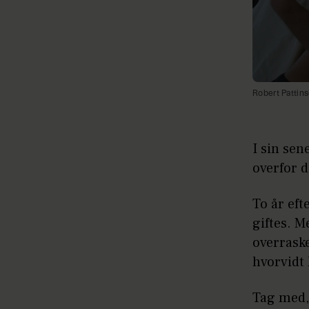
Robert Pattin
I sin sen
overfor 
To år eft
giftes. 
overraske
hvorvidt
Tag med, 