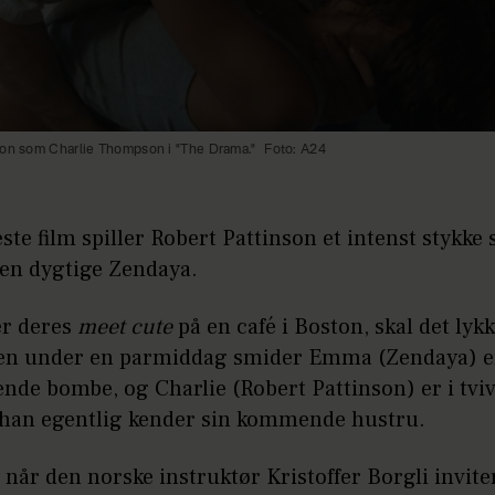
son som Charlie Thompson i "The Drama."
Foto: A24
este film spiller Robert Pattinson et intenst stykke 
den dygtige Zendaya.
er deres
meet cute
på en café i Boston, skal det lykk
Men under en parmiddag smider Emma (Zendaya) 
nde bombe, og Charlie (Robert Pattinson) er i tviv
 han egentlig kender sin kommende hustru.
når den norske instruktør Kristoffer Borgli inviter