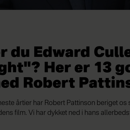
r du Edward Culle
ght"? Her er 13 g
med Robert Pattin
te årtier har Robert Pattinson beriget os s
dens film. Vi har dykket ned i hans allerbedst