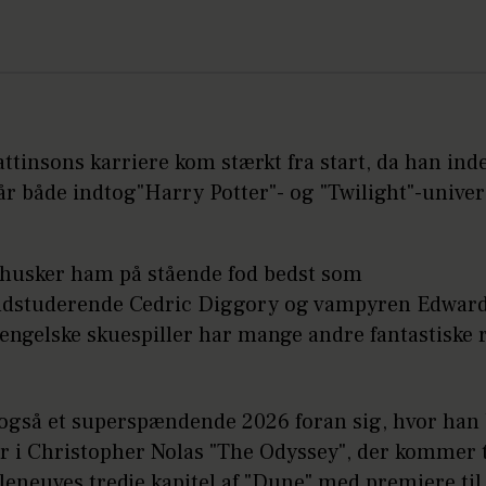
ttinsons karriere kom stærkt fra start, da han ind
 år både indtog"Harry Potter"- og "Twilight"-univer
i husker ham på stående fod bedst som
dstuderende Cedric Diggory og vampyren Edward
ngelske skuespiller har mange andre fantastiske r
også et superspændende 2026 foran sig, hvor han
 i Christopher Nolas "The Odyssey", der kommer ti
leneuves tredje kapitel af "Dune" med premiere til