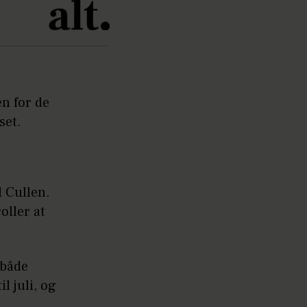
en for de
set.
 Cullen.
oller at
 både
l juli, og