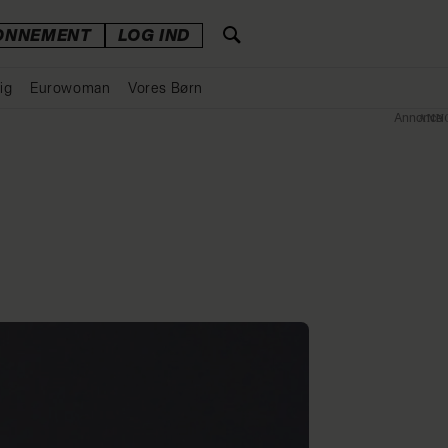
ONNEMENT
LOG IND
ig
Eurowoman
Vores Børn
Annonce