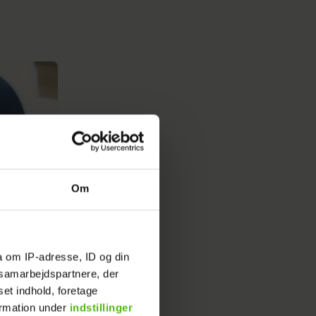
Om
a om IP-adresse, ID og din
s samarbejdspartnere, der
set indhold, foretage
ormation under
indstillinger