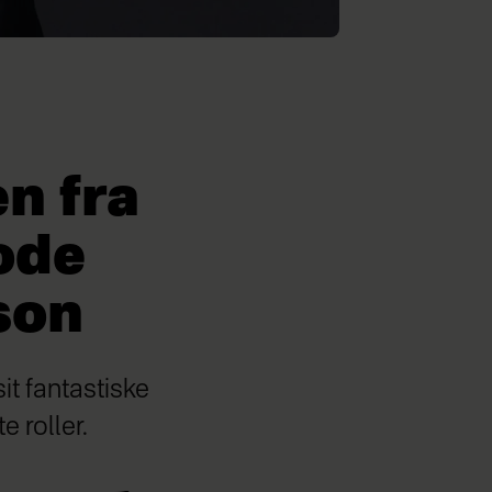
n fra
ode
son
it fantastiske
e roller.