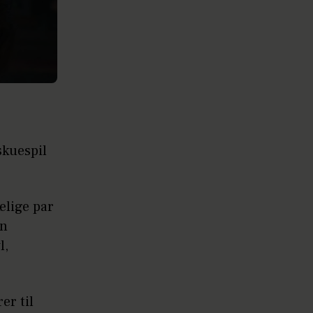
skuespil
elige par
en
l,
er til