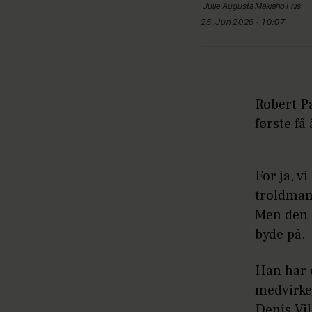
Julie Augusta Mäkiaho
Friis
25. Jun 2026 - 10:07
Robert Pa
første få
For ja, v
troldman
Men den e
byde på.
Han har 
medvirker
Denis Vil