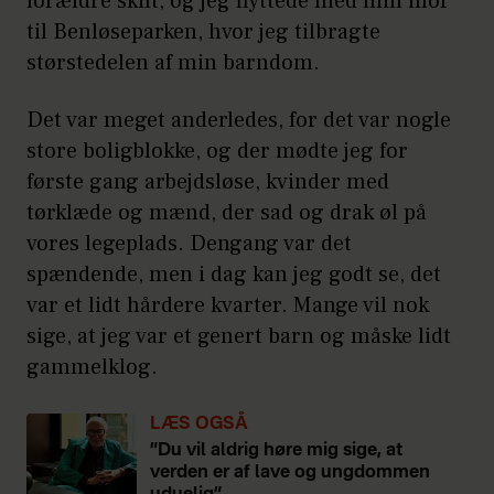
forældre skilt, og jeg flyttede med min mor
til Benløseparken, hvor jeg tilbragte
størstedelen af min barndom.
Det var meget anderledes, for det var nogle
store boligblokke, og der mødte jeg for
første gang arbejdsløse, kvinder med
tørklæde og mænd, der sad og drak øl på
vores legeplads. Dengang var det
spændende, men i dag kan jeg godt se, det
var et lidt hårdere kvarter. Mange vil nok
sige, at jeg var et genert barn og måske lidt
gammelklog.
LÆS OGSÅ
”Du vil aldrig høre mig sige, at
verden er af lave og ungdommen