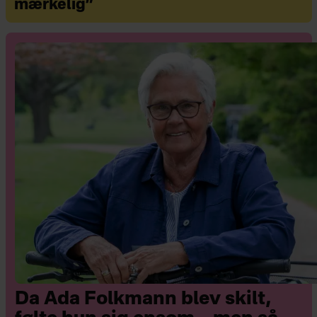
mærkelig”
Da Ada Folkmann blev skilt,