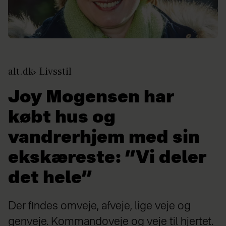
alt.dk
Livsstil
Joy Mogensen har
købt hus og
vandrerhjem med sin
ekskæreste: ”Vi deler
det hele”
Der findes omveje, afveje, lige veje og
genveje. Kommandoveje og veje til hjertet.