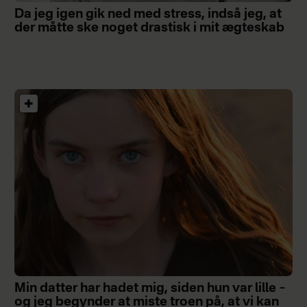
Da jeg igen gik ned med stress, indså jeg, at
der måtte ske noget drastisk i mit ægteskab
Min datter har hadet mig, siden hun var lille –
og jeg begynder at miste troen på, at vi kan