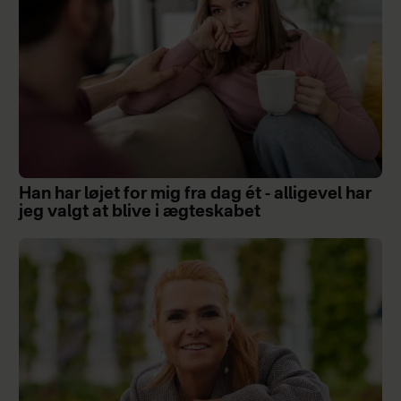
Han har løjet for mig fra dag ét - alligevel har
jeg valgt at blive i ægteskabet