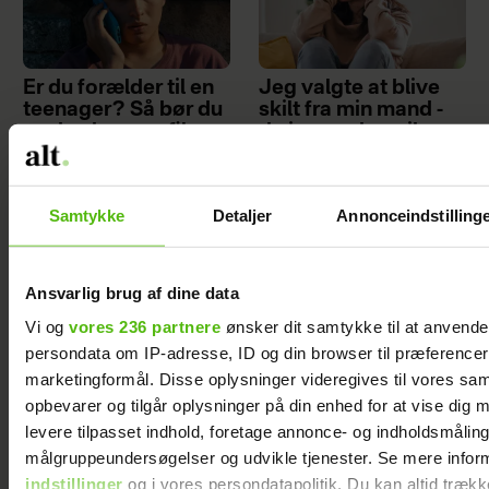
Er du forælder til en
Jeg valgte at blive
teenager? Så bør du
skilt fra min mand -
se den her nye film
da jeg en dag gik
forbi hans hus, fik jeg
et chok
Samtykke
Detaljer
Annonceindstilling
Ansvarlig brug af dine data
Sponsoreret indhold
Vi og
vores 236 partnere
ønsker dit samtykke til at anvend
persondata om IP-adresse, ID og din browser til præferencer, 
marketingformål. Disse oplysninger videregives til vores sa
opbevarer og tilgår oplysninger på din enhed for at vise dig 
levere tilpasset indhold, foretage annonce- og indholdsmåling
målgruppeundersøgelser og udvikle tjenester. Se mere infor
indstillinger
og i vores persondatapolitik. Du kan altid trækk