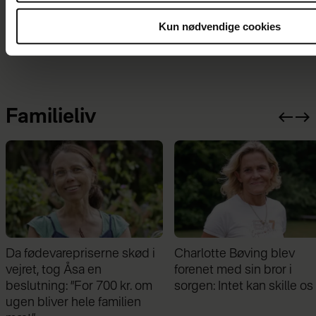
blev helt
bekymrer mig
tryllebundet – nu
Kun nødvendige cookies
kommer sæson 2
Familieliv
Da fødevarepriserne skød i
Charlotte Bøving blev
vejret, tog Åsa en
forenet med sin bror i
beslutning: ”For 700 kr. om
sorgen: Intet kan skille os
ugen bliver hele familien