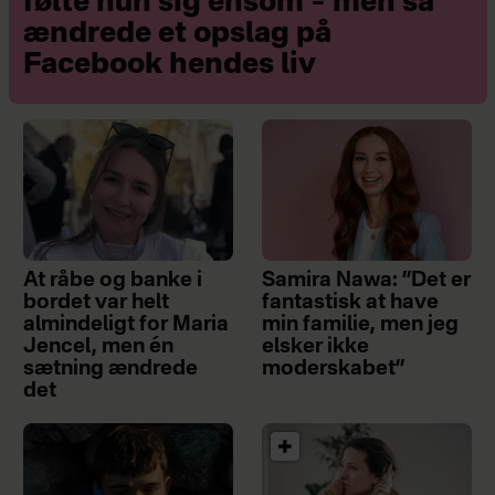
følte hun sig ensom – men så
ændrede et opslag på
Facebook hendes liv
At råbe og banke i
Samira Nawa: ”Det er
bordet var helt
fantastisk at have
almindeligt for Maria
min familie, men jeg
Jencel, men én
elsker ikke
sætning ændrede
moderskabet”
det