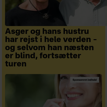
Asger og hans hustru
har rejst i hele verden –
og selvom han næsten
er blind, fortsætter
turen
Sponsoreret indhold