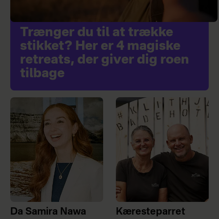
Trænger du til at trække
stikket? Her er 4 magiske
retreats, der giver dig roen
tilbage
Da Samira Nawa
Kæresteparret