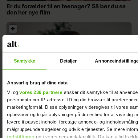
Er du forælder til en teenager? Så bør du se
den her nye film
Samtykke
Detaljer
Annonceindstilling
Ansvarlig brug af dine data
Vi og
vores 236 partnere
ønsker dit samtykke til at anvend
persondata om IP-adresse, ID og din browser til præferencer, 
marketingformål. Disse oplysninger videregives til vores sa
Jeg valgte at blive skilt fra min mand - da jeg
opbevarer og tilgår oplysninger på din enhed for at vise dig 
en dag gik forbi hans hus, fik jeg et chok
levere tilpasset indhold, foretage annonce- og indholdsmåling
målgruppeundersøgelser og udvikle tjenester. Se mere infor
indstillinger
og i vores persondatapolitik. Du kan altid trækk