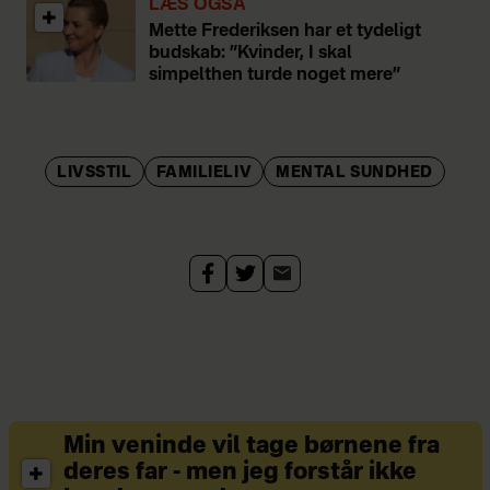
LÆS OGSÅ
Bor i København og har
Mette Frederiksen har et tydeligt
sønnen Carl fra et tidligere
budskab: ”Kvinder, I skal
simpelthen turde noget mere”
ægteskab.
LIVSSTIL
FAMILIELIV
MENTAL SUNDHED
Min veninde vil tage børnene fra
deres far - men jeg forstår ikke