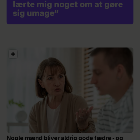
lærte mig noget om at gøre
sig umage”
Nogle mænd bliver aldrig gode fædre - og