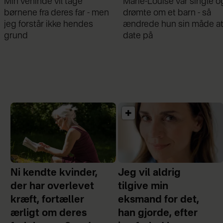
Marie-Louise var single og
Mathilde Gøhler fortæller
drømte om et barn - så
om bruddet med Remee:
ændrede hun sin måde at
Var gået fra hinanden før
date på
graviditeten
Ni kendte kvinder,
Jeg vil aldrig
der har overlevet
tilgive min
kræft, fortæller
eksmand for det,
ærligt om deres
han gjorde, efter