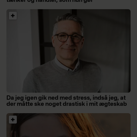
tænker og handler, som hun gør”
Da jeg igen gik ned med stress, indså jeg, at
der måtte ske noget drastisk i mit ægteskab