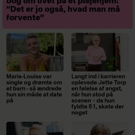
bog om livet på et plejehjem:
”Det er jo også, hvad man må
forvente”
Marie-Louise var
Langt ind i karrieren
single og drømte om
oplevede Jette Torp
et barn - så ændrede
en følelse af angst,
hun sin måde at date
når hun stod på
på
scenen – da hun
fyldte 51, skete der
noget