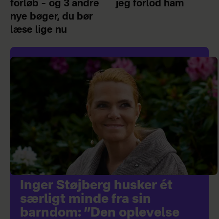
forløb – og 3 andre
jeg forlod ham
nye bøger, du bør
læse lige nu
Inger Støjberg husker ét
særligt minde fra sin
barndom: ”Den oplevelse