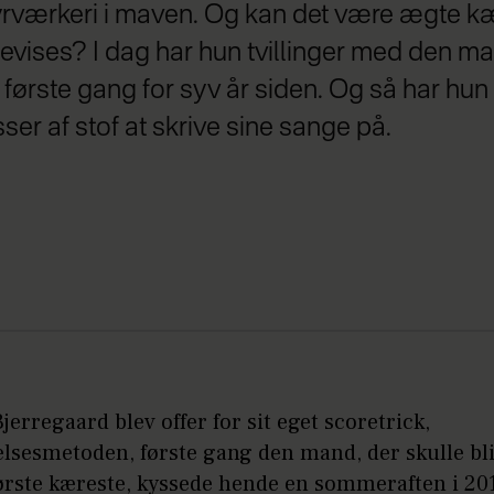
yrværkeri i maven. Og kan det være ægte kæ
vises? I dag har hun tvillinger med den ma
ørste gang for syv år siden. Og så har hun 
r af stof at skrive sine sange på.
jerregaard blev offer for sit eget scoretrick,
elsesmetoden, første gang den mand, der skulle bl
ørste kæreste, kyssede hende en sommeraften i 20