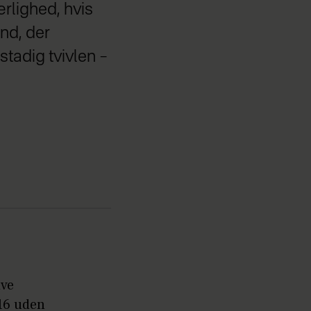
rlighed, hvis
nd, der
stadig tvivlen –
ive
16 uden