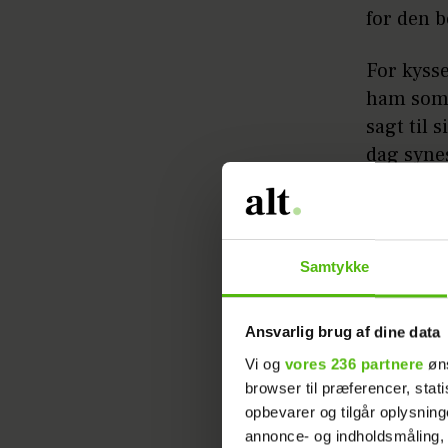
for den b
For kysse
ham som 
sagt til 
dag synes
måske ha
"Jeg tænk
ældre end
Samtykke
mig. Men
godt lide
Ansvarlig brug af dine data
Vi og
vores 236 partnere
øns
Hun lært
browser til præferencer, stat
Bands san
opbevarer og tilgår oplysning
godt kun
annonce- og indholdsmåling,