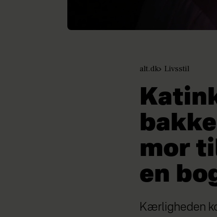
alt.dk
Livsstil
Katink
bakke 
mor ti
en bo
Kærligheden ko