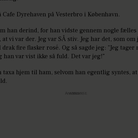
å Cafe Dyrehaven på Vesterbro i København.
om han derind, for han vidste gennem nogle fælles
 at vi var der. Jeg var SÅ stiv. Jeg har det, som om 
d drak fire flasker rosé. Og så sagde jeg: ”Jeg tager
 han var vist ikke så fuld. Det var jeg!"
 taxa hjem til ham, selvom han egentlig syntes, at
ld.
Annonce