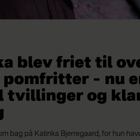
a blev friet til ov
pomfritter – nu e
l tvillinger og kl
g
m bag på Katinka Bjerregaard, for hun havd