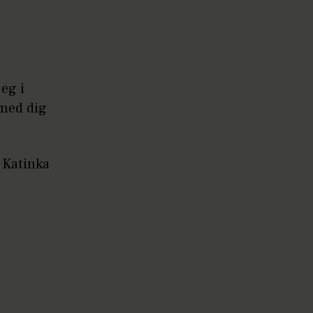
jeg i
 med dig
 Katinka