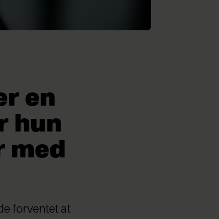
er en
r hun
ar med
e forventet at