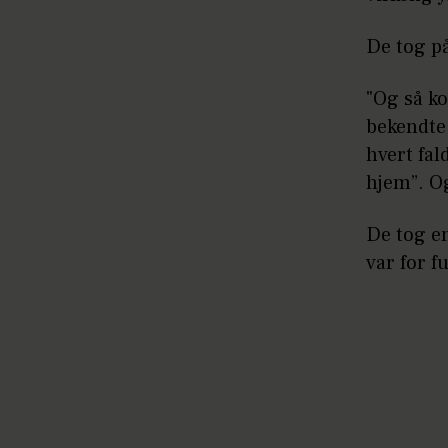
De tog p
"Og så k
bekendte,
hvert fal
hjem”. Og
De tog en
var for fu