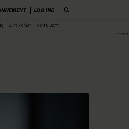
ONNEMENT
LOG IND
ig
Eurowoman
Vores Børn
Annonce