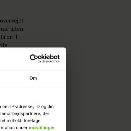
overvejet
mme aften
bror. I
rde
r otte år
forvirrede
Om
 meget
a om IP-adresse, ID og din
tinka
s samarbejdspartnere, der
de hun
set indhold, foretage
 hende,
ormation under
indstillinger