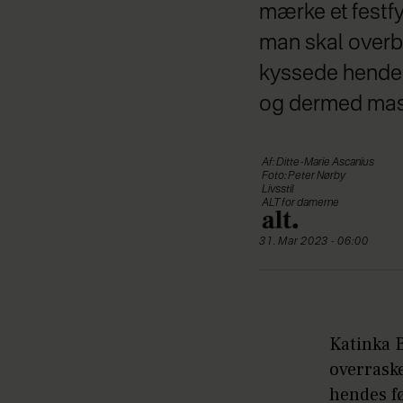
mærke et festf
man skal overbe
kyssede hende f
og dermed masse
Af: Ditte-Marie Ascanius
Foto: Peter Nørby
Livsstil
ALT for damerne
31. Mar 2023 - 06:00
Katinka B
overrask
hendes f