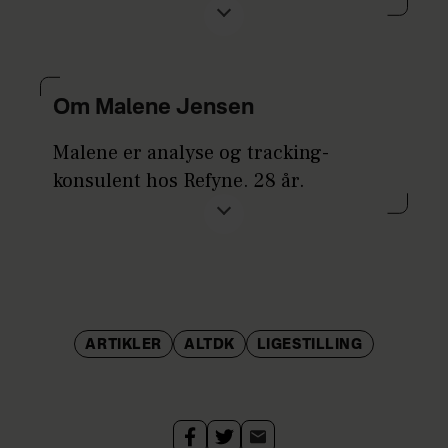
virksomheden Refyne, som har
eksisteret siden 2020. 33 år.
Om Malene Jensen
Malene er analyse og tracking-
konsulent hos Refyne. 28 år.
ARTIKLER
ALTDK
LIGESTILLING