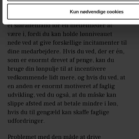
stilling som personaleleder i en anden
Kun nødvendige cookies
virksomhed uden lønåbenhed, og det er jo
et slaraffenland for en mellemleder at
være i, fordi du kan holde lønniveauet
nede ved at give forskellige incitamenter til
dine medarbejdere. Hvis du ved, der er én,
som er enormt drevet af penge, kan du
bruge din lønpulje til at incentivere
vedkommende lidt mere, og hvis du ved, at
en anden er enormt motiveret af faglig
udvikling, ved du også, at du måske kan
slippe afsted med at betale mindre i løn,
hvis du til gengæld kan skaffe faglige
udfordringer.
Problemet med den måde at drive