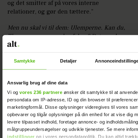
og det smitter af på vores interne
relationer, og gør den tættere.”
Men nu skal vi til dem: Ulemperne. Kan du,
Thomas, nævne nogle af dem? Det er vel
ikke kun en dans på roser …
”Med lønåbenhed åbner man jo for, at
Samtykke
Detaljer
Annonceindstilling
konkurrerende virksomheder også kan se
de lønninger, vi har. De kan derfor tilbyde
Ansvarlig brug af dine data
løn og vilkår, der ligger over vores niveau
Vi og
vores 236 partnere
ønsker dit samtykke til at anvend
for at prøve at rekruttere talent fra Refyne.
persondata om IP-adresse, ID og din browser til præferencer, 
Og det er sårbart for en virksomhed. Men
marketingformål. Disse oplysninger videregives til vores sa
ser du på det fra medarbejderens
opbevarer og tilgår oplysninger på din enhed for at vise dig 
perspektiv, kan en potentiel konkurrent jo
levere tilpasset indhold, foretage annonce- og indholdsmåling
tilbyde vedkommende en bedre løn, hvis
målgruppeundersøgelser og udvikle tjenester. Se mere infor
indstillinger
og i vores persondatapolitik. Du kan altid trækk