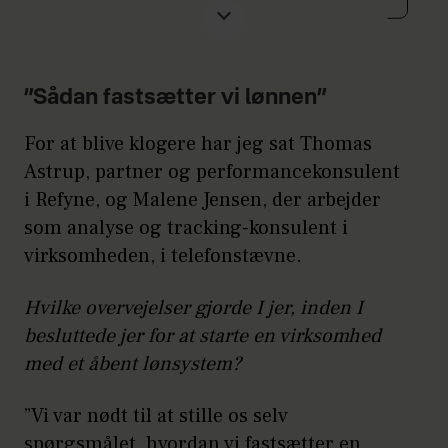
oplysningerne vil typisk også være
tilgængelige for offentligheden.
Læs mere om Refynes tilgang til
”Sådan fastsætter vi lønnen”
lønåbenhed
her
.
For at blive klogere har jeg sat Thomas
Astrup, partner og performancekonsulent
i Refyne, og Malene Jensen, der arbejder
som analyse og tracking-konsulent i
virksomheden, i telefonstævne.
Hvilke overvejelser gjorde I jer, inden I
besluttede jer for at starte en virksomhed
med et åbent lønsystem?
”Vi var nødt til at stille os selv
spørgsmålet, hvordan vi fastsætter en