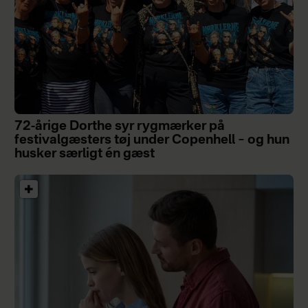
72-årige Dorthe syr rygmærker på
festivalgæsters tøj under Copenhell – og hun
husker særligt én gæst