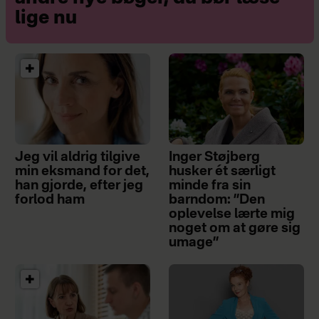
lige nu
Jeg vil aldrig tilgive
Inger Støjberg
min eksmand for det,
husker ét særligt
han gjorde, efter jeg
minde fra sin
forlod ham
barndom: ”Den
oplevelse lærte mig
noget om at gøre sig
umage”