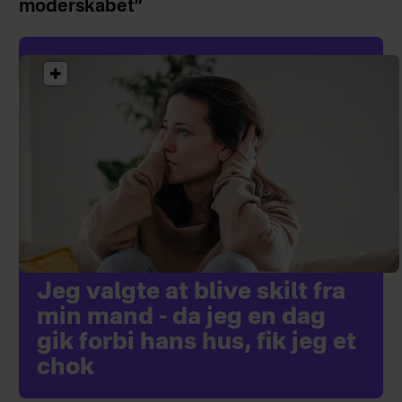
moderskabet”
Jeg valgte at blive skilt fra
min mand - da jeg en dag
gik forbi hans hus, fik jeg et
chok