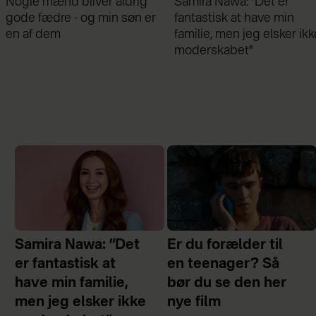
Samira Nawa: ”Det er
Jeg valgte at blive skilt fr
fantastisk at have min
min mand - da jeg en dag
familie, men jeg elsker ikke
gik forbi hans hus, fik jeg 
moderskabet”
chok
Samira Nawa: ”Det
Er du forælder til
er fantastisk at
en teenager? Så
have min familie,
bør du se den her
men jeg elsker ikke
nye film