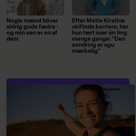
Nogle mænd bliver
Efter Mette Kirstine
aldrig gode fædre -
skiftede karriere, har
og min søn er en af
hun hørt især én ting
dem
mange gange: ”Den
sondring er sgu
mærkelig”
Sponsoreret indhold