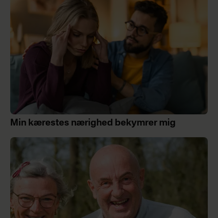
Min kærestes nærighed bekymrer mig