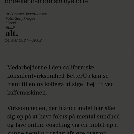
fortæller han om sin nye rolle.
Af: Susanne Baden Jensen
Foto: Getty Images
Livsstil
ALT.dk
24. Mar 2021 - 09:02
Medarbejderne i den californiske
konsulentvirksomhed BetterUp kan se
frem til en ny kollega at sige ”hej” til ved
kaffemaskinen.
Virksomheden, der blandt andet har slået
sig op på at have fokus på mental sundhed
og lave online coaching via en mobil-app,
kunne nemlig tirsdag afsløre overfor