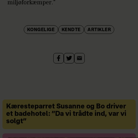
miljøforkæmper."
KONGELIGE
KENDTE
ARTIKLER
Kæresteparret Susanne og Bo driver
et badehotel: ”Da vi trådte ind, var vi
solgt”