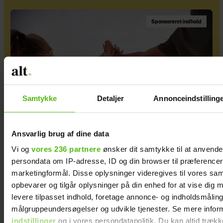
Sponsoreret indhold
Samtykke
Detaljer
Annonceindstilling
Ansvarlig brug af dine data
Vi og
vores 236 partnere
ønsker dit samtykke til at anvend
Når bevægelse er en del af dit liv
persondata om IP-adresse, ID og din browser til præferencer, 
marketingformål. Disse oplysninger videregives til vores sa
opbevarer og tilgår oplysninger på din enhed for at vise dig 
levere tilpasset indhold, foretage annonce- og indholdsmåling
målgruppeundersøgelser og udvikle tjenester. Se mere infor
indstillinger
og i vores persondatapolitik. Du kan altid trækk