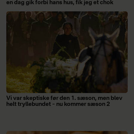
en dag gik forbi hans hus, fik jeg et chok
Vi var skeptiske før den 1. sæson, men blev
helt tryllebundet – nu kommer sæson 2