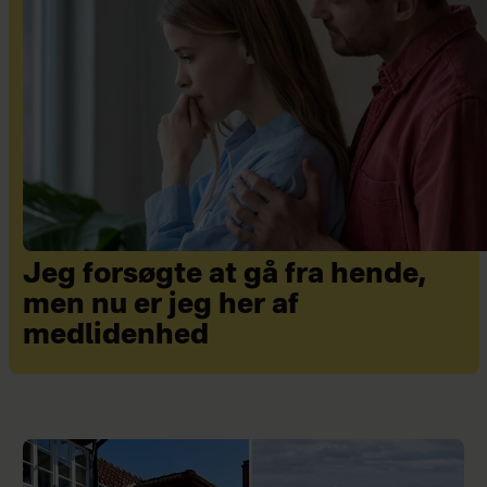
Jeg forsøgte at gå fra hende,
men nu er jeg her af
medlidenhed