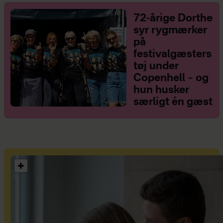
72-årige Dorthe
syr rygmærker
på
festivalgæsters
tøj under
Copenhell – og
hun husker
særligt én gæst