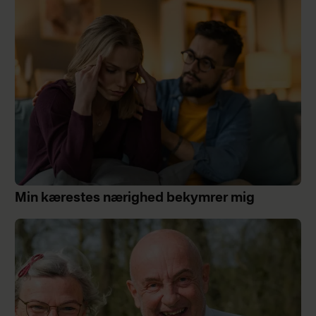
Min kærestes nærighed bekymrer mig