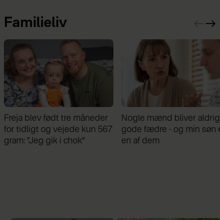
Familieliv
Nogle mænd bliver aldrig
Samira Nawa: ”Det er
gode fædre - og min søn er
fantastisk at have min
en af dem
familie, men jeg elsker ikk
moderskabet”