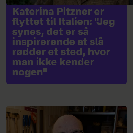
Katerina Pitzner er
flyttet til Italien: "Jeg
synes, det er så
inspirerende at slå
rødder et sted, hvor
man ikke kender
nogen"