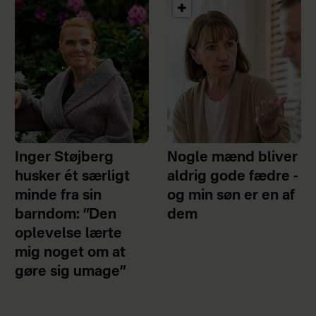
Inger Støjberg
Nogle mænd bliver
husker ét særligt
aldrig gode fædre -
minde fra sin
og min søn er en af
barndom: ”Den
dem
oplevelse lærte
mig noget om at
gøre sig umage”