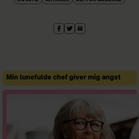
LIVSSTIL
ARTIKLER
ALT-FOR-DAMERNE
Min lunefulde chef giver mig angst