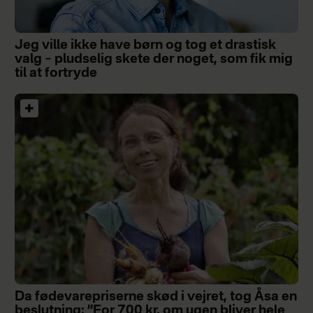
Jeg ville ikke have børn og tog et drastisk
valg – pludselig skete der noget, som fik mig
til at fortryde
Da fødevarepriserne skød i vejret, tog Åsa en
beslutning: ”For 700 kr. om ugen bliver hele