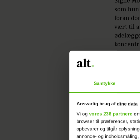
Signe Mo
som hun t
foran do
vært til
ødelægge
koncentr
synge, ri
hun er kl
“Hvordan
Samtykke
spørgsmål
stille, o
Ansvarlig brug af dine data
Og dog. M
Vi og
vores 236 partnere
øns
lovende 
browser til præferencer, stat
er meget 
opbevarer og tilgår oplysning
annonce- og indholdsmåling,
brokker d