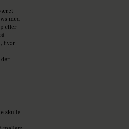
 været
iews med
p eller
på
, hvor
r der
de skulle
ed mellem