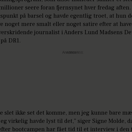
millioner seere foran fjernsynet hver fredag aften
dspunkt på barsel og havde egentlig troet, at hun d
ve noget mere smalt eller noget satire efter at hav
erskridende journalist i Anders Lund Madsens De
 på DR1.
Annonce
de slet ikke set det komme, men jeg kunne bare mæ
jeg virkelig havde lyst til det,” siger Signe Molde, 
efter bootcampen har fået tid til et interview i den 