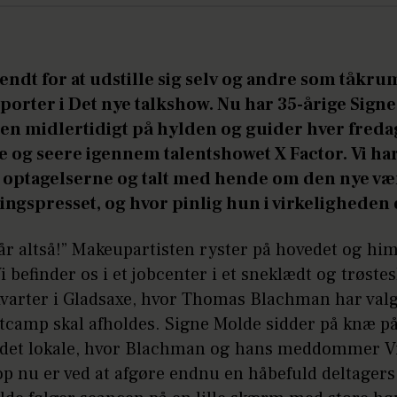
endt for at udstille sig selv og andre som tåk
eporter i Det nye talkshow. Nu har 35-årige Sign
iren midlertidigt på hylden og guider hver freda
e og seere igennem talentshowet X Factor. Vi ha
optagelserne og talt med hende om den nye vær
ingspresset, og hvor pinlig hun i virkeligheden 
hår altså!” Makeupartisten ryster på hovedet og hi
i befinder os i et jobcenter i et sneklædt og trøstes
kvarter i Gladsaxe, hvor Thomas Blachman har valg
tcamp skal afholdes. Signe Molde sidder på knæ på
 det lokale, hvor Blachman og hans meddommer V
p nu er ved at afgøre endnu en håbefuld deltager