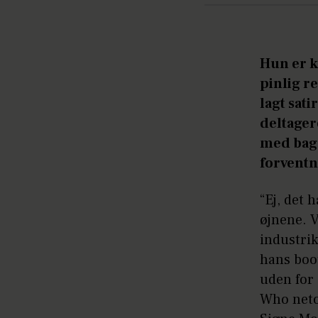
Hun er k
pinlig r
lagt sat
deltager
med bag 
forventn
“Ej, det 
øjnene. V
industri
hans boo
uden for
Who neto