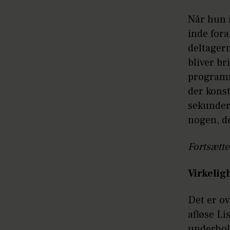
Når hun i
inde for
deltagern
bliver br
programme
der konst
sekunder!
nogen, de
Fortsætte
Virkelig
Det er ov
afløse L
underhol