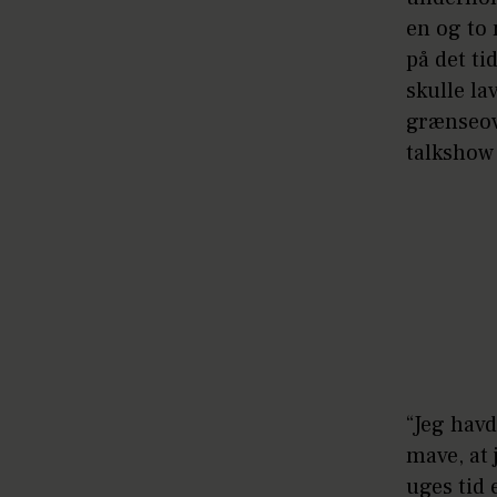
en og to 
på det ti
skulle la
grænseov
talkshow
“Jeg hav
mave, at 
uges tid 