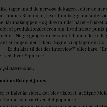
kke tager imod de nervøse deltagere, efter de har
an Thomas Blachman, laver hun baggrundsinterv
e, får makeuppen – og ikke mindst håret – frisket o
iefet af produktionslederen om, hvad næste punkt 
t er. Nogle gange er der ventetid, men ikke i dag
ant er nogen, der råber: “Signe, vi optager om 30
”, “Er du klar til det der interview?” eller bare: “E
r ved, hvor Signe er?”
r på næste side...
hedens Bridget Jones
er et halvt år siden, det blev afsløret, at Signe Mol
ise Rønne som vært ved det populære
dningsprogram, som disse måneder samler et st