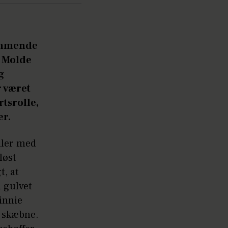
rummende
e Molde
g
r været
tsrolle,
er.
mler med
løst
t, at
 gulvet
innie
s skæbne.