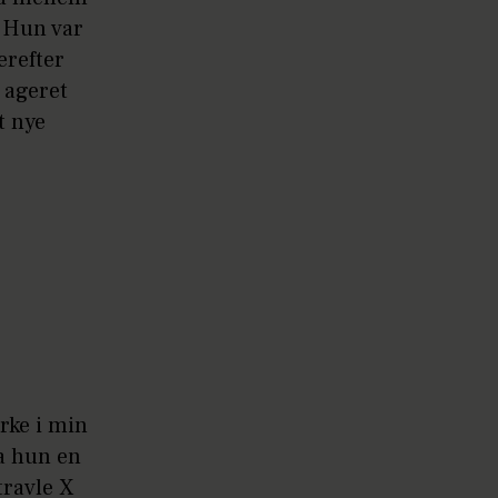
. Hun var
erefter
e ageret
t nye
rke i min
da hun en
travle X