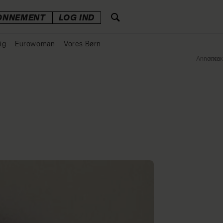
ONNEMENT
LOG IND
ig
Eurowoman
Vores Børn
Annonce