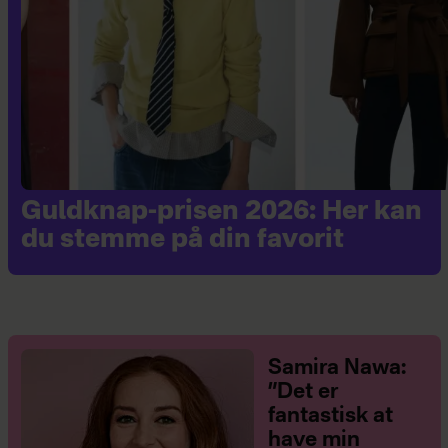
Guldknap-prisen 2026: Her kan
du stemme på din favorit
Samira Nawa:
”Det er
fantastisk at
have min