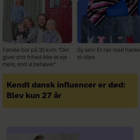
Sy selv: Et net med hanke af
Hækl selv: Smart
et slips
indkøbstaske
Kendt dansk influencer er død:
Blev kun 27 år