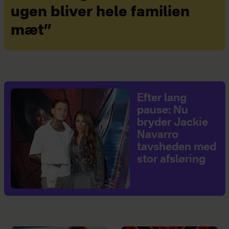
ugen bliver hele familien
mæt”
Efter lang
pause: Nu
bryder Jackie
Navarro
tavsheden med
stor afsløring