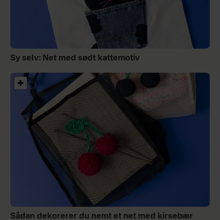
Sy selv: Net med sødt kattemotiv
Sådan dekorerer du nemt et net med kirsebær