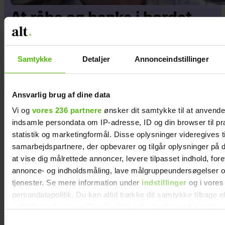
At råbe og banke i bordet
var helt almindeligt for
Maria Jencel, men én
Samtykke
Detaljer
Annonceindstillinger
sætning ændrede det
Ansvarlig brug af dine data
Vi og
vores 236 partnere
ønsker dit samtykke til at anvend
indsamle persondata om IP-adresse, ID og din browser til pr
statistik og marketingformål. Disse oplysninger videregives t
samarbejdspartnere, der opbevarer og tilgår oplysninger på d
at vise dig målrettede annoncer, levere tilpasset indhold, for
annonce- og indholdsmåling, lave målgruppeundersøgelser o
tjenester. Se mere information under
indstillinger
og i vores
persondatapolitik. Du kan altid trække dit samtykke tilbage e
indstillinger fra vores "Cookiedeklaration", eller ved at trykk
trigger" ikonet.
Samtykkevalg