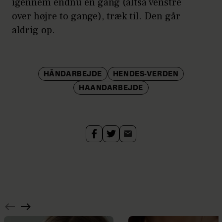
igennem endnu en gang (altså venstre
over højre to gange), træk til. Den går
aldrig op.
HÅNDARBEJDE
HENDES-VERDEN
HAANDARBEJDE