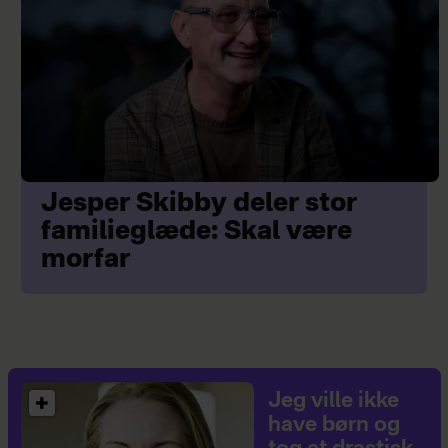
Jesper Skibby deler stor
familieglæde: Skal være
morfar
Jeg ville ikke
have børn og