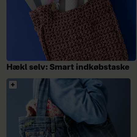
Hækl selv: Smart indkøbstaske