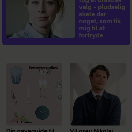
tog et drastisk
valg – pludselig
skete der
noget, som fik
mig til at
fortryde
Sponsoreret indhold
Din gaveguide til
Vil grev Nikolai