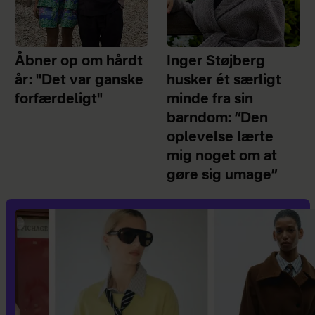
Åbner op om hårdt
Inger Støjberg
år: "Det var ganske
husker ét særligt
forfærdeligt"
minde fra sin
barndom: ”Den
oplevelse lærte
mig noget om at
gøre sig umage”