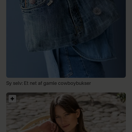
Sy selv: Et net af gamle cowboybukser