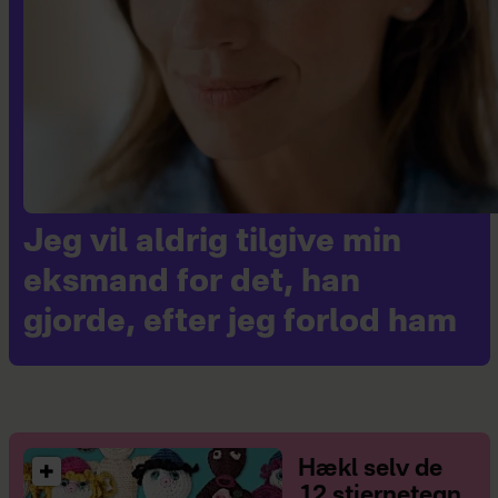
Jeg vil aldrig tilgive min
eksmand for det, han
gjorde, efter jeg forlod ham
Hækl selv de
12 stjernetegn