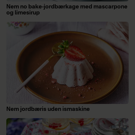
Nem no bake-jordbærkage med mascarpone
og limesirup
Nem jordbæris uden ismaskine