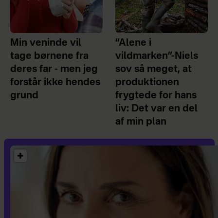
Min veninde vil
”Alene i
tage børnene fra
vildmarken”-Niels
deres far - men jeg
sov så meget, at
forstår ikke hendes
produktionen
grund
frygtede for hans
liv: Det var en del
af min plan