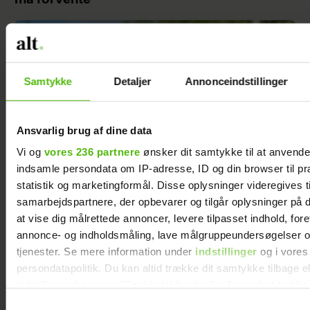
må forvente”
Samtykke
Detaljer
Annonceindstillinger
Ansvarlig brug af dine data
Vi og
vores 236 partnere
ønsker dit samtykke til at anvend
indsamle persondata om IP-adresse, ID og din browser til pr
statistik og marketingformål. Disse oplysninger videregives t
samarbejdspartnere, der opbevarer og tilgår oplysninger på d
at vise dig målrettede annoncer, levere tilpasset indhold, for
Marie-Louise var single og drømte om et barn
annonce- og indholdsmåling, lave målgruppeundersøgelser o
- så ændrede hun sin måde at date på
tjenester. Se mere information under
indstillinger
og i vores
persondatapolitik. Du kan altid trække dit samtykke tilbage e
indstillinger fra vores "Cookiedeklaration", eller ved at trykk
trigger" ikonet.
Samtykkevalg