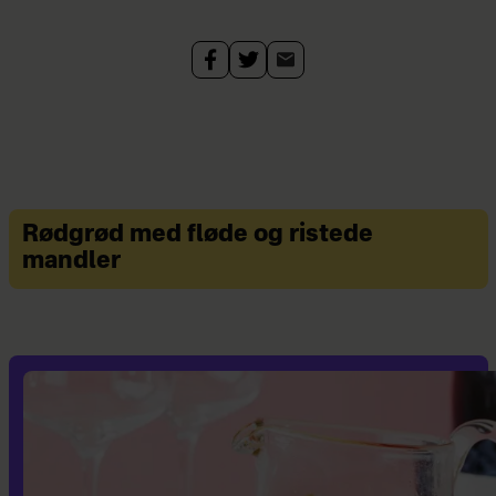
Rødgrød med fløde og ristede
mandler