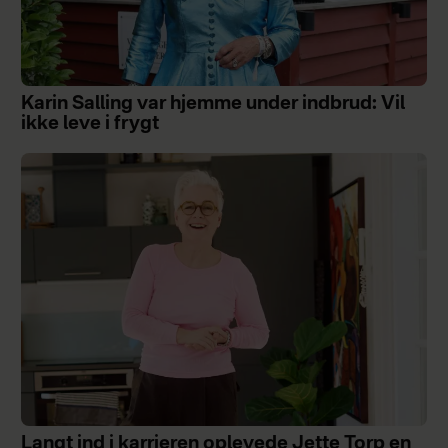
Karin Salling var hjemme under indbrud: Vil
ikke leve i frygt
Langt ind i karrieren oplevede Jette Torp en