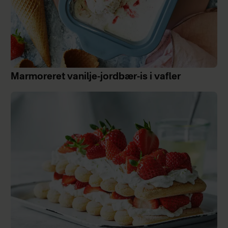
Marmoreret vanilje-jordbær-is i vafler