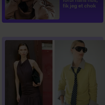
forbi hans hus,
fik jeg et chok