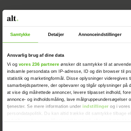
NYTÅR
MAD
ALT-FOR-DAMERNE
Samtykke
Detaljer
Annonceindstillinger
Ansvarlig brug af dine data
Vi og
vores 236 partnere
ønsker dit samtykke til at anvend
indsamle persondata om IP-adresse, ID og din browser til pr
statistik og marketingformål. Disse oplysninger videregives t
samarbejdspartnere, der opbevarer og tilgår oplysninger på d
Rødgrød med fløde og ristede
at vise dig målrettede annoncer, levere tilpasset indhold, for
mandler
annonce- og indholdsmåling, lave målgruppeundersøgelser o
tjenester. Se mere information under
indstillinger
og i vores
persondatapolitik. Du kan altid trække dit samtykke tilbage e
indstillinger fra vores "Cookiedeklaration", eller ved at trykk
trigger" ikonet.
Samtykkevalg