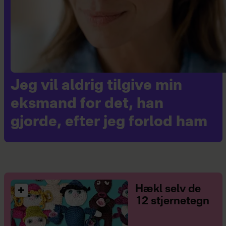
Jeg vil aldrig tilgive min
eksmand for det, han
gjorde, efter jeg forlod ham
Hækl selv de
12 stjernetegn