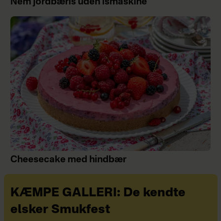
Nem jordbæris uden ismaskine
Cheesecake med hindbær
KÆMPE GALLERI: De kendte
elsker Smukfest