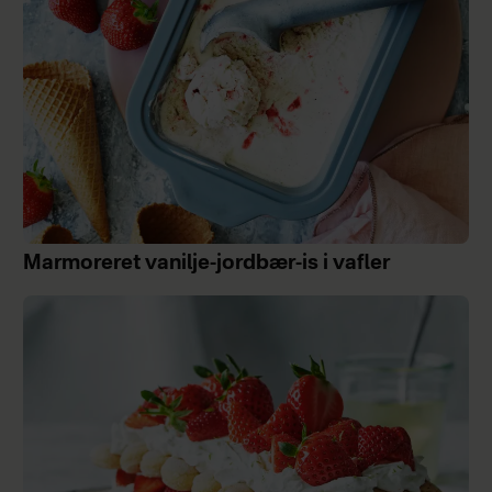
Marmoreret vanilje-jordbær-is i vafler