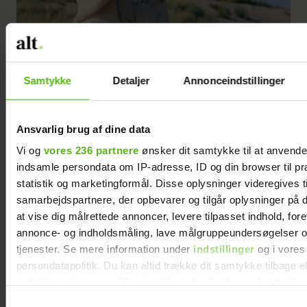
Samtykke
Detaljer
Annonceindstillinger
Ansvarlig brug af dine data
Vi og
vores 236 partnere
ønsker dit samtykke til at anvend
indsamle persondata om IP-adresse, ID og din browser til pr
statistik og marketingformål. Disse oplysninger videregives t
samarbejdspartnere, der opbevarer og tilgår oplysninger på d
Det her insta-billede er smukt for mig, fordi det markerer et vigtigt
at vise dig målrettede annoncer, levere tilpasset indhold, for
vendepunkt for mig. Billedet er fra en fotosession til min bog og er
annonce- og indholdsmåling, lave målgruppeundersøgelser o
taget af fotograf og sanger Emilie Schiøtt. Emilie fik mig til at danse,
tjenester. Se mere information under
indstillinger
og i vores
slappe af og glemme mig selv foran kameraet, og hun så mig, som jeg
persondatapolitik. Du kan altid trække dit samtykke tilbage e
indstillinger fra vores "Cookiedeklaration", eller ved at trykk
ser mig selv. Den sommerdag i Rørvig nød jeg for første gang at få
trigger" ikonet.
Samtykkevalg
taget billeder, og det blev efterfølgende meget lettere for min