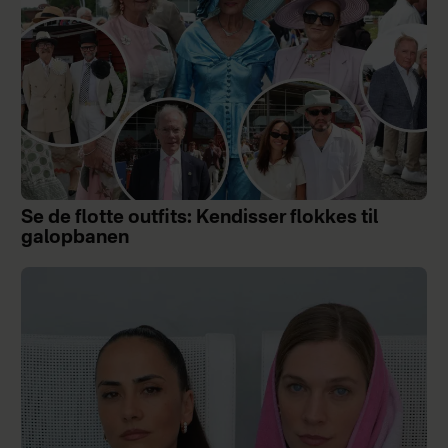
Se de flotte outfits: Kendisser flokkes til
galopbanen