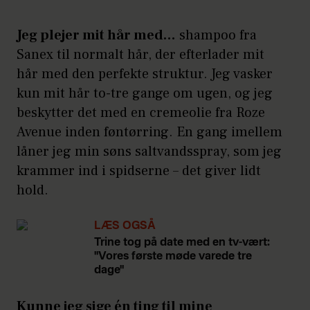
Jeg plejer mit hår med…
shampoo fra
Sanex til normalt hår, der efterlader mit
hår med den perfekte struktur. Jeg vasker
kun mit hår to-tre gange om ugen, og jeg
beskytter det med en cremeolie fra Roze
Avenue inden føntørring. En gang imellem
låner jeg min søns saltvandsspray, som jeg
krammer ind i spidserne – det giver lidt
hold.
LÆS OGSÅ
Trine tog på date med en tv-vært:
"Vores første møde varede tre
dage"
Kunne jeg sige én ting til mine