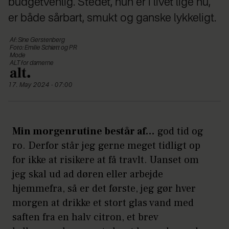
budgetvenlig. Stedet, hun er i livet lige nu,
er både sårbart, smukt og ganske lykkeligt.
Af: Sine Gerstenberg
Foto: Emilie Schiøtt og PR
Mode
ALT for damerne
17. May 2024 - 07:00
Min morgenrutine består af…
god tid og
ro. Derfor står jeg gerne meget tidligt op
for ikke at risikere at få travlt. Uanset om
jeg skal ud ad døren eller arbejde
hjemmefra, så er det første, jeg gør hver
morgen at drikke et stort glas vand med
saften fra en halv citron, et brev