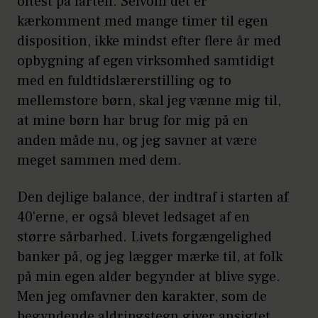
oftest på farten. Selvom det er
kærkomment med mange timer til egen
disposition, ikke mindst efter flere år med
opbygning af egen virksomhed samtidigt
med en fuldtidslærerstilling og to
mellemstore børn, skal jeg vænne mig til,
at mine børn har brug for mig på en
anden måde nu, og jeg savner at være
meget sammen med dem.
Den dejlige balance, der indtraf i starten af
40'erne, er også blevet ledsaget af en
større sårbarhed. Livets forgængelighed
banker på, og jeg lægger mærke til, at folk
på min egen alder begynder at blive syge.
Men jeg omfavner den karakter, som de
begyndende aldringstegn giver ansigtet,