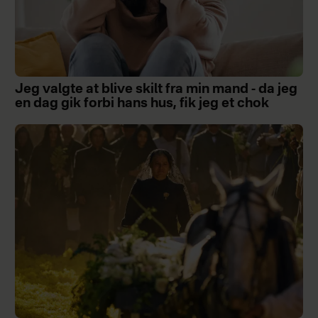
Jeg valgte at blive skilt fra min mand - da jeg
en dag gik forbi hans hus, fik jeg et chok