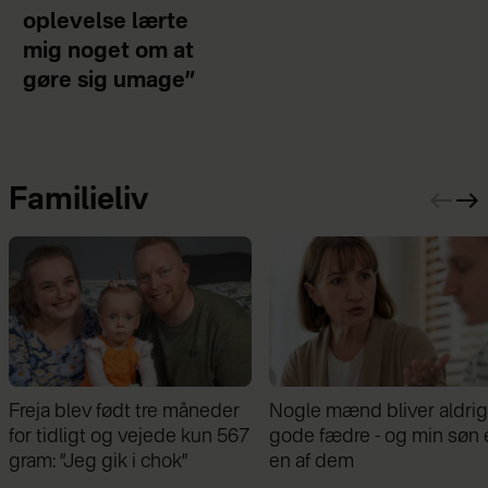
oplevelse lærte
mig noget om at
gøre sig umage”
Familieliv
Nogle mænd bliver aldrig
Samira Nawa: ”Det er
gode fædre - og min søn er
fantastisk at have min
en af dem
familie, men jeg elsker ikk
moderskabet”