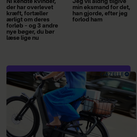
Ni kendte kvinder,
Jeg vil aldrig tilgive
der har overlevet
min eksmand for det,
kræft, fortæller
han gjorde, efter jeg
ærligt om deres
forlod ham
forløb – og 3 andre
nye bøger, du bør
læse lige nu
Sponsoreret indhold