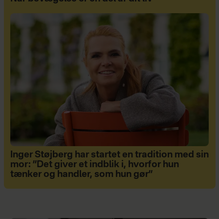
Inger Støjberg har startet en tradition med sin
mor: ”Det giver et indblik i, hvorfor hun
tænker og handler, som hun gør”