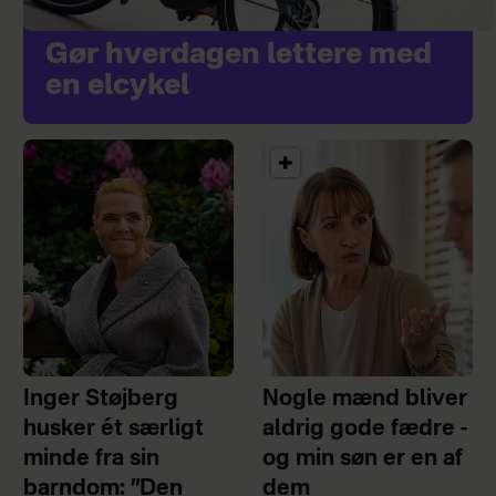
Gør hverdagen lettere med
en elcykel
Inger Støjberg
Nogle mænd bliver
husker ét særligt
aldrig gode fædre -
minde fra sin
og min søn er en af
barndom: ”Den
dem