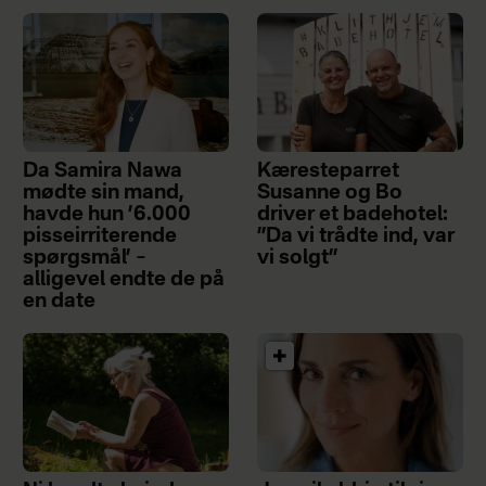
Da Samira Nawa
Kæresteparret
mødte sin mand,
Susanne og Bo
havde hun ’6.000
driver et badehotel:
pisseirriterende
”Da vi trådte ind, var
spørgsmål’ –
vi solgt”
alligevel endte de på
en date