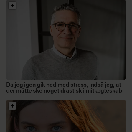
Da jeg igen gik ned med stress, indså jeg, at
der måtte ske noget drastisk i mit ægteskab