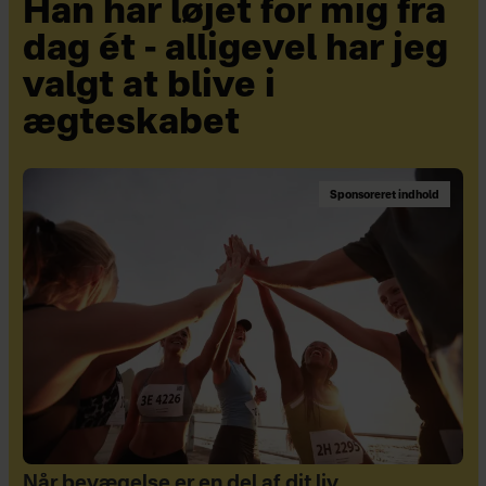
Han har løjet for mig fra
dag ét - alligevel har jeg
valgt at blive i
ægteskabet
Sponsoreret indhold
Når bevægelse er en del af dit liv