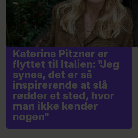
Katerina Pitzner er
flyttet til Italien: "Jeg
synes, det er så
inspirerende at slå
rødder et sted, hvor
man ikke kender
nogen"