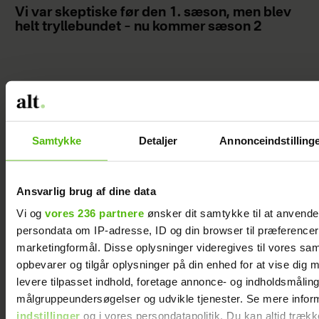
Vi var skeptiske før den 1. sæson, men blev
helt tryllebundet – nu kommer sæson 2
Samtykke
Detaljer
Annonceindstilling
Ansvarlig brug af dine data
Vi og
vores 236 partnere
ønsker dit samtykke til at anvend
persondata om IP-adresse, ID og din browser til præferencer, 
marketingformål. Disse oplysninger videregives til vores sa
opbevarer og tilgår oplysninger på din enhed for at vise dig 
levere tilpasset indhold, foretage annonce- og indholdsmåling
Min kærestes nærighed bekymrer mig
målgruppeundersøgelser og udvikle tjenester. Se mere infor
indstillinger
og i vores persondatapolitik. Du kan altid trækk