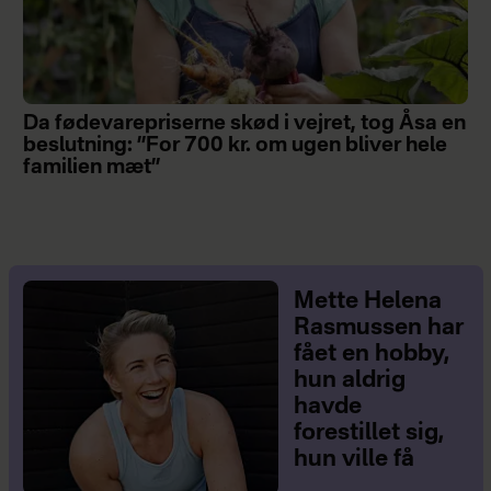
Da fødevarepriserne skød i vejret, tog Åsa en
beslutning: ”For 700 kr. om ugen bliver hele
familien mæt”
Mette Helena
Rasmussen har
fået en hobby,
hun aldrig
havde
forestillet sig,
hun ville få