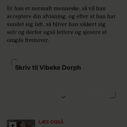
Er han et normalt menneske, så vil han
acceptere din afvisning, og efter at han har
sundet sig lidt, så bliver han sikkert sig
selv og derfor også lettere og sjovere at
omgås fremover.
Skriv til Vibeke Dorph
Har du brug for én at vende dine
tanker med? Så skriv til Vibeke Dorph
LÆS OGSÅ