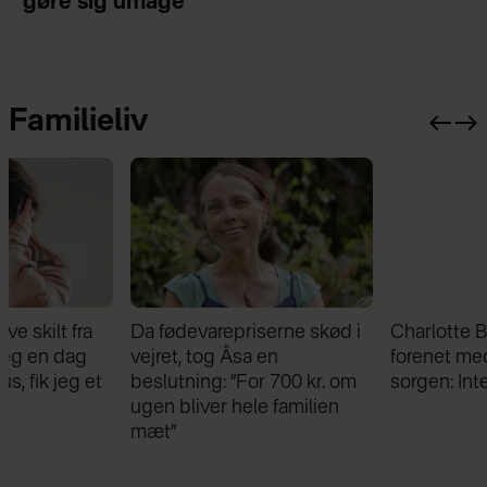
gøre sig umage”
Familieliv
Da fødevarepriserne skød i
Charlotte Bøving blev
vejret, tog Åsa en
forenet med sin bror i
beslutning: ”For 700 kr. om
sorgen: Intet kan skille os
ugen bliver hele familien
mæt”