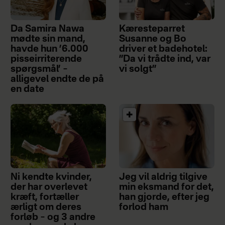
Da Samira Nawa
Kæresteparret
mødte sin mand,
Susanne og Bo
havde hun ’6.000
driver et badehotel:
pisseirriterende
”Da vi trådte ind, var
spørgsmål’ –
vi solgt”
alligevel endte de på
en date
Ni kendte kvinder,
Jeg vil aldrig tilgive
der har overlevet
min eksmand for det,
kræft, fortæller
han gjorde, efter jeg
ærligt om deres
forlod ham
forløb – og 3 andre