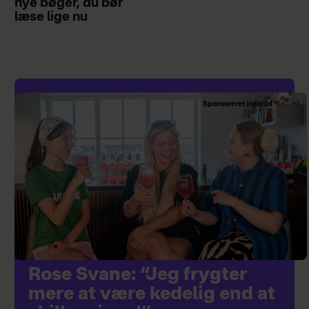
nye bøger, du bør
læse lige nu
Sponsoreret indhold
Rose Svane: “Jeg frygter
mere at være kedelig end at