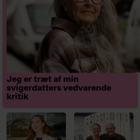
Jeg er træt af min
svigerdatters vedvarende
kritik