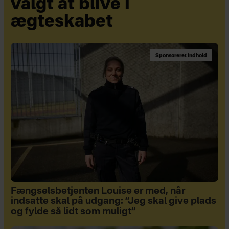
valgt at blive i
ægteskabet
Sponsoreret indhold
Fængselsbetjenten Louise er med, når
indsatte skal på udgang: ”Jeg skal give plads
og fylde så lidt som muligt”