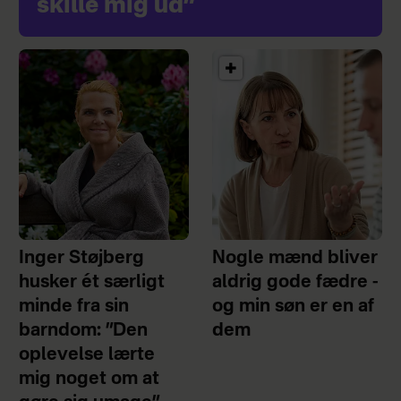
skille mig ud”
Inger Støjberg
Nogle mænd bliver
husker ét særligt
aldrig gode fædre -
minde fra sin
og min søn er en af
barndom: ”Den
dem
oplevelse lærte
mig noget om at