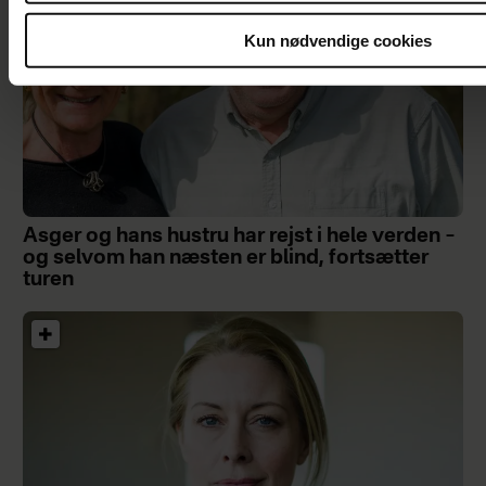
Kun nødvendige cookies
Asger og hans hustru har rejst i hele verden –
og selvom han næsten er blind, fortsætter
turen