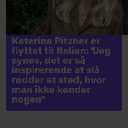
Katerina Pitzner er
flyttet til Italien: "Jeg
synes, det er så
inspirerende at slå
rødder et sted, hvor
man ikke kender
nogen"