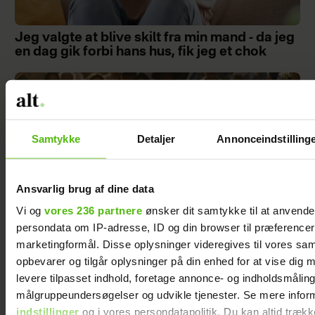
Jeg valgte at blive skilt fra min mand - da jeg
en dag gik forbi hans hus, fik jeg et chok
Samtykke
Detaljer
Annonceindstilling
Ansvarlig brug af dine data
Vi og
vores 236 partnere
ønsker dit samtykke til at anvend
persondata om IP-adresse, ID og din browser til præferencer, 
marketingformål. Disse oplysninger videregives til vores sa
opbevarer og tilgår oplysninger på din enhed for at vise dig 
Vi var skeptiske før den 1. sæson, men blev
levere tilpasset indhold, foretage annonce- og indholdsmåling
helt tryllebundet – nu kommer sæson 2
målgruppeundersøgelser og udvikle tjenester. Se mere infor
indstillinger
og i vores persondatapolitik. Du kan altid trækk