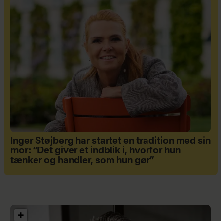
Inger Støjberg har startet en tradition med sin
mor: ”Det giver et indblik i, hvorfor hun
tænker og handler, som hun gør”