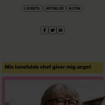
LIVSSTIL
ARTIKLER
ALTDK
Min lunefulde chef giver mig angst