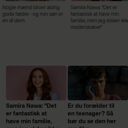
ig
Samira Nawa: ”Det er
Jeg valgte at blive sk
 er
fantastisk at have min
min mand - da jeg e
familie, men jeg elsker ikke
gik forbi hans hus, fi
moderskabet”
chok
Samira Nawa: ”Det
Er du forælder til
er fantastisk at
en teenager? Så
have min familie,
bør du se den her