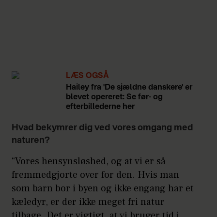
LÆS OGSÅ
Hailey fra 'De sjældne danskere' er
blevet opereret: Se før- og
efterbillederne her
Hvad bekymrer dig ved vores omgang med
naturen?
“Vores hensynsløshed, og at vi er så
fremmedgjorte over for den. Hvis man
som barn bor i byen og ikke engang har et
kæledyr, er der ikke meget fri natur
tilbage. Det er vigtigt, at vi bruger tid i