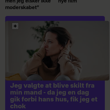
men jeg elsker ikke
nye film
moderskabet”
Jeg valgte at blive skilt fra
min mand - da jeg en dag
gik forbi hans hus, fik jeg et
chok