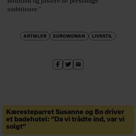
intuition og justere de personlige
ambitioner.”
ARTIKLER
EUROWOMAN
LIVSSTIL
Kæresteparret Susanne og Bo driver
et badehotel: ”Da vi trådte ind, var vi
solgt”