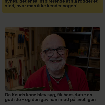
synes, det er så inspirerende at slå rødder et
sted, hvor man ikke kender nogen"
Da Knuds kone blev syg, fik hans døtre en
god idé – og den gav ham mod på livet igen