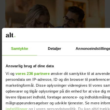
Samtykke
Detaljer
Annonceindstilling
Ansvarlig brug af dine data
Min kærestes nærighed bekymrer mig
Vi og
vores 236 partnere
ønsker dit samtykke til at anvend
persondata om IP-adresse, ID og din browser til præferencer, 
marketingformål. Disse oplysninger videregives til vores sa
opbevarer og tilgår oplysninger på din enhed for at vise dig 
levere tilpasset indhold, foretage annonce- og indholdsmåling
målgruppeundersøgelser og udvikle tjenester. Se mere infor
indstillinger
og i vores persondatapolitik. Du kan altid trækk