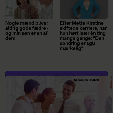
Nogle mænd bliver
Efter Mette Kirstine
aldrig gode fædre -
skiftede karriere, har
og min søn er en af
hun hørt især én ting
dem
mange gange: ”Den
sondring er sgu
mærkelig”
Sponsoreret indhold