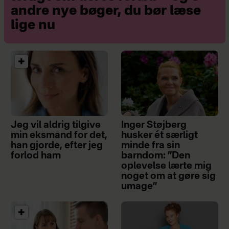
andre nye bøger, du bør læse
lige nu
Jeg vil aldrig tilgive
Inger Støjberg
min eksmand for det,
husker ét særligt
han gjorde, efter jeg
minde fra sin
forlod ham
barndom: ”Den
oplevelse lærte mig
noget om at gøre sig
umage”