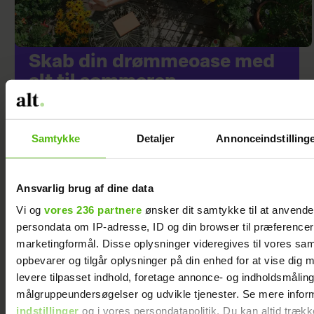
Skab din drømmeoase med
alt til sommeren
Samtykke
Detaljer
Annonceindstilling
Ansvarlig brug af dine data
Vi og
vores 236 partnere
ønsker dit samtykke til at anvend
persondata om IP-adresse, ID og din browser til præferencer, 
marketingformål. Disse oplysninger videregives til vores sa
opbevarer og tilgår oplysninger på din enhed for at vise dig 
levere tilpasset indhold, foretage annonce- og indholdsmåling
At råbe og banke i
Samira Nawa: ”Det
målgruppeundersøgelser og udvikle tjenester. Se mere infor
bordet var helt
er fantastisk at
indstillinger
og i vores persondatapolitik. Du kan altid trækk