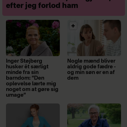
efter jeg forlod ham
Inger Støjberg
Nogle mænd bliver
husker ét særligt
aldrig gode fædre -
minde fra sin
og min søn er en af
barndom: ”Den
dem
oplevelse lærte mig
noget om at gøre sig
umage”