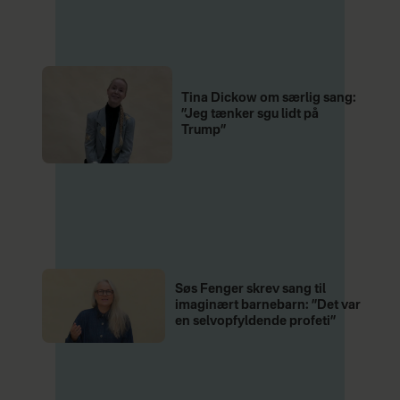
holde kønsubalancen i
musikbranchen i hævd. Derfor: Lyt,
lyt, lyt til kvindelige kunstnere – f.eks.
på playlisten
Damernes Discman
.
Tina Dickow om særlig sang:
”Jeg tænker sgu lidt på
Trump”
Søs Fenger skrev sang til
imaginært barnebarn: ”Det var
en selvopfyldende profeti”