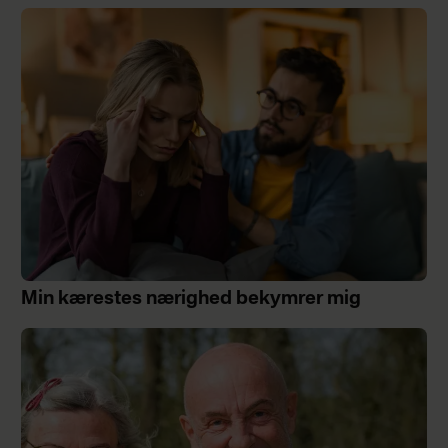
Min kærestes nærighed bekymrer mig