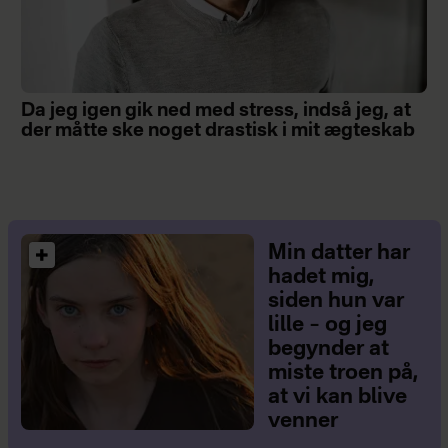
Da jeg igen gik ned med stress, indså jeg, at
der måtte ske noget drastisk i mit ægteskab
Min datter har
hadet mig,
siden hun var
lille – og jeg
begynder at
miste troen på,
at vi kan blive
venner