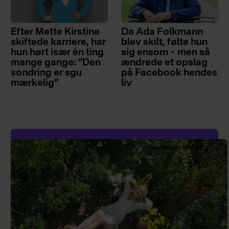
Efter Mette Kirstine
Da Ada Folkmann
skiftede karriere, har
blev skilt, følte hun
hun hørt især én ting
sig ensom – men så
mange gange: ”Den
ændrede et opslag
sondring er sgu
på Facebook hendes
mærkelig”
liv
Sponsoreret indhold