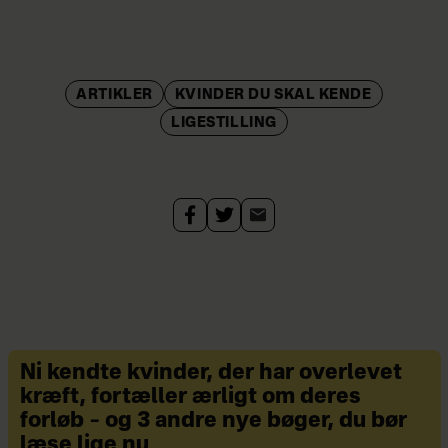
ARTIKLER
KVINDER DU SKAL KENDE
LIGESTILLING
Ni kendte kvinder, der har overlevet
kræft, fortæller ærligt om deres
forløb – og 3 andre nye bøger, du bør
læse lige nu