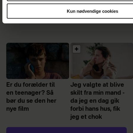
moderskabet”
chok
Kun nødvendige cookies
Er du forælder til
Jeg valgte at blive
en teenager? Så
skilt fra min mand -
bør du se den her
da jeg en dag gik
nye film
forbi hans hus, fik
jeg et chok