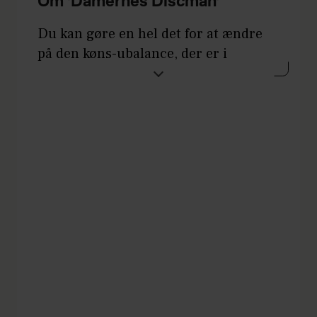
Om 'Damernes Discman'
Du kan gøre en hel det for at ændre
på den køns-ubalance, der er i
musikbranchen – og det er endda
virkelig nemt. Det eneste, du skal
gøre, er nemlig at forbruge mere
musik af kvindelige kunstnere:
Stream deres musik, køb deres plader,
tag til deres koncerter.
Er du i tvivl om, hvor du skal starte?
Så er det heldigt, at vi har samlet en
playliste med musik af danske kvinder
til dig. Den hedder Damernes
Discman og kan findes her.
I dag er kun 23 procent af den musik,