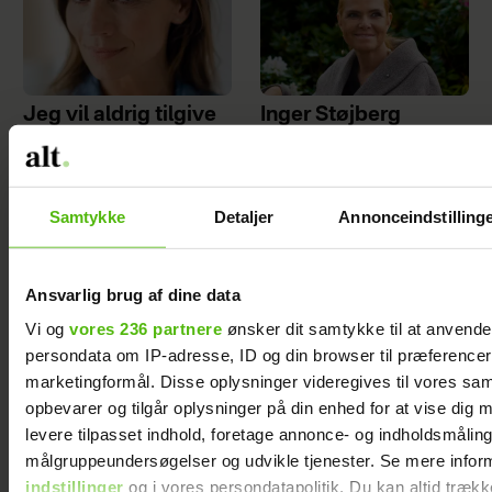
Jeg vil aldrig tilgive
Inger Støjberg
min eksmand for det,
husker ét særligt
han gjorde, efter jeg
minde fra sin
forlod ham
barndom: ”Den
oplevelse lærte mig
Samtykke
Detaljer
Annonceindstilling
noget om at gøre sig
umage”
Ansvarlig brug af dine data
Vi og
vores 236 partnere
ønsker dit samtykke til at anvend
persondata om IP-adresse, ID og din browser til præferencer, 
marketingformål. Disse oplysninger videregives til vores sa
Sponsoreret indhold
opbevarer og tilgår oplysninger på din enhed for at vise dig 
levere tilpasset indhold, foretage annonce- og indholdsmåling
målgruppeundersøgelser og udvikle tjenester. Se mere infor
indstillinger
og i vores persondatapolitik. Du kan altid trækk