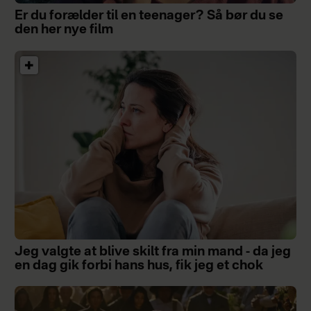
Er du forælder til en teenager? Så bør du se
den her nye film
Jeg valgte at blive skilt fra min mand - da jeg
en dag gik forbi hans hus, fik jeg et chok