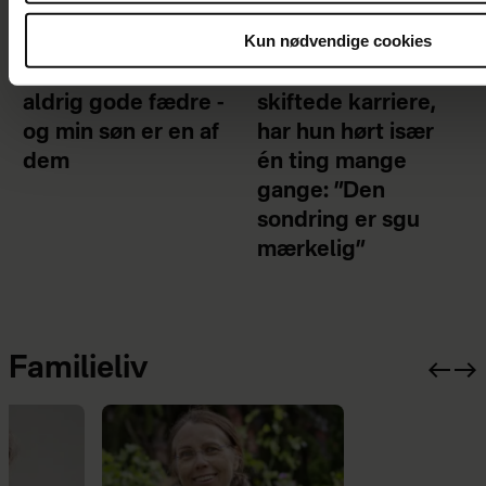
Kun nødvendige cookies
Nogle mænd bliver
Efter Mette Kirstine
aldrig gode fædre -
skiftede karriere,
og min søn er en af
har hun hørt især
dem
én ting mange
gange: ”Den
sondring er sgu
mærkelig”
Familieliv