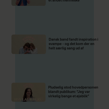
et andet menneske”
andre events.
De manglende streaminger starter
altså en kædereaktion og er med til at
holde kønsubalancen i
musikbranchen i hævd. Derfor: Lyt,
lyt, lyt til kvindelige kunstnere – f.eks.
Dansk band fandt inspiration i
svampe – og det kom der en
på playlisten
Damernes Discman
.
helt særlig sang ud af
Pludselig stod hovedpersonen
blandt publikum: ”Jeg var
virkelig bange et øjeblik”