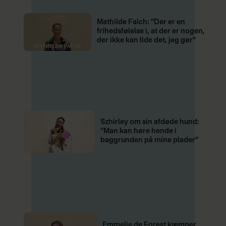
Mathilde Falch: ”Der er en
frihedsfølelse i, at der er nogen,
der ikke kan lide det, jeg gør”
Szhirley om sin afdøde hund:
”Man kan høre hende i
baggrunden på mine plader”
Emmelie de Forest kæmper