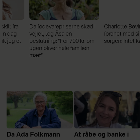
Da fødevarepriserne skød i
Charlotte Bøving blev
vejret, tog Åsa en
forenet med sin bror i
beslutning: ”For 700 kr. om
sorgen: Intet kan skille os
ugen bliver hele familien
mæt”
Da Ada Folkmann
At råbe og banke i