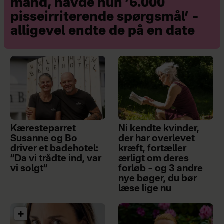
mand, havde hun ’6.000
pisseirriterende spørgsmål’ –
alligevel endte de på en date
Kæresteparret
Ni kendte kvinder,
Susanne og Bo
der har overlevet
driver et badehotel:
kræft, fortæller
”Da vi trådte ind, var
ærligt om deres
vi solgt”
forløb – og 3 andre
nye bøger, du bør
læse lige nu