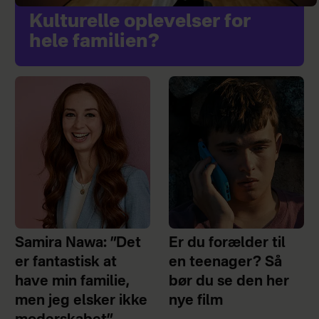
Kulturelle oplevelser for
hele familien?
Samira Nawa: ”Det
Er du forælder til
er fantastisk at
en teenager? Så
have min familie,
bør du se den her
men jeg elsker ikke
nye film