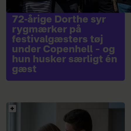
72-årige Dorthe syr
rygmærker på
festivalgæsters tøj
under Copenhell – og
hun husker særligt én
gæst