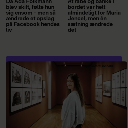
Da Ada Folkmann
At råbe og banke i
blev skilt, følte hun
bordet var helt
sig ensom – men så
almindeligt for Maria
ændrede et opslag
Jencel, men én
på Facebook hendes
sætning ændrede
liv
det
Sponsoreret indhold