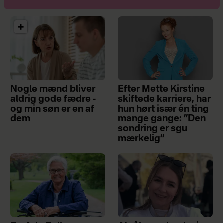
Nogle mænd bliver
Efter Mette Kirstine
aldrig gode fædre -
skiftede karriere, har
og min søn er en af
hun hørt især én ting
dem
mange gange: ”Den
sondring er sgu
mærkelig”