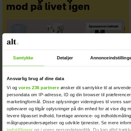
mod på livet igen
Sponsoreret indhold
Samtykke
Detaljer
Annonceindstilling
Ansvarlig brug af dine data
Vi og
vores 236 partnere
ønsker dit samtykke til at anvend
persondata om IP-adresse, ID og din browser til præferencer, 
marketingformål. Disse oplysninger videregives til vores sa
Din gaveguide til sæsonens vigtige fejringer
opbevarer og tilgår oplysninger på din enhed for at vise dig 
levere tilpasset indhold, foretage annonce- og indholdsmåling
målgruppeundersøgelser og udvikle tjenester. Se mere infor
indstillinger
og i vores persondatapolitik. Du kan altid trækk