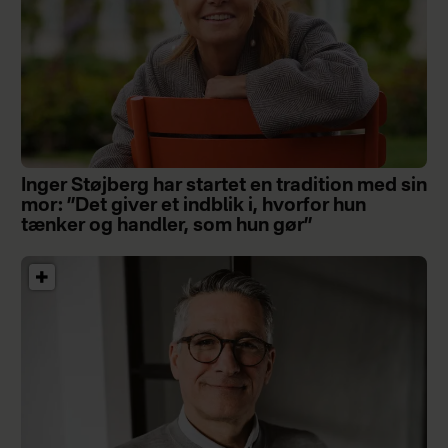
Inger Støjberg har startet en tradition med sin
mor: ”Det giver et indblik i, hvorfor hun
tænker og handler, som hun gør”