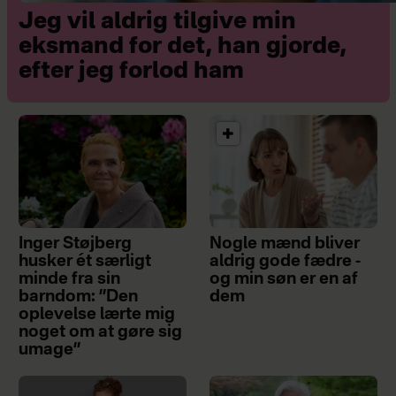
Jeg vil aldrig tilgive min
eksmand for det, han gjorde,
efter jeg forlod ham
Inger Støjberg
Nogle mænd bliver
husker ét særligt
aldrig gode fædre -
minde fra sin
og min søn er en af
barndom: ”Den
dem
oplevelse lærte mig
noget om at gøre sig
umage”