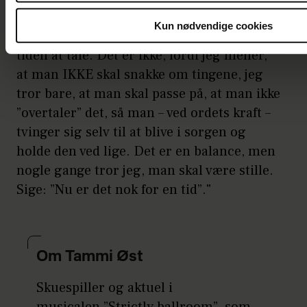
partner og sige alle mulige grimme ting."
Kun nødvendige cookies
"Jeg tror også, der er noget farligt i hele
tiden at tale. Det er ikke, fordi jeg mener,
at man IKKE skal snakke om tingene, jeg
tror bare, at man skal passe på, at man ikke
”overtaler” det, så man – ved ordets kraft –
tvinger sig selv til at blive i sorgen og
holde den ved lige. Det er en balance, men
nogle gange tror jeg, man skal være stille.
Sige: ”Nu er det nok for en tid”."
Om Tammi Øst
Skuespiller og aktuel i
musicalen ”Strictly ballroom”, som