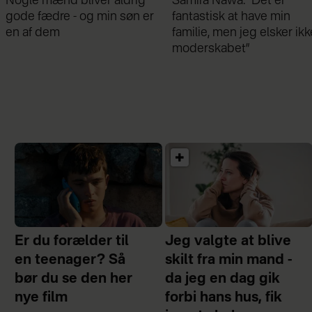
Samira Nawa: ”Det er
Jeg valgte at blive skilt fr
fantastisk at have min
min mand - da jeg en dag
familie, men jeg elsker ikke
gik forbi hans hus, fik jeg 
moderskabet”
chok
Er du forælder til
Jeg valgte at blive
en teenager? Så
skilt fra min mand -
bør du se den her
da jeg en dag gik
nye film
forbi hans hus, fik