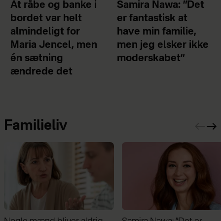
At råbe og banke i
Samira Nawa: ”Det
bordet var helt
er fantastisk at
almindeligt for
have min familie,
Maria Jencel, men
men jeg elsker ikke
én sætning
moderskabet”
ændrede det
Familieliv