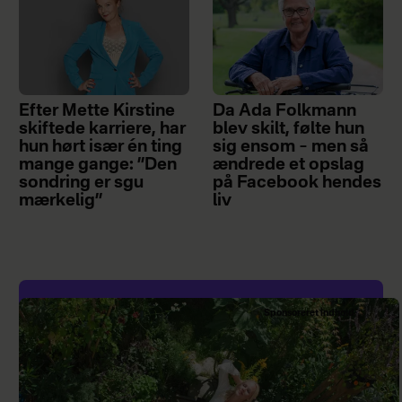
Efter Mette Kirstine
Da Ada Folkmann
skiftede karriere, har
blev skilt, følte hun
hun hørt især én ting
sig ensom – men så
mange gange: ”Den
ændrede et opslag
sondring er sgu
på Facebook hendes
mærkelig”
liv
Sponsoreret indhold