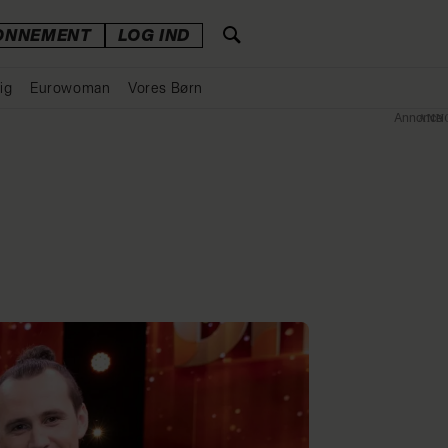
ONNEMENT
LOG IND
ig
Eurowoman
Vores Børn
Annonce