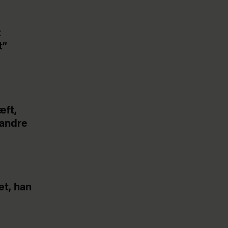
t
t”
æft,
 andre
et, han