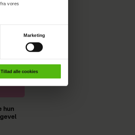
 fra vores
Marketing
ournalistisk indhold til dig.
emmeside. Vi indsamler data
er samt til brug for
arende
ktioner i forbindelse med
Tillad alle cookies
e mere om vores brug af
 både
e hun
igevel