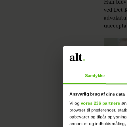
Han blev 
ved Det K
advokatu
uaccepta
Samtykke
Hübbe har
otte rul
Ansvarlig brug af dine data
Her over
Vi og
vores 236 partnere
øns
der var d
browser til præferencer, stat
opbevarer og tilgår oplysning
annonce- og indholdsmåling,