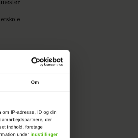
etmester
letskole
hed
elserne
Om
en sæson
sberg,
a om IP-adresse, ID og din
s samarbejdspartnere, der
set indhold, foretage
ormation under
indstillinger