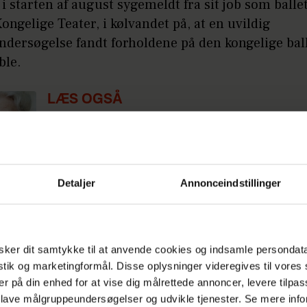
i starten af august sygemeldt fra sit job som ball
ongelige Teater, i kølvandet på, at en uvildig
ndersøgelse fandt forholdene på den kongelige bal
ble.
LÆS OGSÅ
Katrines mand afslørede en hemmelig
efter 40 års ægteskab: ”Tårerne og føl
overmandede mig”
Detaljer
Annonceindstillinger
 ellers været fast inventar i 'Vild med dans', sid
lede over skærmen i 2011.
tog balletmesteren dommerrollen for Allan Thorn
ker dit samtykke til at anvende cookies og indsamle persondat
ommer fra sæson tre til syv.
istik og marketingformål. Disse oplysninger videregives til vore
er på din enhed for at vise dig målrettede annoncer, levere tilpas
 lave målgruppeundersøgelser og udvikle tjenester. Se mere inf