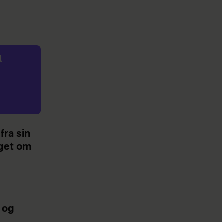
l
fra sin
get om
 og