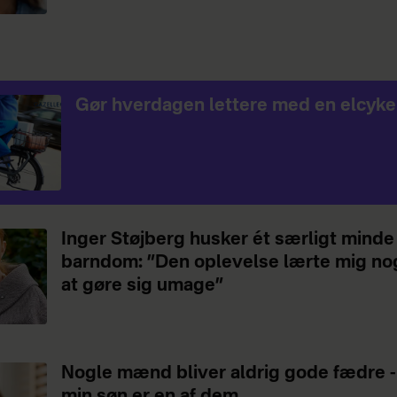
Gør hverdagen lettere med en elcyke
Inger Støjberg husker ét særligt minde 
barndom: ”Den oplevelse lærte mig no
at gøre sig umage”
Nogle mænd bliver aldrig gode fædre -