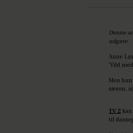
Denne art
udgave.
Anne Lax
'Vild me
Men hun e
sæson, s
TV 2
kan 
til dans