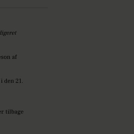
digeret
æson af
i den 21.
r tilbage