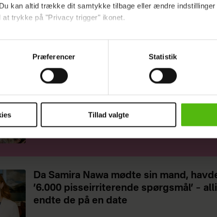
Du kan altid trække dit samtykke tilbage eller ændre indstillinger
 at trykke på "Privacy trigger" ikonet.
Min lunefulde chef giver mig angst
ebsitet.
Præferencer
Statistik
indsamle og bruge data for at kunne levere og finansiere relevant j
ookies fra tredjeparter til at at optimere dit besøg på vores hj
t sikre funktionalitet, generere statistik og huske dine præferenc
Jeg er træt af min svigerdatters vedv
mere vores reklametiltag på sociale medier og til at vise dig fun
kritik
ies
Tillad valgte
dit samtykke tilbage via linket i vores cookiepolitik. Du kan læs
og behandling af dine personoplysninger i forbindelse hermed i
okiepolitik
.
Da Samira Nawa mødte sin mand, havd
’6.000 pisseirriterende spørgsmål’ – all
endte de på en date