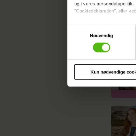
og i vores persondatapolitik. 
"Cookiedeklaration", eller ved
Dine valg anvendes på hele w
Samtykkevalg
Nødvendig
Vi ønsker dit samtykke til at 
Vi anvender egne cookies og c
om IP, ID og din browser for a
markedsføring, så vi kan opti
sociale medier.
Kun nødvendige cook
Du kan til enhver tid trække 
cookies, samarbejdspartnere 
vores
privatlivspolitik
og
co