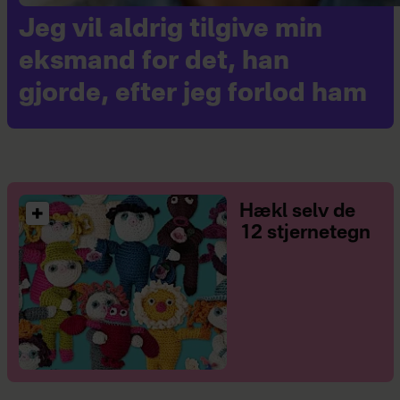
Jeg vil aldrig tilgive min
eksmand for det, han
gjorde, efter jeg forlod ham
Hækl selv de
12 stjernetegn