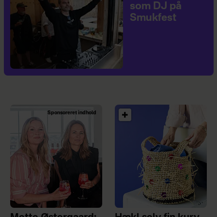
som DJ på
Smukfest
Sponsoreret indhold