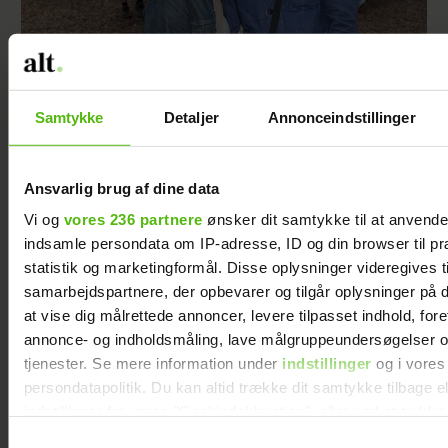
Forelsket Hjalmer med kæresten på
Samtykke
Detaljer
Annonceindstillinger
Smukfest: Vi er lykkelige
Ansvarlig brug af dine data
Vi og
vores 236 partnere
ønsker dit samtykke til at anvend
indsamle persondata om IP-adresse, ID og din browser til pr
statistik og marketingformål. Disse oplysninger videregives t
samarbejdspartnere, der opbevarer og tilgår oplysninger på d
at vise dig målrettede annoncer, levere tilpasset indhold, for
annonce- og indholdsmåling, lave målgruppeundersøgelser o
tjenester. Se mere information under
indstillinger
og i vores
persondatapolitik. Du kan altid trække dit samtykke tilbage e
indstillinger fra vores "Cookiedeklaration", eller ved at trykk
trigger" ikonet.
Samtykkevalg