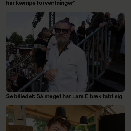
har kæmpe forventninger"
Se billedet: Så meget har Lars Elbæk tabt sig