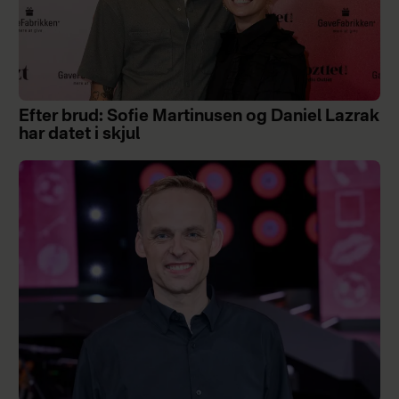
Efter brud: Sofie Martinusen og Daniel Lazrak
har datet i skjul