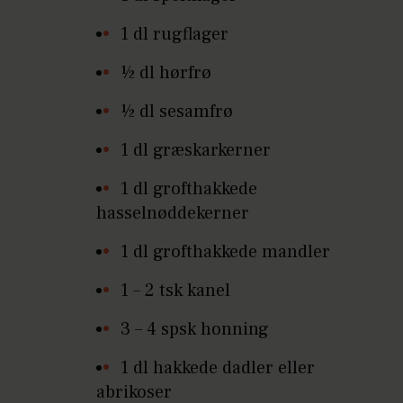
1 dl rugflager
½ dl hørfrø
½ dl sesamfrø
1 dl græskarkerner
1 dl grofthakkede
hasselnøddekerner
1 dl grofthakkede mandler
1 – 2 tsk kanel
3 – 4 spsk honning
1 dl hakkede dadler eller
abrikoser