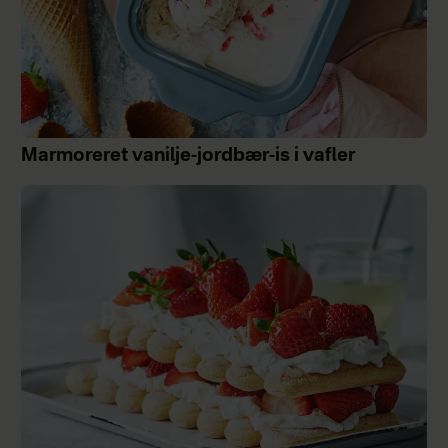
Marmoreret vanilje-jordbær-is i vafler