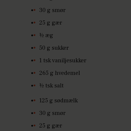
30 g smør
25 g gær
½ æg
50 g sukker
1 tsk vaniljesukker
265 g hvedemel
½ tsk salt
125 g sødmælk
30 g smør
25 g gær