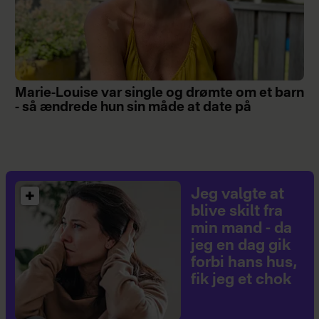
Marie-Louise var single og drømte om et barn
- så ændrede hun sin måde at date på
Jeg valgte at
blive skilt fra
min mand - da
jeg en dag gik
forbi hans hus,
fik jeg et chok