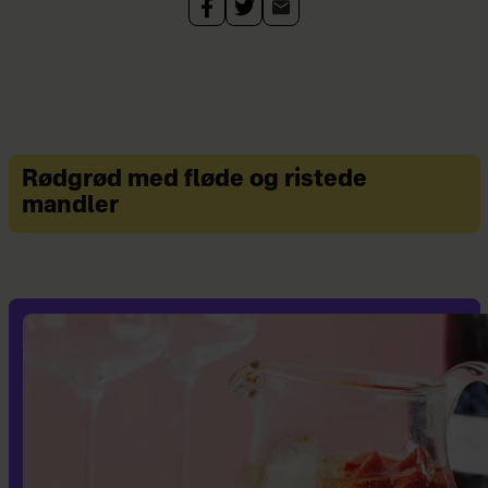
Rødgrød med fløde og ristede
mandler