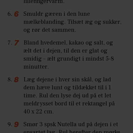
lillefingervarm.
Smuldr gæren i den lune
mælkeblanding. Tilsæt æg og sukker,
og rør det sammen.
Bland hvedemel, kakao og salt, og
ælt det i dejen, til den er glat og
smidig – ælt grundigt i mindst 5-8
minutter.
Læg dejene i hver sin skål, og lad
dem hæve lunt og tildækket til i 1
time. Rul den lyse dej ud på et let
meldrysset bord til et rektangel på
40 x 22 cm.
Smør 3 spsk Nutella ud på dejen i et
ensartet lag. Rul herefter den mørke