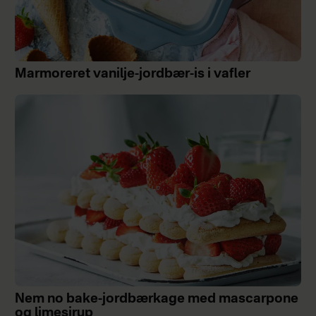
Marmoreret vanilje-jordbær-is i vafler
Nem no bake-jordbærkage med mascarpone
og limesirup