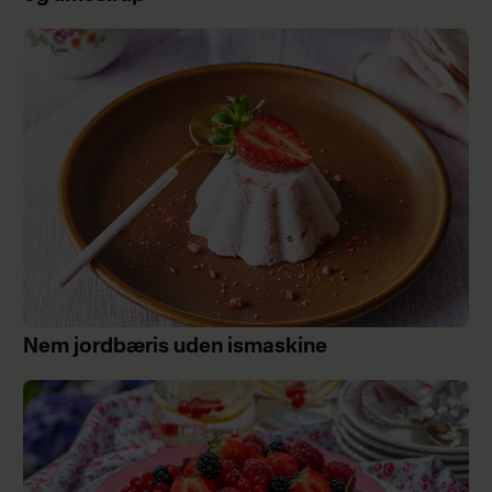
Nem jordbæris uden ismaskine