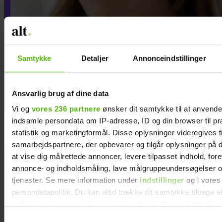
Jeg vil aldrig tilgive min
Samtykke
Detaljer
Annonceindstillinger
eksmand for det, han
gjorde, efter jeg forlod ham
Ansvarlig brug af dine data
Vi og
vores 236 partnere
ønsker dit samtykke til at anvend
indsamle persondata om IP-adresse, ID og din browser til pr
statistik og marketingformål. Disse oplysninger videregives t
samarbejdspartnere, der opbevarer og tilgår oplysninger på d
at vise dig målrettede annoncer, levere tilpasset indhold, for
Hækl selv de
annonce- og indholdsmåling, lave målgruppeundersøgelser o
12 stjernetegn
tjenester. Se mere information under
indstillinger
og i vores
persondatapolitik. Du kan altid trække dit samtykke tilbage e
indstillinger fra vores "Cookiedeklaration", eller ved at trykk
trigger" ikonet.
Samtykkevalg