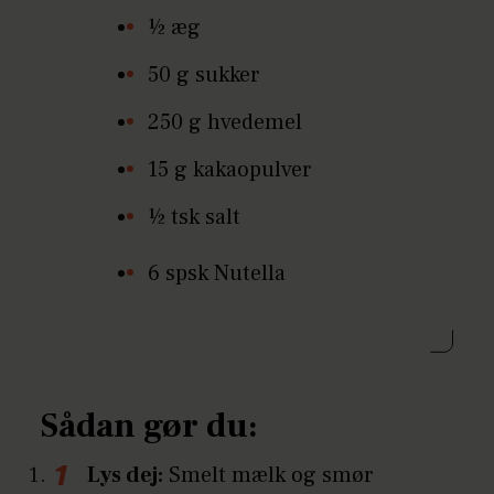
½ æg
50 g sukker
250 g hvedemel
15 g kakaopulver
½ tsk salt
6 spsk Nutella
Sådan gør du:
Lys dej:
Smelt mælk og smør