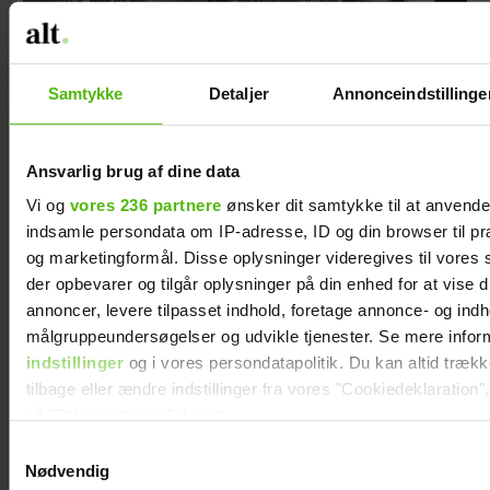
Samtykke
Detaljer
Annonceindstillinge
Ansvarlig brug af dine data
Vi og
vores 236 partnere
ønsker dit samtykke til at anvend
indsamle persondata om IP-adresse, ID og din browser til præ
”Alene i vildmarken”-Niels sov så meget, at
og marketingformål. Disse oplysninger videregives til vores
produktionen frygtede for hans liv: Det var
der opbevarer og tilgår oplysninger på din enhed for at vise d
en del af min plan
annoncer, levere tilpasset indhold, foretage annonce- og ind
målgruppeundersøgelser og udvikle tjenester. Se mere infor
indstillinger
og i vores persondatapolitik. Du kan altid træk
tilbage eller ændre indstillinger fra vores "Cookiedeklaration",
på "Privacy trigger" ikonet.
Samtykkevalg
Dine valg anvendes på hele websitet.
Nødvendig