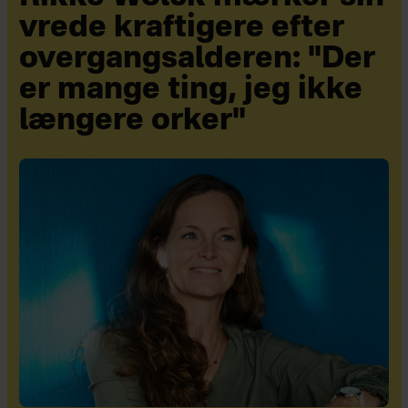
vrede kraftigere efter
overgangsalderen: "Der
er mange ting, jeg ikke
længere orker"