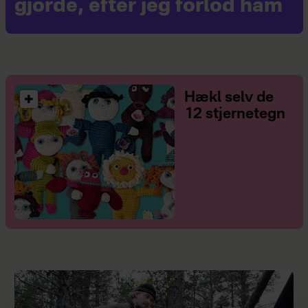
gjorde, efter jeg forlod ham
Hækl selv de
12 stjernetegn