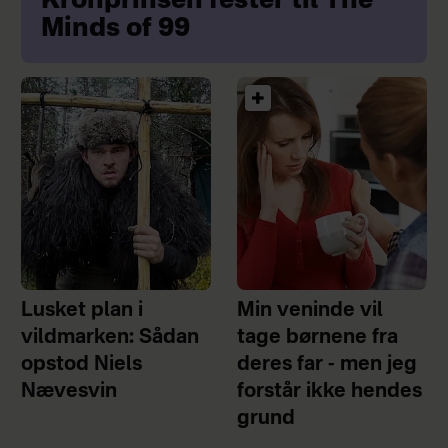
Kronprinsen fester til The
Minds of 99
Lusket plan i
Min veninde vil
vildmarken: Sådan
tage børnene fra
opstod Niels
deres far - men jeg
Nævesvin
forstår ikke hendes
grund