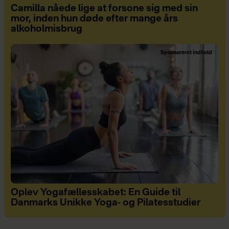
Camilla nåede lige at forsone sig med sin
mor, inden hun døde efter mange års
alkoholmisbrug
Sponsoreret indhold
Oplev Yogafællesskabet: En Guide til
Danmarks Unikke Yoga- og Pilatesstudier