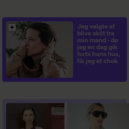
Jeg valgte at
blive skilt fra
min mand - da
jeg en dag gik
forbi hans hus,
fik jeg et chok