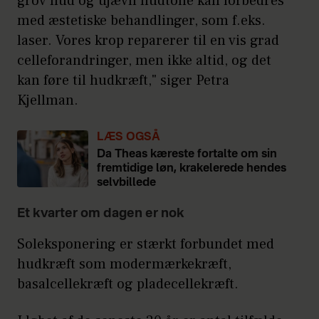
grov hud og ujævn hudtone kan forbedres
med æstetiske behandlinger, som f.eks.
laser. Vores krop reparerer til en vis grad
celleforandringer, men ikke altid, og det
kan føre til hudkræft," siger Petra
Kjellman.
LÆS OGSÅ
Da Theas kæreste fortalte om sin
fremtidige løn, krakelerede hendes
selvbillede
Et kvarter om dagen er nok
Soleksponering er stærkt forbundet med
hudkræft som modermærkekræft,
basalcellekræft og pladecellekræft.