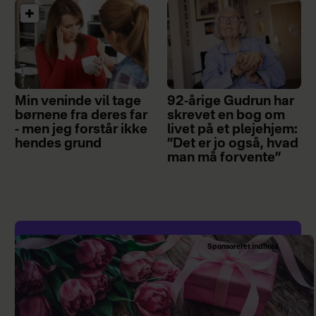
Min veninde vil tage
92-årige Gudrun har
børnene fra deres far
skrevet en bog om
- men jeg forstår ikke
livet på et plejehjem:
hendes grund
”Det er jo også, hvad
man må forvente”
Sponsoreret indhold