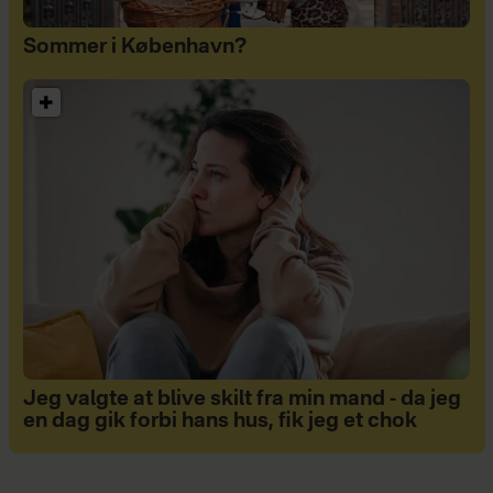
Sommer i København?
Jeg valgte at blive skilt fra min mand - da jeg
en dag gik forbi hans hus, fik jeg et chok