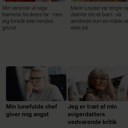
Marie-Louise var single og
Mathilde Gøhler fortæller
drømte om et barn - så
om bruddet med Remee:
ændrede hun sin måde at
Var gået fra hinanden før
date på
graviditeten
Min lunefulde chef
Jeg er træt af min
giver mig angst
svigerdatters
vedvarende kritik