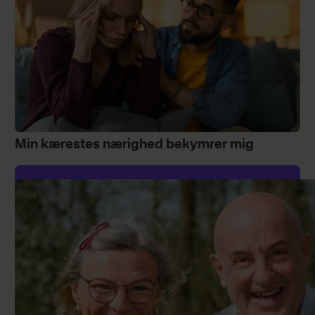
Min kærestes nærighed bekymrer mig