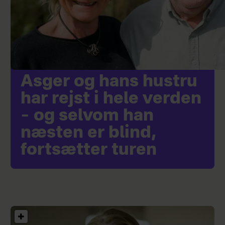
Asger og hans hustru
har rejst i hele verden
– og selvom han
næsten er blind,
fortsætter turen