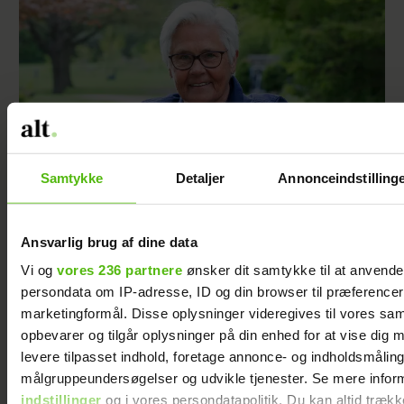
Samtykke
Detaljer
Annonceindstilling
Ansvarlig brug af dine data
Da Ada Folkmann blev skilt, følte hun sig
Vi og
vores 236 partnere
ønsker dit samtykke til at anvend
ensom – men så ændrede et opslag på
Facebook hendes liv
persondata om IP-adresse, ID og din browser til præferencer, 
marketingformål. Disse oplysninger videregives til vores sa
opbevarer og tilgår oplysninger på din enhed for at vise dig 
levere tilpasset indhold, foretage annonce- og indholdsmåling
målgruppeundersøgelser og udvikle tjenester. Se mere infor
indstillinger
og i vores persondatapolitik. Du kan altid trækk