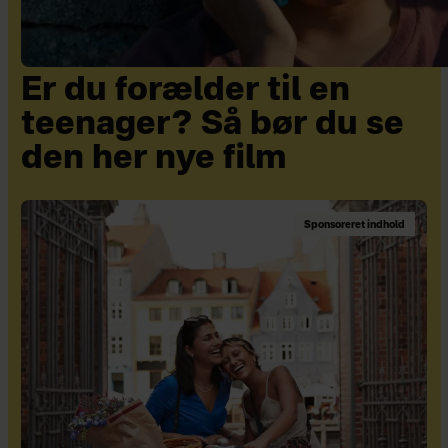
Er du forælder til en
teenager? Så bør du se
den her nye film
Sponsoreret indhold