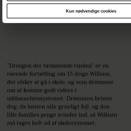
Kun nødvendige cookies
"Drengen der tæmmende vinden" er en
rørende fortælling om 13-årige William,
der elsker at gå i skole, og som drømmer
om at komme godt videre i
uddannelsessystemet. Drømmen brister
dog, da høsten slår grueligt fejl, og den
lille families penge svinder ind, så William
må tages helt ud af skolesystemet.