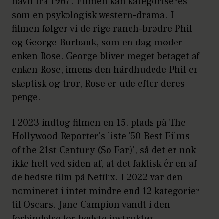
navn fra 1967. Filmen kan kategoriseres
som en psykologisk western-drama. I
filmen følger vi de rige ranch-brødre Phil
og George Burbank, som en dag møder
enken Rose. George bliver meget betaget af
enken Rose, imens den hårdhudede Phil er
skeptisk og tror, Rose er ude efter deres
penge.
I 2023 indtog filmen en 15. plads på The
Hollywood Reporter's liste '50 Best Films
of the 21st Century (So Far)', så det er nok
ikke helt ved siden af, at det faktisk ér en af
de bedste film på Netflix. I 2022 var den
nomineret i intet mindre end 12 kategorier
til Oscars. Jane Campion vandt i den
forbindelse for bedste instruktør.