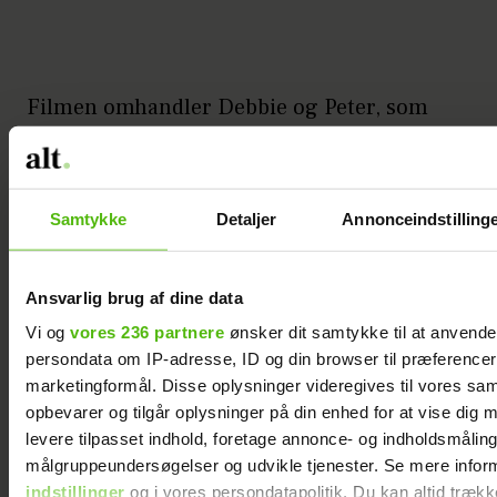
Filmen omhandler Debbie og Peter, som
har været bedste venner, siden de var unge,
selvom de på mange måder er hinandens
modsætninger. Hun holder af sine faste
Samtykke
Detaljer
Annonceindstilling
rutiner i hjemmet i Los Angeles, mens han
trives med konstant forandring i New York.
Ansvarlig brug af dine data
Da Debbie får muligheden for at forfølge
Vi og
vores 236 partnere
ønsker dit samtykke til at anvend
en af sine drømme, bytter de hjem for en
persondata om IP-adresse, ID og din browser til præferencer, 
uge, og i løbet af den tid får de øjnene op
marketingformål. Disse oplysninger videregives til vores sa
for hinanden på en ny og romantisk måde.
opbevarer og tilgår oplysninger på din enhed for at vise dig 
levere tilpasset indhold, foretage annonce- og indholdsmåling
målgruppeundersøgelser og udvikle tjenester. Se mere infor
Filmens hovedroller bliver spillet af
indstillinger
og i vores persondatapolitik. Du kan altid trækk