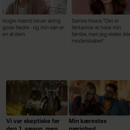
Samira Nawa: ”Det er
Jeg valgte at blive skilt fr
fantastisk at have min
min mand - da jeg en dag
familie, men jeg elsker ikke
gik forbi hans hus, fik jeg 
moderskabet”
chok
Vi var skeptiske før
Min kærestes
den 1. sæson, men
nærighed