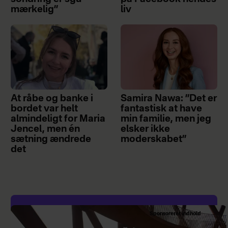
mærkelig”
liv
At råbe og banke i
Samira Nawa: ”Det er
bordet var helt
fantastisk at have
almindeligt for Maria
min familie, men jeg
Jencel, men én
elsker ikke
sætning ændrede
moderskabet”
det
Sponsoreret indhold