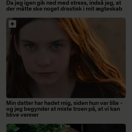
Da jeg igen gik ned med stress, indså jeg, at
der måtte ske noget drastisk i mit ægteskab
Min datter har hadet mig, siden hun var lille –
og jeg begynder at miste troen på, at vi kan
blive venner