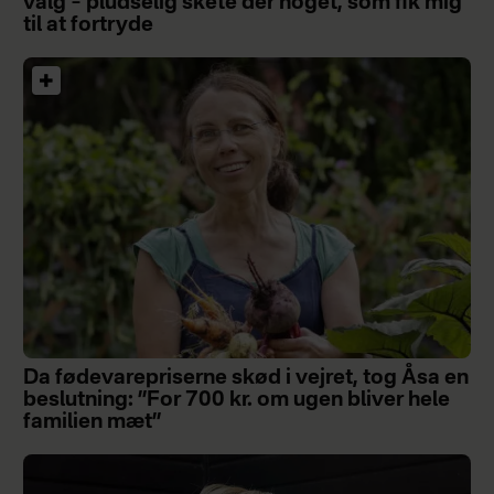
valg – pludselig skete der noget, som fik mig
til at fortryde
Da fødevarepriserne skød i vejret, tog Åsa en
beslutning: ”For 700 kr. om ugen bliver hele
familien mæt”