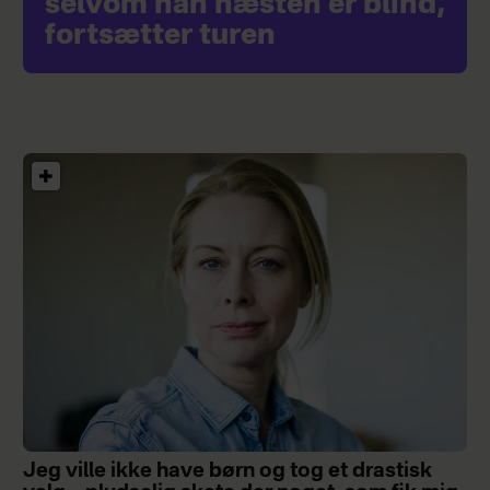
selvom han næsten er blind,
fortsætter turen
Jeg ville ikke have børn og tog et drastisk