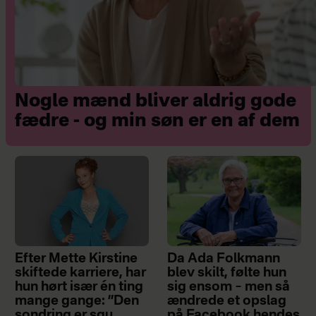
Nogle mænd bliver aldrig gode
fædre - og min søn er en af dem
Efter Mette Kirstine
Da Ada Folkmann
skiftede karriere, har
blev skilt, følte hun
hun hørt især én ting
sig ensom – men så
mange gange: ”Den
ændrede et opslag
sondring er sgu
på Facebook hendes