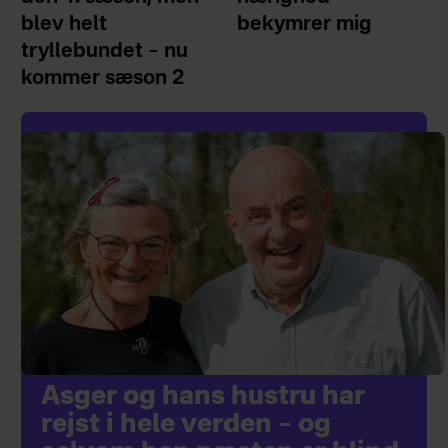
blev helt
bekymrer mig
tryllebundet – nu
kommer sæson 2
Asger og hans hustru har
rejst i hele verden – og