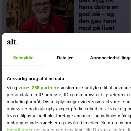
blev syg, fik
hans døtre en
god idé – og
den gav ham
mod på livet
igen
Samtykke
Detaljer
Annonceindstilling
Ansvarlig brug af dine data
Vi og
vores 236 partnere
ønsker dit samtykke til at anvend
persondata om IP-adresse, ID og din browser til præferencer, 
marketingformål. Disse oplysninger videregives til vores sa
opbevarer og tilgår oplysninger på din enhed for at vise dig 
levere tilpasset indhold, foretage annonce- og indholdsmåling
målgruppeundersøgelser og udvikle tjenester. Se mere infor
indstillinger
og i vores persondatapolitik. Du kan altid trækk