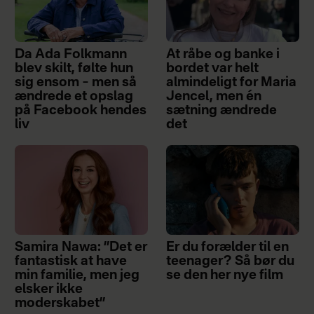
Da Ada Folkmann
At råbe og banke i
blev skilt, følte hun
bordet var helt
sig ensom – men så
almindeligt for Maria
ændrede et opslag
Jencel, men én
på Facebook hendes
sætning ændrede
liv
det
Samira Nawa: ”Det er
Er du forælder til en
fantastisk at have
teenager? Så bør du
min familie, men jeg
se den her nye film
elsker ikke
moderskabet”