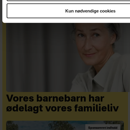
Kun nødvendige cookies
Vores barnebarn har
ødelagt vores familieliv
Sponsoreret indhold