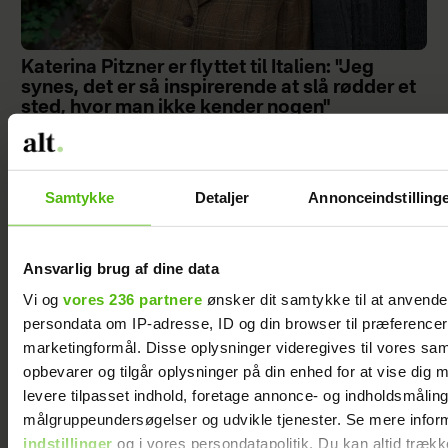
Katerina Pitzner er flyttet til Italien: "Jeg
synes, det er så inspirerende at slå rødder et
sted, hvor man ikke kender nogen"
Samtykke
Detaljer
Annonceindstilling
Ansvarlig brug af dine data
Vi og
vores 236 partnere
ønsker dit samtykke til at anvend
persondata om IP-adresse, ID og din browser til præferencer, 
marketingformål. Disse oplysninger videregives til vores sa
opbevarer og tilgår oplysninger på din enhed for at vise dig 
levere tilpasset indhold, foretage annonce- og indholdsmåling
målgruppeundersøgelser og udvikle tjenester. Se mere infor
Da Knuds kone blev syg, fik hans døtre en
indstillinger
og i vores persondatapolitik. Du kan altid trækk