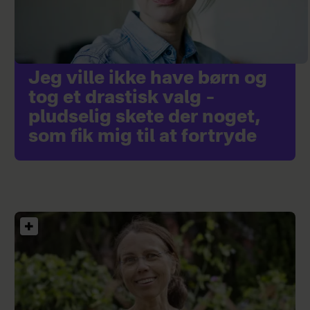
Jeg ville ikke have børn og
tog et drastisk valg –
pludselig skete der noget,
som fik mig til at fortryde