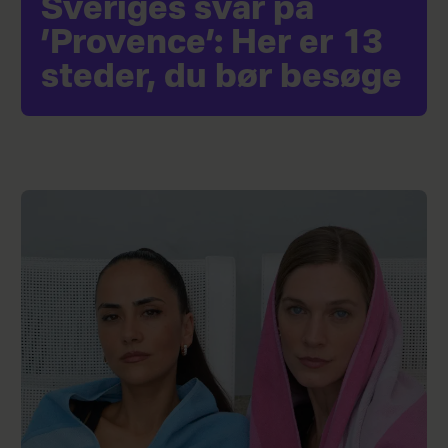
Sveriges svar på
’Provence’: Her er 13
steder, du bør besøge