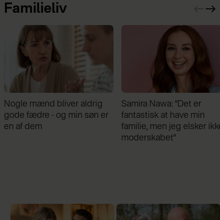
Familieliv
Samira Nawa: ”Det er
Jeg valgte at blive skilt fr
fantastisk at have min
min mand - da jeg en dag
familie, men jeg elsker ikke
gik forbi hans hus, fik jeg 
moderskabet”
chok