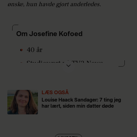
ønske, hun havde gjort anderledes.
Om Josefine Kofoed
40 år
Studievært på TV2 News
Har en bachelor i globale
studier og politisk
LÆS OGSÅ
administration samt en
Louise Haack Sandager: 7 ting jeg
kandidat i statskundskab.
har lært, siden min datter døde
Tidligere opstillet for Det
Konservative Folkeparti til