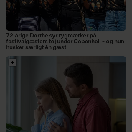
72-årige Dorthe syr rygmærker på
festivalgæsters tøj under Copenhell – og hun
husker særligt én gæst