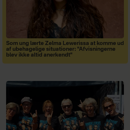
Som ung lærte Zelma Lewerissa at komme ud
af ubehagelige situationer: "Afvisningerne
blev ikke altid anerkendt"