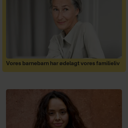
Vores barnebarn har ødelagt vores familieliv