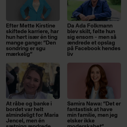
Efter Mette Kirstine
Da Ada Folkmann
skiftede karriere, har
blev skilt, følte hun
hun hørt især én ting
sig ensom – men så
mange gange: ”Den
ændrede et opslag
sondring er sgu
på Facebook hendes
mærkelig”
liv
At råbe og banke i
Samira Nawa: ”Det er
bordet var helt
fantastisk at have
almindeligt for Maria
min familie, men jeg
Jencel, men én
elsker ikke
sætning ændrede
moderskabet”