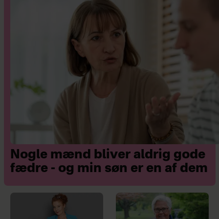
Misanthrope" med Elisabeth Moss fra
"Mad Men" i 2011.
• Har titelrollen i en ny filmatisering
af "Anna Karenina" i 2012.
• Dater den 27-årige keyboardspiller
James Righton fra indierock-bandet
Klaxons.
Nogle mænd bliver aldrig gode
fædre - og min søn er en af dem