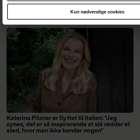
Min datter har hadet mig, siden hun var lille –
Kun nødvendige cookies
og jeg begynder at miste troen på, at vi kan
blive venner
Katerina Pitzner er flyttet til Italien: "Jeg
synes, det er så inspirerende at slå rødder et
sted, hvor man ikke kender nogen"