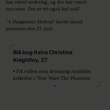
har været nederlag, og der har været
succeser. Det er vel også fint nok?
"A Dangerous Method" havde dansk
premiere den 21. juni
Blå bog Keira Christina
Knightley, 27
• Fik rollen som dronning Amidalas
lokkedue i "Star Wars The Phantom
Menace". (1999) på grund af sin
lighed med Natalie Portman.
• Fik sit gennembrud i England som
16-årig med "Bedre end Beckham"