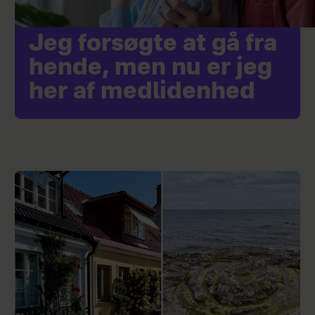
Jeg forsøgte at gå fra
hende, men nu er jeg
her af medlidenhed