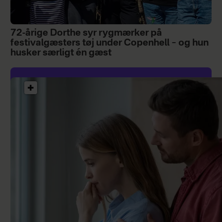
72-årige Dorthe syr rygmærker på
festivalgæsters tøj under Copenhell – og hun
husker særligt én gæst