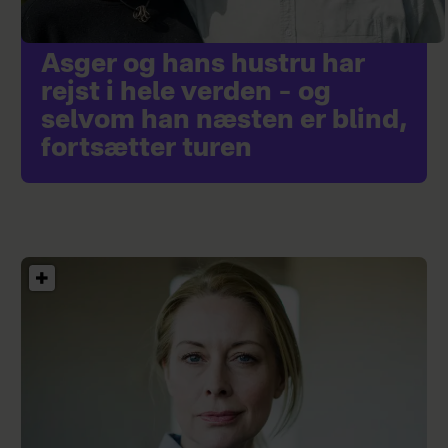
Asger og hans hustru har
rejst i hele verden – og
selvom han næsten er blind,
fortsætter turen