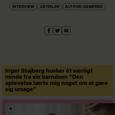
(2002).
INTERVIEW
ARTIKLER
ALT-FOR-DAMERNE
• Blev international stjerne med
"Pirates of the Caribbean" (2003) som
17-årig.
• Blev Oscarnomineret for "Stolthed
og fordom" i 2005.
• Blev nomineret til en Golden Globe
og en britisk Bafta for "Soning"
Inger Støjberg husker ét særligt
(2007).
minde fra sin barndom: ”Den
oplevelse lærte mig noget om at gøre
• Var indtil 2010 kæreste med sin
sig umage”
medspiller fra "Stolthed og fordom",
Rupert Friend.
• Spillede teaterstykket "The