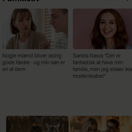
Samira Nawa: ”Det er
Jeg valgte at blive skilt fr
fantastisk at have min
min mand - da jeg en dag
familie, men jeg elsker ikke
gik forbi hans hus, fik jeg 
moderskabet”
chok