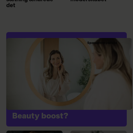
det
Sponsoreret indhold
Beauty boost?