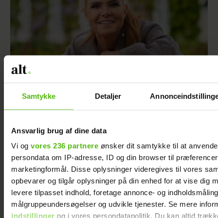
Samtykke
Detaljer
Annonceindstilling
Inger Støjberg har startet en tradition med sin
mor: ”Det giver et indblik i, hvorfor hun
tænker og handler, som hun gør”
Ansvarlig brug af dine data
Vi og
vores 236 partnere
ønsker dit samtykke til at anvend
persondata om IP-adresse, ID og din browser til præferencer, 
marketingformål. Disse oplysninger videregives til vores sa
opbevarer og tilgår oplysninger på din enhed for at vise dig 
levere tilpasset indhold, foretage annonce- og indholdsmåling
målgruppeundersøgelser og udvikle tjenester. Se mere infor
indstillinger
og i vores persondatapolitik. Du kan altid trækk