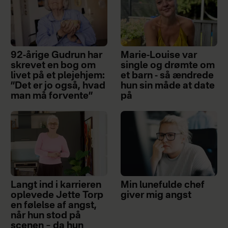
92-årige Gudrun har
Marie-Louise var
skrevet en bog om
single og drømte om
livet på et plejehjem:
et barn - så ændrede
”Det er jo også, hvad
hun sin måde at date
man må forvente”
på
Langt ind i karrieren
Min lunefulde chef
oplevede Jette Torp
giver mig angst
en følelse af angst,
når hun stod på
scenen – da hun