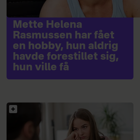
Mette Helena
Rasmussen har fået
en hobby, hun aldrig
havde forestillet sig,
hun ville få