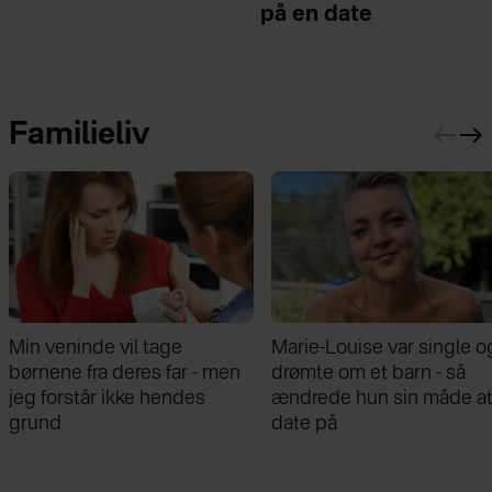
på en date
Familieliv
nde vil tage
Marie-Louise var single og
Math
fra deres far - men
drømte om et barn - så
om 
tår ikke hendes
ændrede hun sin måde at
Var 
date på
grav