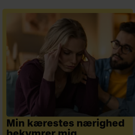
Min kærestes nærighed
bekymrer mig