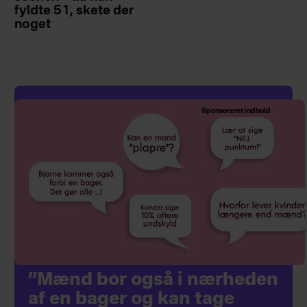
fyldte 51, skete der
noget
Sponsoreret indhold
”Mænd bor også i nærheden
af en bager og kan tage