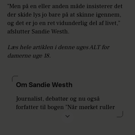
”Men på en eller anden måde insisterer det
der skide lys jo bare på at skinne igennem,
og det er jo en ret vidunderlig del af livet,”
afslutter Sandie Westh.
Læs hele artiklen i denne uges ALT for
damerne uge 18.
Om Sandie Westh
Journalist, debattør og nu også
forfatter til bogen ”Når mørket ruller
ind”, der udkommer 2. maj.
Gift med Mikkel og mor til Walther på