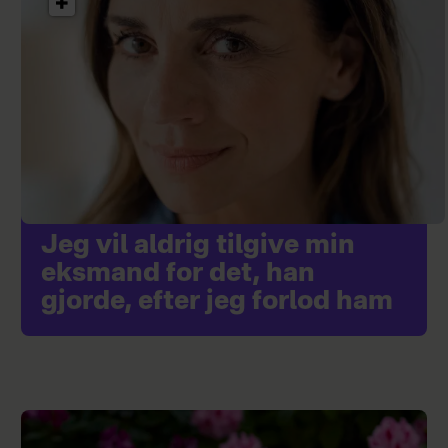
Jeg vil aldrig tilgive min
eksmand for det, han
gjorde, efter jeg forlod ham