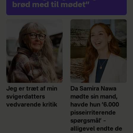
brød med til mødet”
Jeg er træt af min
Da Samira Nawa
svigerdatters
mødte sin mand,
vedvarende kritik
havde hun ’6.000
pisseirriterende
spørgsmål’ –
alligevel endte de