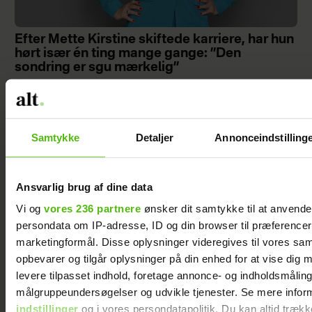
Efter Mette Kirstine skiftede karriere, har hun
hørt især én ting mange gange: ”Den
sondring er sgu mærkelig”
Samtykke
Detaljer
Annonceindstilling
Ansvarlig brug af dine data
Vi og
vores 236 partnere
ønsker dit samtykke til at anvend
persondata om IP-adresse, ID og din browser til præferencer, 
marketingformål. Disse oplysninger videregives til vores sa
opbevarer og tilgår oplysninger på din enhed for at vise dig 
levere tilpasset indhold, foretage annonce- og indholdsmåling
Da Ada Folkmann blev skilt, følte hun sig
målgruppeundersøgelser og udvikle tjenester. Se mere infor
ensom – men så ændrede et opslag på
indstillinger
og i vores persondatapolitik. Du kan altid trækk