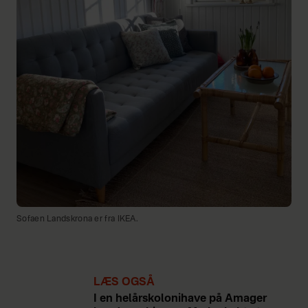
Sofaen Landskrona er fra IKEA.
LÆS OGSÅ
I en helårskolonihave på Amager