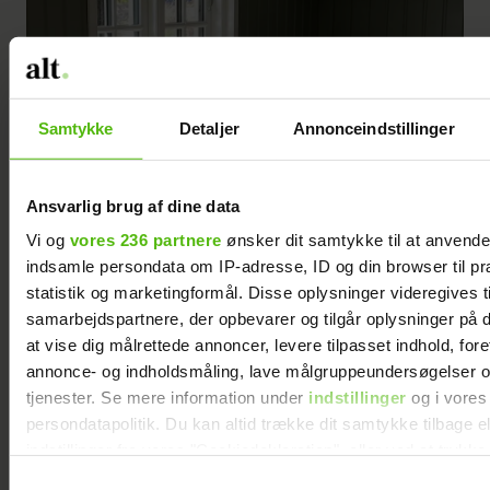
Samtykke
Detaljer
Annonceindstillinger
Ansvarlig brug af dine data
Vi og
vores 236 partnere
ønsker dit samtykke til at anvend
indsamle persondata om IP-adresse, ID og din browser til pr
statistik og marketingformål. Disse oplysninger videregives t
samarbejdspartnere, der opbevarer og tilgår oplysninger på d
at vise dig målrettede annoncer, levere tilpasset indhold, for
annonce- og indholdsmåling, lave målgruppeundersøgelser o
Køkkenet og bordplade er fra Vordingborg Køkkenet.
tjenester. Se mere information under
indstillinger
og i vores
persondatapolitik. Du kan altid trække dit samtykke tilbage e
indstillinger fra vores "Cookiedeklaration", eller ved at trykk
Hvad er jeres yndlingsrum?
trigger" ikonet.
Samtykkevalg