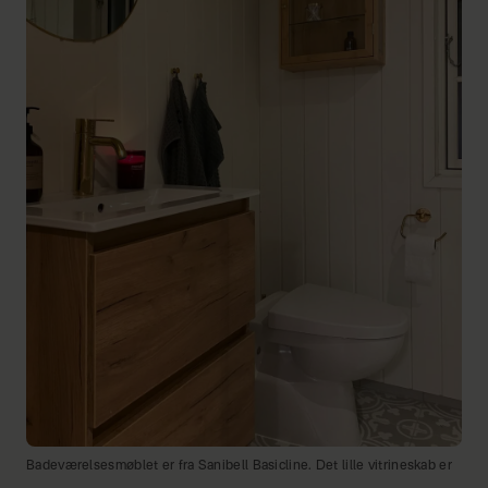
Badeværelsesmøblet er fra Sanibell Basicline. Det lille vitrineskab er