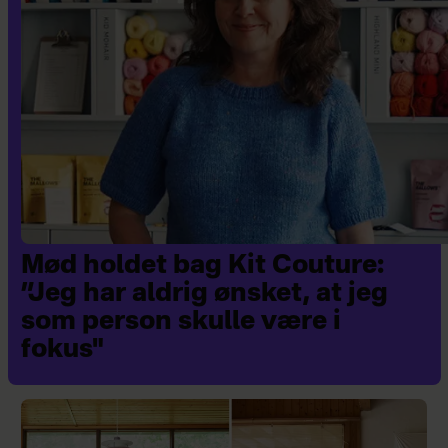
Mød holdet bag Kit Couture:
”Jeg har aldrig ønsket, at jeg
som person skulle være i
fokus"