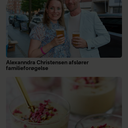
Alexanndra Christensen afslører
familieforøgelse