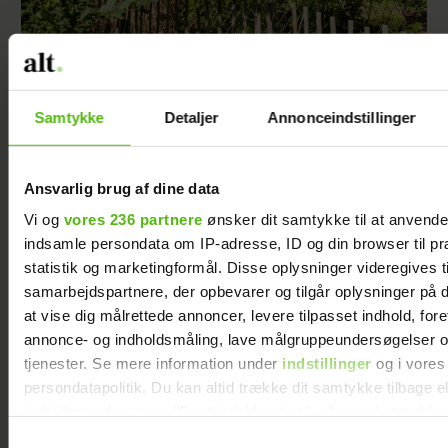
Helle har bygget sit eget drivhus – og hun
inspirerer til, hvordan du kan gøre hende
kunsten efter
Samtykke
Detaljer
Annonceindstillinger
Ansvarlig brug af dine data
Vi og
vores 236 partnere
ønsker dit samtykke til at anvend
indsamle persondata om IP-adresse, ID og din browser til pr
statistik og marketingformål. Disse oplysninger videregives t
samarbejdspartnere, der opbevarer og tilgår oplysninger på d
at vise dig målrettede annoncer, levere tilpasset indhold, for
annonce- og indholdsmåling, lave målgruppeundersøgelser o
tjenester. Se mere information under
indstillinger
og i vores
persondatapolitik. Du kan altid trække dit samtykke tilbage e
indstillinger fra vores "Cookiedeklaration", eller ved at trykk
Amagerhylde, fløjlsbetræk og
trigger" ikonet.
porcelænsfigurer: Bjarnes hjem er indrettet i
Samtykkevalg