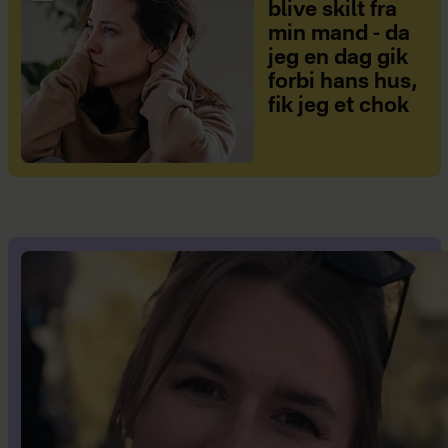
blive skilt fra
min mand - da
jeg en dag gik
forbi hans hus,
fik jeg et chok