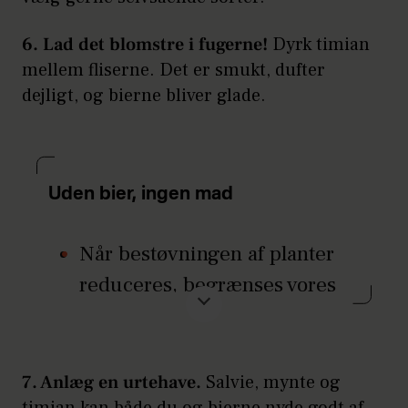
6. Lad det blomstre i fugerne!
Dyrk timian
mellem fliserne. Det er smukt, dufter
dejligt, og bierne bliver glade.
Uden bier, ingen mad
Når bestøvningen af planter
reduceres, begrænses vores
kost, og folkesundheden er i
fare.
Hver fjerde vilde bier er
7. Anlæg en urtehave.
Salvie, mynte og
timian kan både du og bierne nyde godt af.