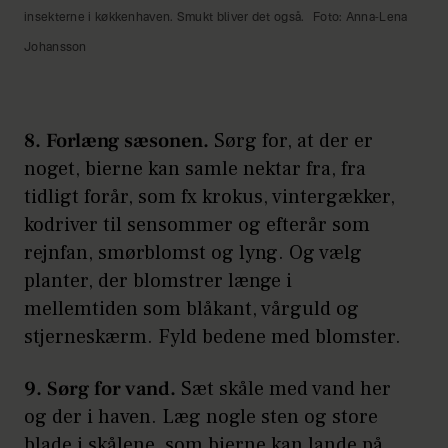
Kilde:
Danmarks Naturfrednings
insekterne i køkkenhaven. Smukt bliver det også.
Foto: Anna-Lena
Forening
,
WWF
Johansson
8. Forlæng sæsonen.
Sørg for, at der er
noget, bierne kan samle nektar fra, fra
tidligt forår, som fx krokus, vintergækker,
kodriver til sensommer og efterår som
rejnfan, smørblomst og lyng. Og vælg
planter, der blomstrer længe i
mellemtiden som blåkant, vårguld og
stjerneskærm. Fyld bedene med blomster.
9. Sørg for vand.
Sæt skåle med vand her
og der i haven. Læg nogle sten og store
blade i skålene, som bierne kan lande på.