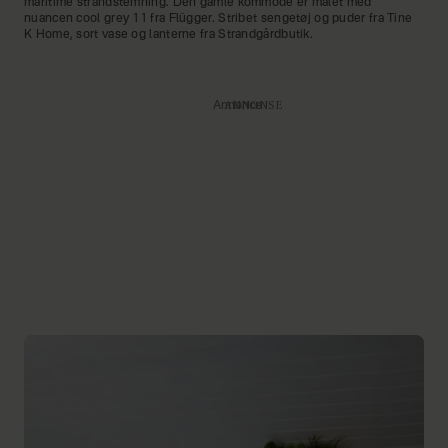
maritime strandstemning. Den gamle kommode er malet med
nuancen cool grey 11 fra Flügger. Stribet sengetøj og puder fra Tine
K Home, sort vase og lanterne fra Strandgårdbutik.
Annonce