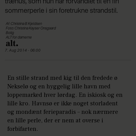
træhus, som hun har forvandlet til en fin
sommerperle i sin foretrukne strandstil.
Af: Christina B Kjeldsen
Foto: Christina Kayser Onsgaard
Bolig
ALT for damerne
7. Aug 2014 - 06:00
En stille strand med kig til den fredede ø
Nekselø og en hyggelig lille havn med
loppemarked hver lørdag. En iskiosk og en
lille kro. Havnsø er ikke noget storladent
og mondænt ferieparadis – nok nærmere
en lille perle, der er nem at overse i
forbifarten.