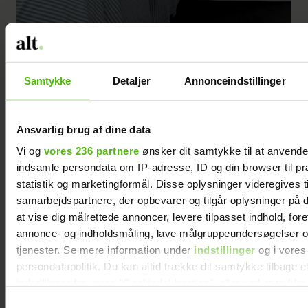
Samtykke
Detaljer
Annonceindstillinger
Striberne og de grå nuancer går igen overalt i huset og giver den
maritime strandstemning. Den gamle kommode er malet med nuancen
Ansvarlig brug af dine data
cool grey 11 fra Flügger. Stribet sengetøj og puder fra Tine K Home,
Vi og
vores 236 partnere
ønsker dit samtykke til at anvend
sort vase og lanterne fra Strandgårdbutik.
indsamle persondata om IP-adresse, ID og din browser til pr
statistik og marketingformål. Disse oplysninger videregives t
samarbejdspartnere, der opbevarer og tilgår oplysninger på d
Frederikkes tips til at skabe
at vise dig målrettede annoncer, levere tilpasset indhold, for
annonce- og indholdsmåling, lave målgruppeundersøgelser o
strandstemning
tjenester. Se mere information under
indstillinger
og i vores
Striber på gulvtæpper, puder og
persondatapolitik. Du kan altid trække dit samtykke tilbage e
indstillinger fra vores "Cookiedeklaration", eller ved at trykk
plaider giver en hyggelig
trigger" ikonet.
Samtykkevalg