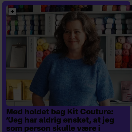
Mød holdet bag Kit Couture:
”Jeg har aldrig ønsket, at jeg
som person skulle være i