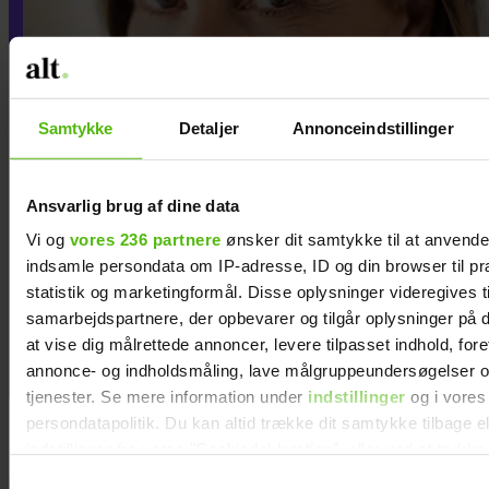
Samtykke
Detaljer
Annonceindstillinger
Ansvarlig brug af dine data
Vi og
vores 236 partnere
ønsker dit samtykke til at anvend
indsamle persondata om IP-adresse, ID og din browser til pr
Jeg vil aldrig tilgive min
statistik og marketingformål. Disse oplysninger videregives t
eksmand for det, han
samarbejdspartnere, der opbevarer og tilgår oplysninger på d
at vise dig målrettede annoncer, levere tilpasset indhold, for
gjorde, efter jeg forlod ham
annonce- og indholdsmåling, lave målgruppeundersøgelser o
tjenester. Se mere information under
indstillinger
og i vores
persondatapolitik. Du kan altid trække dit samtykke tilbage e
indstillinger fra vores "Cookiedeklaration", eller ved at trykk
trigger" ikonet.
Samtykkevalg