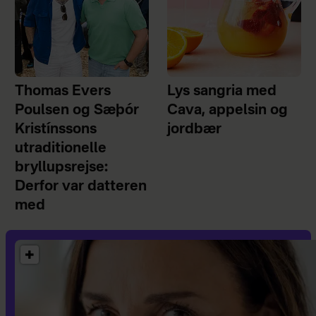
Thomas Evers
Lys sangria med
Poulsen og Sæþór
Cava, appelsin og
Kristínssons
jordbær
utraditionelle
bryllupsrejse:
Derfor var datteren
med