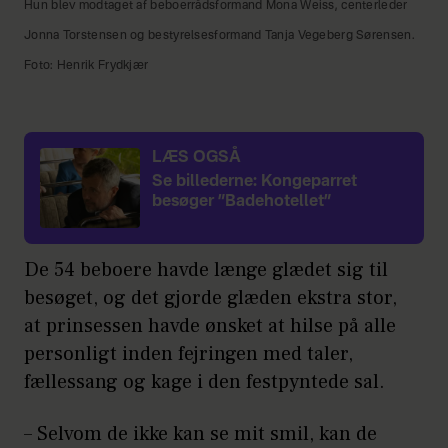
Hun blev modtaget af beboerrådsformand Mona Weiss, centerleder
Jonna Torstensen og bestyrelsesformand Tanja Vegeberg Sørensen.
Foto: Henrik Frydkjær
LÆS OGSÅ
Se billederne: Kongeparret
besøger ”Badehotellet”
De 54 beboere havde længe glædet sig til
besøget, og det gjorde glæden ekstra stor,
at prinsessen havde ønsket at hilse på alle
personligt inden fejringen med taler,
fællessang og kage i den festpyntede sal.
– Selvom de ikke kan se mit smil, kan de