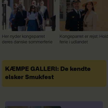
Kongeparret er rejst: Holder
Midt i sommerferien: Kon
ferie i udlandet
Frederik kunne ikke hold
sig væk
KÆMPE GALLERI: De kendte
elsker Smukfest