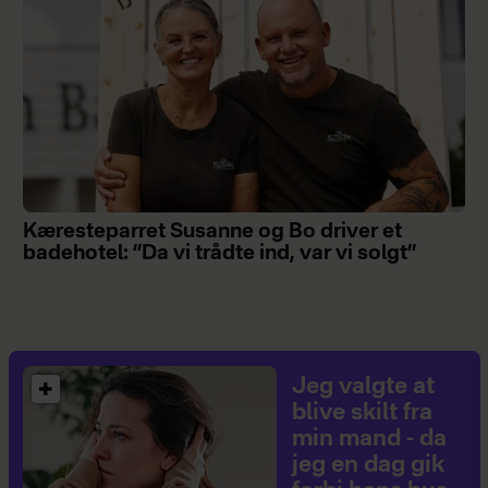
Kæresteparret Susanne og Bo driver et
badehotel: ”Da vi trådte ind, var vi solgt”
Jeg valgte at
blive skilt fra
min mand - da
jeg en dag gik