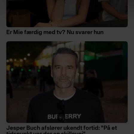
Er Mie færdig med tv? Nu svarer hun
Jesper Buch afslører ukendt fortid: "På et