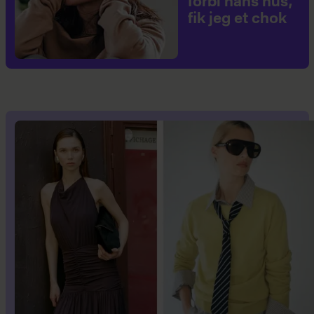
forbi hans hus,
fik jeg et chok