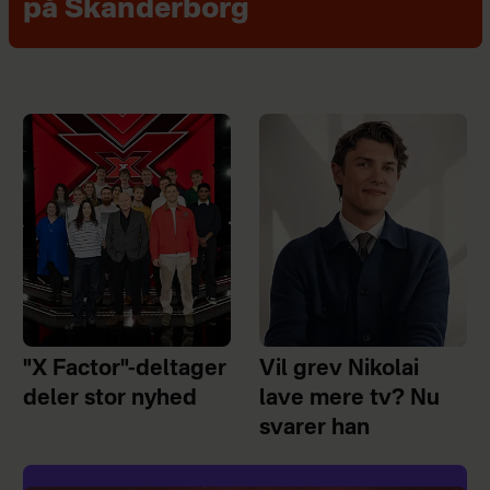
på Skanderborg
"X Factor"-deltager
Vil grev Nikolai
deler stor nyhed
lave mere tv? Nu
svarer han