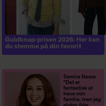
Guldknap-prisen 2026: Her kan
du stemme på din favorit
Samira Nawa:
”Det er
fantastisk at
have min
familie, men jeg
elsker ikke