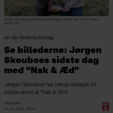
Jørgen Skouboe og Nikolaj Kirk er tilbage i "Nak & Æd"
Foto: Anders
Roholt, DR
alt.dk
Underholdning
Se billederne: Jørgen
Skouboes sidste dag
med "Nak & Æd"
Jørgen Skouboe har netop optaget sit
sidste afsnit af "Nak & Æd".
Rikke
Lynge
16. Jun 2025 - 08:56