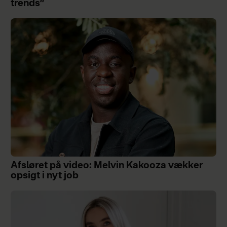
trends”
Afsløret på video: Melvin Kakooza vækker
opsigt i nyt job