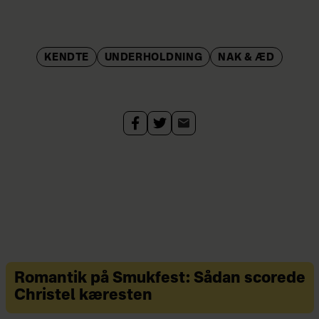
KENDTE
UNDERHOLDNING
NAK & ÆD
Romantik på Smukfest: Sådan scorede
Christel kæresten