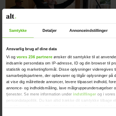
Samtykke
Detaljer
Annonceindstillinger
Ansvarlig brug af dine data
Se videoen: Jesper Buch som DJ på
Vi og
vores 236 partnere
ønsker dit samtykke til at anvend
Smukfest
indsamle persondata om IP-adresse, ID og din browser til pr
statistik og marketingformål. Disse oplysninger videregives t
samarbejdspartnere, der opbevarer og tilgår oplysninger på d
at vise dig målrettede annoncer, levere tilpasset indhold, for
annonce- og indholdsmåling, lave målgruppeundersøgelser o
tjenester. Se mere information under
indstillinger
og i vores
persondatapolitik. Du kan altid trække dit samtykke tilbage e
indstillinger fra vores "Cookiedeklaration", eller ved at trykk
trigger" ikonet.
Samtykkevalg