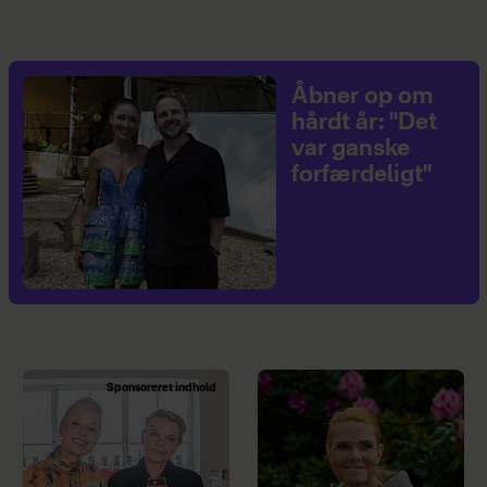
Åbner op om
hårdt år: "Det
var ganske
forfærdeligt"
Sponsoreret indhold