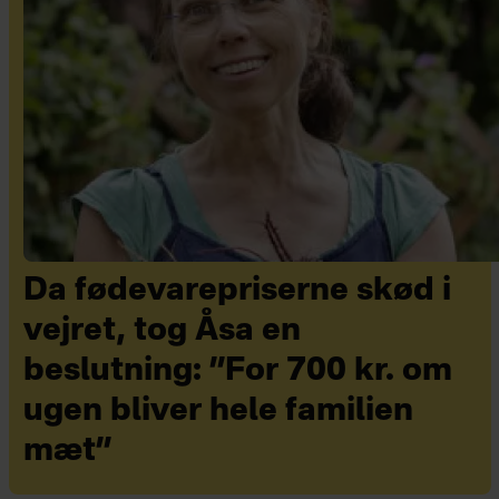
Da fødevarepriserne skød i
vejret, tog Åsa en
beslutning: ”For 700 kr. om
ugen bliver hele familien
mæt”