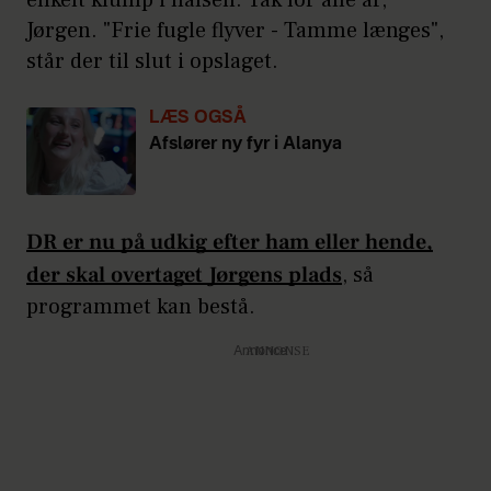
enkelt klump i halsen. Tak for alle år,
Jørgen. "Frie fugle flyver - Tamme længes",
står der til slut i opslaget.
LÆS OGSÅ
Afslører ny fyr i Alanya
DR er nu på udkig efter ham eller hende,
der skal overtaget Jørgens plads
, så
programmet kan bestå.
Annonce