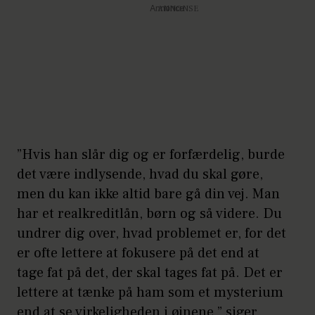
Ufølsomhed/manglende
Annonce
empati
Snyltende livsstil
Temperamentsfuld/dårlig
kontrol over vrede
Aktiv seksuel adfærd med
”Hvis han slår dig og er forfærdelig, burde
flere partnere
det være indlysende, hvad du skal gøre,
men du kan ikke altid bare gå din vej. Man
Adfærdsproblemer før 12-
har et realkreditlån, børn og så videre. Du
årsalderen
undrer dig over, hvad problemet er, for det
er ofte lettere at fokusere på det end at
Mangel på realistisk
tage fat på det, der skal tages fat på. Det er
langtidsplanlægning
lettere at tænke på ham som et mysterium
Impulsivitet
end at se virkeligheden i øjnene,” siger