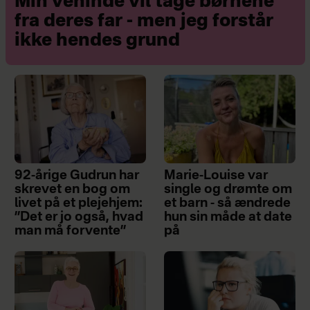
Min veninde vil tage børnene
fra deres far - men jeg forstår
ikke hendes grund
92-årige Gudrun har
Marie-Louise var
skrevet en bog om
single og drømte om
livet på et plejehjem:
et barn - så ændrede
”Det er jo også, hvad
hun sin måde at date
man må forvente”
på