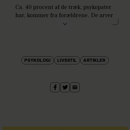
diagnosesystemer.
Ca. 40 procent af de træk, psykopater
har, kommer fra forældrene. De arver
ikke lysten til at begå kriminalitet,
men de arver eksempelvis de gener,
der afgør, hvor meget der skal til, før
de bliver bange. Børn med høj
tolerance overfor frygt har mindre
PSYKOLOGI
LIVSSTIL
ARTIKLER
behov for at føle sig trygge eller
knyttede til andre mennesker og
bliver typisk ikke afskrækket af frygten
for straf. Hvis man er genetisk
disponeret for de træk, begynder man
at have nogle af forudsætningerne for
at udvikle psykopati.
Andre studier viser, at ca. 50% af