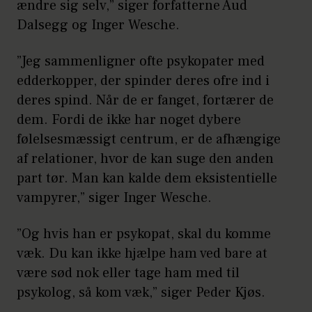
ændre sig selv,” siger forfatterne Aud
Glat/overfladisk charme
Dalsegg og Inger Wesche.
Selvoptagethed/idealer om
”Jeg sammenligner ofte psykopater med
storhed og selvværd
edderkopper, der spinder deres ofre ind i
deres spind. Når de er fanget, fortærer de
Behov for impulser/let ved at
dem. Fordi de ikke har noget dybere
kede sig
følelsesmæssigt centrum, er de afhængige
Patologisk
af relationer, hvor de kan suge den anden
part tør. Man kan kalde dem eksistentielle
løgnagtighed/bedrag
vampyrer,” siger Inger Wesche.
Bluff/manipulation
”Og hvis han er psykopat, skal du komme
Mangel på anger eller
væk. Du kan ikke hjælpe ham ved bare at
skyldfølelse
være sød nok eller tage ham med til
Mangel på dybde i følelser
psykolog, så kom væk,” siger Peder Kjøs.