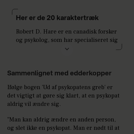
Her er de 20 karaktertræk
Robert D. Hare er en canadisk forsker
og psykolog, som har specialiseret sig
i kriminalitetens psykologi. I sit
studie af psykopatologi ved University
of British Columbia har han udviklet
Psychopathy Checklist (PCL). Den
Sammenlignet med edderkopper
bruges til at diagnosticere tilfælde af
Ifølge bogen ’Ud af psykopatens greb’ er
psykopati og er nyttig til at forudsige
det vigtigt at gøre sig klart, at en psykopat
sandsynligheden for voldelig adfærd.
aldrig vil ændre sig.
Herunder finder du de 20
”Man kan aldrig ændre en anden person,
karaktertræk, som er typiske for
og slet ikke en psykopat. Man er nødt til at
psykopaten ifølge ham: