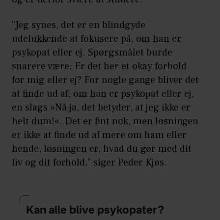
(forsøg), ulovlig
”Jeg synes, det er en blindgyde
våbenbesiddelse, seksuelle
udelukkende at fokusere på, om han er
overgreb, grov uagtsomhed,
psykopat eller ej. Spørgsmålet burde
bedrageri, flugt fra fængsel.
snarere være: Er det her et okay forhold
for mig eller ej? For nogle gange bliver det
Kilde:
Psykopati-tjekliste / Robert D.
at finde ud af, om han er psykopat eller ej,
en slags »Nå ja, det betyder, at jeg ikke er
Hare
helt dum!«. Det er fint nok, men løsningen
OBS: Dette er kun ment som en
er ikke at finde ud af mere om ham eller
indikation af de faktorer, der
hende, løsningen er, hvad du gør med dit
kendetegner en psykopat. Kun
liv og dit forhold,” siger Peder Kjøs.
specialister i psykiatri kan stille en
diagnose baseret på denne test ved at
interviewe og vurdere en person.
Kan alle blive psykopater?
Dette er et af flere internationale