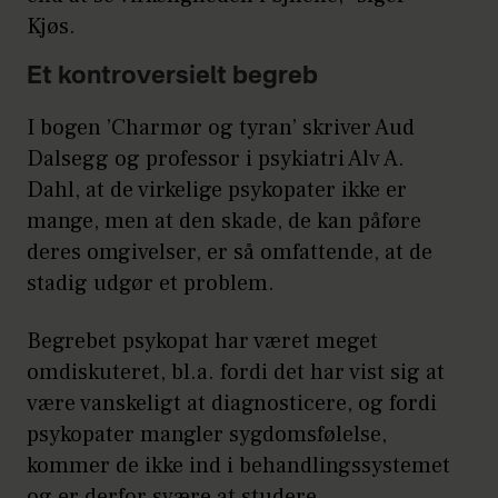
Kjøs.
Uansvarlig forældreadfærd
Et kontroversielt begreb
Hyppige ægteskaber/samliv
I bogen ’Charmør og tyran’ skriver Aud
Ungdomskriminalitet før 15-
Dalsegg og professor i psykiatri Alv A.
årsalderen
Dahl, at de virkelige psykopater ikke er
Svigt under prøvetid eller
mange, men at den skade, de kan påføre
deres omgivelser, er så omfattende, at de
løsladelse
stadig udgør et problem.
Manglende ansvar for egne
handlinger
Begrebet psykopat har været meget
omdiskuteret, bl.a. fordi det har vist sig at
Flere typer lovovertrædelser
være vanskeligt at diagnosticere, og fordi
blandt de følgende 10:
psykopater mangler sygdomsfølelse,
indbrud, røveri, narkotika,
kommer de ikke ind i behandlingssystemet
frihedsberøvelse, mord
og er derfor svære at studere.