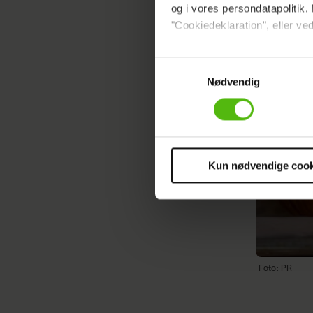
og i vores persondatapolitik. 
"Cookiedeklaration", eller ved
Dine valg anvendes på hele w
Samtykkevalg
Nødvendig
Vi ønsker dit samtykke til at 
Vi anvender egne cookies og c
om IP, ID og din browser for a
markedsføring, så vi kan opti
sociale medier.
Kun nødvendige cook
Du kan til enhver tid trække 
cookies, samarbejdspartnere 
vores
privatlivspolitik
og
co
Foto: PR