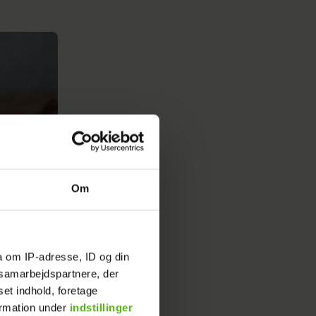
Om
a om IP-adresse, ID og din
s samarbejdspartnere, der
set indhold, foretage
ormation under
indstillinger