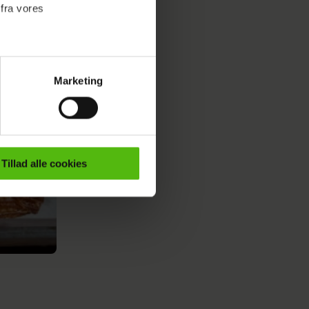
 fra vores
Marketing
ournalistisk indhold til dig.
emmeside. Vi indsamler data
er samt til brug for
ktioner i forbindelse med
Tillad alle cookies
e mere om vores brug af
 både