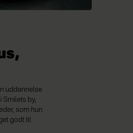
us,
sin uddannelse
i Smilets by,
teder, som hun
et godt til