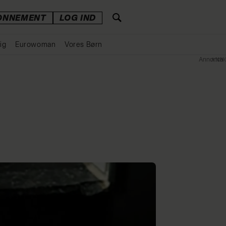
ONNEMENT
LOG IND
ig
Eurowoman
Vores Børn
Annonce