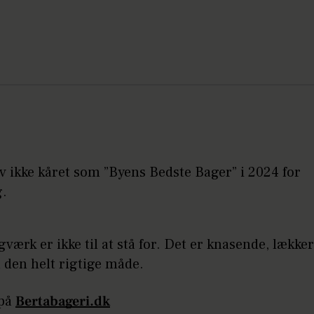
v ikke kåret som ”Byens Bedste Bager” i 2024 for
g.
værk er ikke til at stå for. Det er knasende, lække
å den helt rigtige måde.
 på
Bertabageri.dk