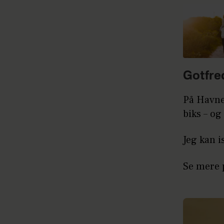
Gotfre
På Havne
biks – og
Jeg kan 
Se mere