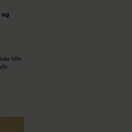
e og
ke lille
affe.