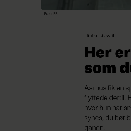
Foto: PR
alt.dk
Livsstil
Her er
som du
Aarhus fik en s
flyttede dertil.
hvor hun har sm
synes, du bør b
ganen.