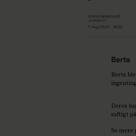
Emma Fjalland
Lund
JOURNALIST
7. Aug 2025 - 18:02
Berta
Berta ble
ingentin
Deres bag
saftigt p
Se mere