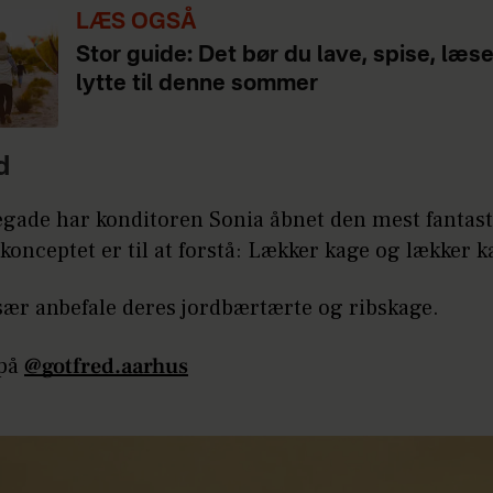
LÆS OGSÅ
Stor guide: Det bør du lave, spise, læs
lytte til denne sommer
d
gade har konditoren Sonia åbnet den mest fantastis
 konceptet er til at forstå: Lækker kage og lækker k
især anbefale deres jordbærtærte og ribskage.
 på
@gotfred.aarhus