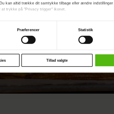
Du kan altid trække dit samtykke tilbage eller ændre indstillinger
 at trykke på "Privacy trigger" ikonet.
ebsitet.
Præferencer
Statistik
indsamle og bruge data for at kunne levere og finansiere relevant j
ookies fra tredjeparter til at at optimere dit besøg på vores hj
t sikre funktionalitet, generere statistik og huske dine præferenc
mere vores reklametiltag på sociale medier og til at vise dig fun
ies
Tillad valgte
dit samtykke tilbage via linket i vores cookiepolitik. Du kan læs
og behandling af dine personoplysninger i forbindelse hermed i
okiepolitik
.