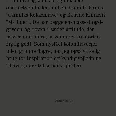
– Til mave og øjne vil jeg nok dele
opmærksomheden mellem Camilla Plums
”Camillas Køkkenhave” og Katrine Klinkens
”Måltider”. De har begge en-masse-ting-i-
gryden-og-røven-i-sædet-attitude, der
passer min indre, passioneret amatørkok
rigtig godt. Som nyslået kolonihaveejer
uden grønne fingre, har jeg også virkelig
brug for inspiration og kyndig vejledning
til hvad, der skal smides i jorden.
Annonce