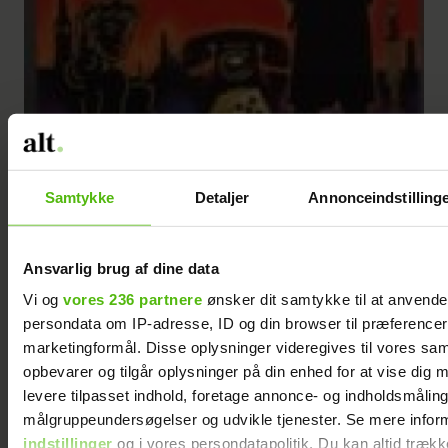
Samtykke
Detaljer
Annonceindstilling
Ansvarlig brug af dine data
Borgen, varierende sidetal, 99 kr.
Vi og
vores 236 partnere
ønsker dit samtykke til at anvend
persondata om IP-adresse, ID og din browser til præferencer, 
marketingformål. Disse oplysninger videregives til vores sa
opbevarer og tilgår oplysninger på din enhed for at vise dig 
Få flere bogtip på næstes side.
levere tilpasset indhold, foretage annonce- og indholdsmåling
målgruppeundersøgelser og udvikle tjenester. Se mere infor
Creative direktor Helle Vestergaard:
indstillinger
og i vores persondatapolitik. Du kan altid trækk