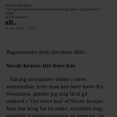
Af: Lene Kjældgaard
Foto: Gyldendal, modtryk, klim, politikens forlag, Anne-Li Engström m. fl.
Livsstil
ALT for damerne
13. Jul 2012 - 15:00
Boganmelder Sofie Davidsen-Bille:
Nicole Krauss: Det store hus
– Når jeg til sommer sidder i vores
sommerhus, hvor man kan høre havet fra
verandaen, glæder jeg mig til at gå
ombord i ”Det store hus“ af Nicole Krauss.
Man har brug for en enkel, storladen bog,
stopfuld af verdenshistorie og længsel. Og