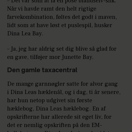
– Det var som at få en pose blandselv-slik.
Når vi havde ramt den helt rigtige
farvekombination, føltes det godt i maven,
lidt som at have løst et puslespil, husker
Dina Lea Bay.
– Ja, jeg har aldrig set dig blive så glad for
en gave, tilføjer mor Junette Bay.
Den gamle taxacentral
De mange garnnøgler satte for alvor gang
i Dina Leas hæklenål, og i dag, ti år senere,
har hun netop udgivet sin første
hæklebog, Dina Leas hæklebog. En af
opskrifterne har allerede sit eget liv, for
det er nemlig opskriften på den EM-