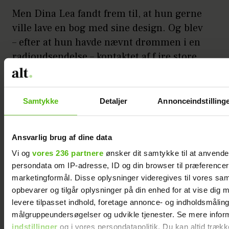
Men Dina Lea fandt frem til, at hun gerne
ville lave en bog med sine design. Og blev
– efter at hun havde nævnt drømmen i en
radioudsendelse – kontaktet af f ire store
forlag. Med bogen og hendes webshop er
hækleriet i dag hendes en levevej.
Samtykke
Detaljer
Annonceindstilling
Mus under sengen
– Det er lidt svært at finde det rette flow,
Ansvarlig brug af dine data
når en hobby pludselig bliver et arbejde,
Vi og
vores 236 partnere
ønsker dit samtykke til at anvend
men jeg hækler også stadig for sjov og har
persondata om IP-adresse, ID og din browser til præferencer, 
mit hækletøj med overalt, siger Dina Lea.
marketingformål. Disse oplysninger videregives til vores sa
opbevarer og tilgår oplysninger på din enhed for at vise dig 
Og der opstår stadig nye ideer og
levere tilpasset indhold, foretage annonce- og indholdsmåling
opskrifter, også når hun bare hækler for
målgruppeundersøgelser og udvikle tjenester. Se mere infor
indstillinger
og i vores persondatapolitik. Du kan altid trækk