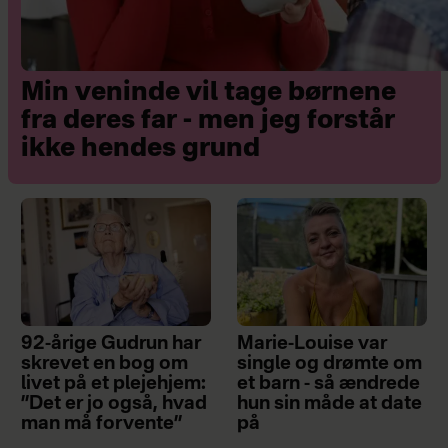
Min veninde vil tage børnene
fra deres far - men jeg forstår
ikke hendes grund
92-årige Gudrun har
Marie-Louise var
skrevet en bog om
single og drømte om
livet på et plejehjem:
et barn - så ændrede
”Det er jo også, hvad
hun sin måde at date
man må forvente”
på