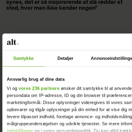
synes, det er så inspirerende at slå rødder et
sted, hvor man ikke kender nogen"
Da Knuds kone
blev syg, fik
hans døtre en
Samtykke
Detaljer
Annonceindstilling
god idé – og
den gav ham
Ansvarlig brug af dine data
mod på livet
igen
Vi og
vores 236 partnere
ønsker dit samtykke til at anvend
persondata om IP-adresse, ID og din browser til præferencer, 
marketingformål. Disse oplysninger videregives til vores sa
opbevarer og tilgår oplysninger på din enhed for at vise dig 
levere tilpasset indhold, foretage annonce- og indholdsmåling
målgruppeundersøgelser og udvikle tjenester. Se mere infor
indstillinger
og i vores persondatapolitik. Du kan altid trækk