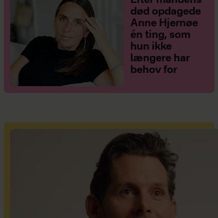
Efter mandens
død opdagede
Anne Hjernøe
én ting, som
hun ikke
længere har
behov for