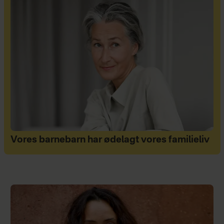
Vores barnebarn har ødelagt vores familieliv