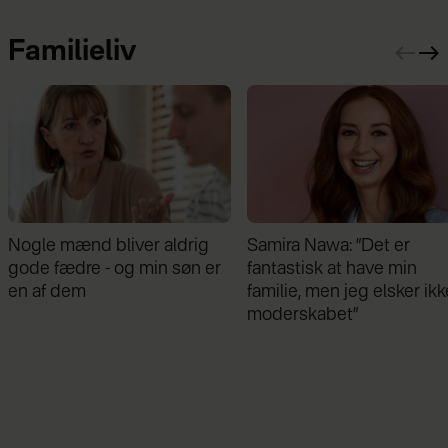
Familieliv
Samira Nawa: ”Det er
Jeg valgte at blive skilt fr
fantastisk at have min
min mand - da jeg en dag
familie, men jeg elsker ikke
gik forbi hans hus, fik jeg 
moderskabet”
chok