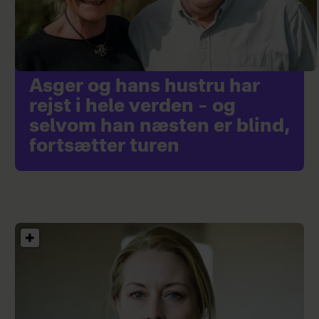
Asger og hans hustru har
rejst i hele verden – og
selvom han næsten er blind,
fortsætter turen