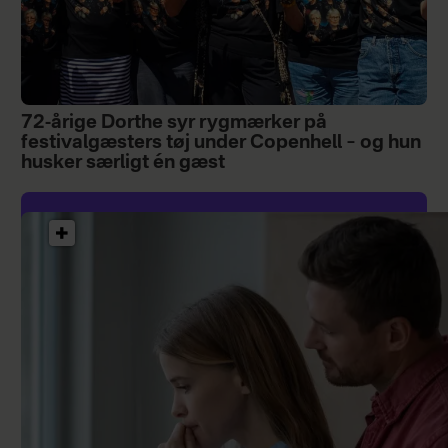
72-årige Dorthe syr rygmærker på
festivalgæsters tøj under Copenhell – og hun
husker særligt én gæst