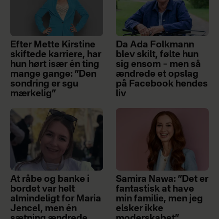
Efter Mette Kirstine
Da Ada Folkmann
skiftede karriere, har
blev skilt, følte hun
hun hørt især én ting
sig ensom – men så
mange gange: ”Den
ændrede et opslag
sondring er sgu
på Facebook hendes
mærkelig”
liv
At råbe og banke i
Samira Nawa: ”Det er
bordet var helt
fantastisk at have
almindeligt for Maria
min familie, men jeg
Jencel, men én
elsker ikke
sætning ændrede
moderskabet”