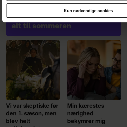
Kun nødvendige cookies
Skab din drømmeoase med
alt til sommeren
Vi var skeptiske før
Min kærestes
den 1. sæson, men
nærighed
blev helt
bekymrer mig