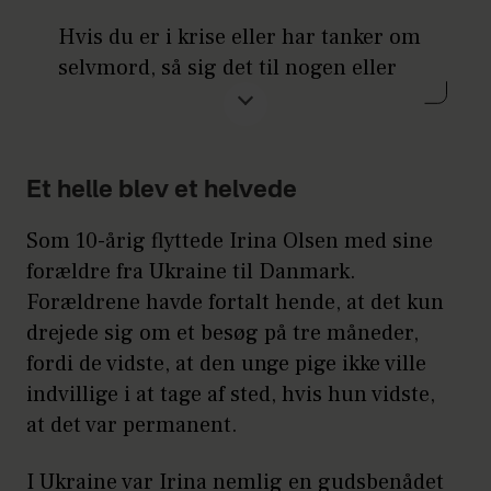
Hvis du er i krise eller har tanker om
selvmord, så sig det til nogen eller
kontakt
Livslinien
.
Du kan ringe på
70 201 201
alle årets dage fra kl. 11-05
Et helle blev et helvede
Som 10-årig flyttede Irina Olsen med sine
Du kan også kontakte Livslinien, hvis
forældre fra Ukraine til Danmark.
du er pårørende eller efterladt til
Forældrene havde fortalt hende, at det kun
selvmord.
drejede sig om et besøg på tre måneder,
fordi de vidste, at den unge pige ikke ville
indvillige i at tage af sted, hvis hun vidste,
at det var permanent.
I Ukraine var Irina nemlig en gudsbenådet