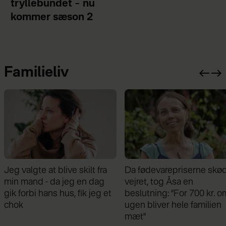
tryllebundet – nu
kommer sæson 2
Familieliv
Da fødevarepriserne skød i
Charlotte Bøving blev
vejret, tog Åsa en
forenet med sin bror i
beslutning: ”For 700 kr. om
sorgen: Intet kan skille os
ugen bliver hele familien
mæt”