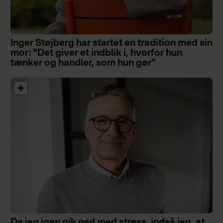
Inger Støjberg har startet en tradition med sin
mor: ”Det giver et indblik i, hvorfor hun
tænker og handler, som hun gør”
Da jeg igen gik ned med stress, indså jeg, at