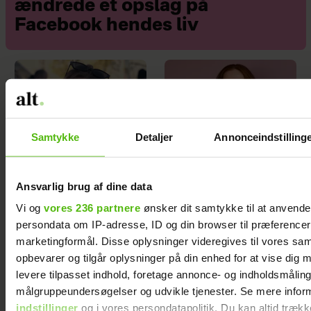
ændrede et opslag på
Facebook hendes liv
Samtykke
Detaljer
Annonceindstilling
At råbe og banke i
Samira Nawa: ”Det er
bordet var helt
fantastisk at have
Ansvarlig brug af dine data
almindeligt for Maria
min familie, men jeg
Jencel, men én
elsker ikke
Vi og
vores 236 partnere
ønsker dit samtykke til at anvend
sætning ændrede
moderskabet”
persondata om IP-adresse, ID og din browser til præferencer, 
det
marketingformål. Disse oplysninger videregives til vores sa
opbevarer og tilgår oplysninger på din enhed for at vise dig 
levere tilpasset indhold, foretage annonce- og indholdsmåling
målgruppeundersøgelser og udvikle tjenester. Se mere infor
indstillinger
og i vores persondatapolitik. Du kan altid trækk