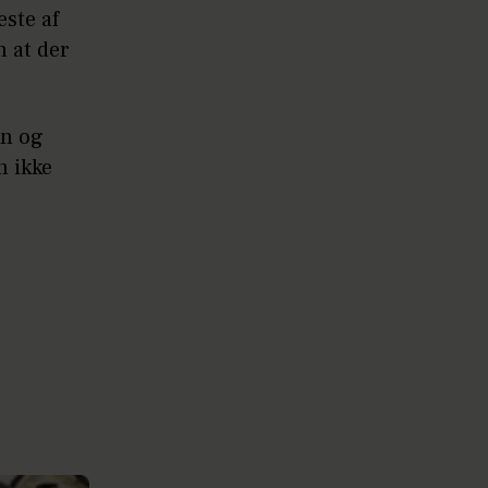
este af
n at der
en og
n ikke