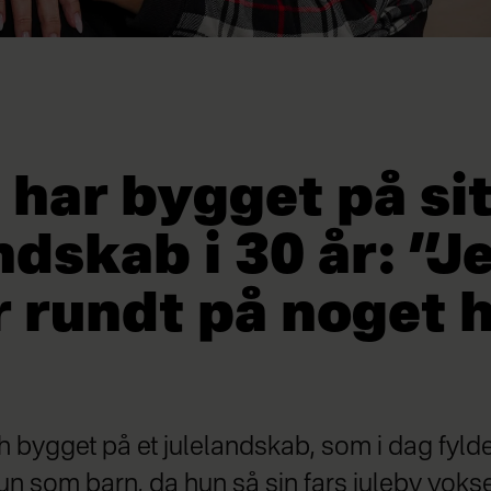
 har bygget på si
ndskab i 30 år: ”J
r rundt på noget 
ith bygget på et julelandskab, som i dag fyld
hun som barn, da hun så sin fars juleby vokse