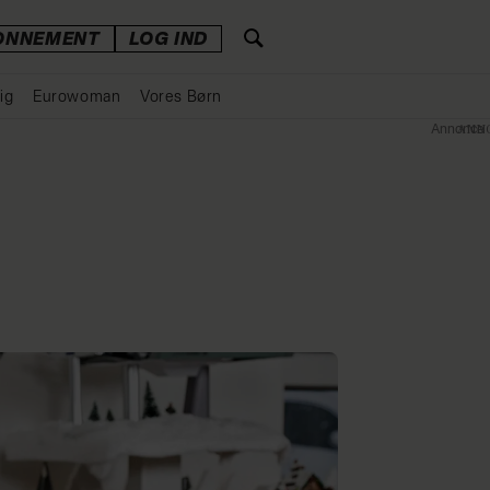
ONNEMENT
LOG IND
ig
Eurowoman
Vores Børn
Annonce