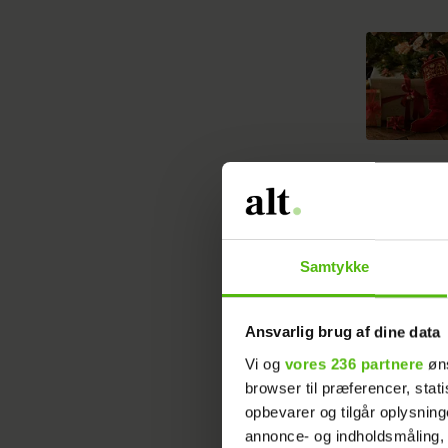
Et landsk
stuen la
udad. 3,4
Samtykke
"Jeg over
døren," s
Ansvarlig brug af dine data
Vi og
vores 236 partnere
øns
For 54-år
browser til præferencer, stat
hun nu ha
opbevarer og tilgår oplysning
annonce- og indholdsmåling,