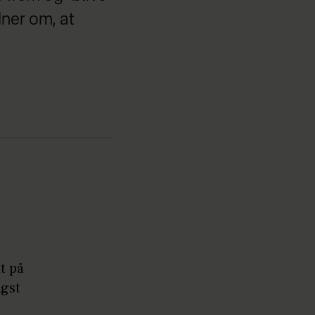
dner om, at
t på
ngst