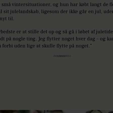
små vintersituationer, og hun har købt langt de fl
il sit julelandskab, ligesom der ikke går en jul, ude
yt til.
rbedste er at stille det op og så gå i løbet af juletid
ndt på nogle ting. Jeg flytter noget hver dag – og ka
å forbi uden lige at skulle flytte på noget."
Annonce