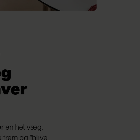
t
eg
hver
er en hel væg.
 frem og ”blive