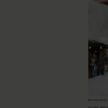
Beriths juleby 
sig den, med 