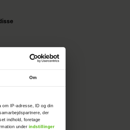
disse
n hen til
 sig
Om
ran
a om IP-adresse, ID og din
elandskab,
s samarbejdspartnere, der
set indhold, foretage
ormation under
indstillinger