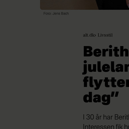
Foto: Jens Bach
alt.dk
Livsstil
Berith
julela
flytte
dag”
I 30 år har Ber
Interessen fik 