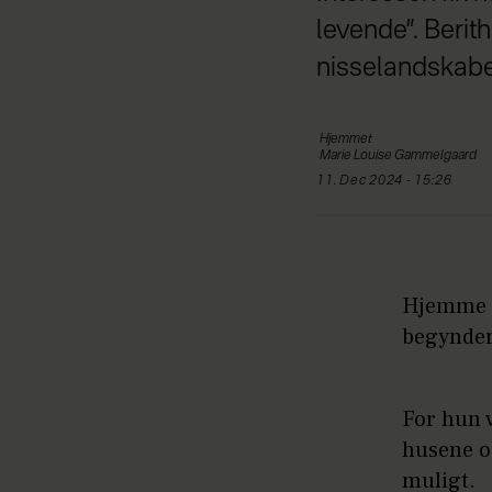
levende”. Berit
nisselandskaber
Hjemmet
Marie Louise
Gammelgaard
11. Dec 2024 - 15:26
Hjemme ho
begynder
For hun v
husene og
muligt.