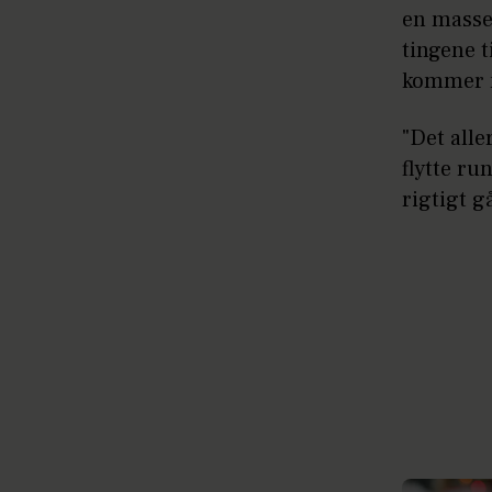
en masse 
tingene t
kommer n
"Det alle
flytte ru
rigtigt g